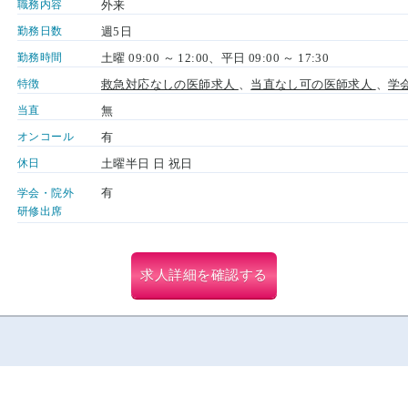
職務内容
外来
勤務日数
週5日
勤務時間
土曜 09:00 ～ 12:00、平日 09:00 ～ 17:30
特徴
救急対応なしの医師求人
、
当直なし可の医師求人
、
学
当直
無
オンコール
有
休日
土曜半日 日 祝日
有
学会・院外
研修出席
求人詳細を確認する