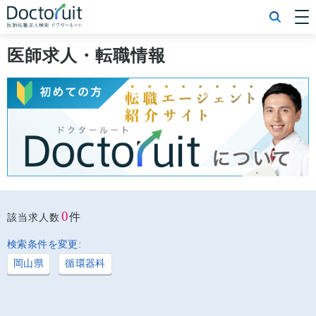
[常勤] エリアから探す
[常勤] 科目から探す
医師求人・転職情報
[常勤] 特徴から探す
[非常勤] エリアから探す
[非常勤] 科目から探す
[非常勤] 特徴から探す
Doctoruit医師転職特集
Doctoruitについて
運営者情報
プライバシーポリシー
0
件
該当求人数
検索条件を変更:
岡山県
循環器科