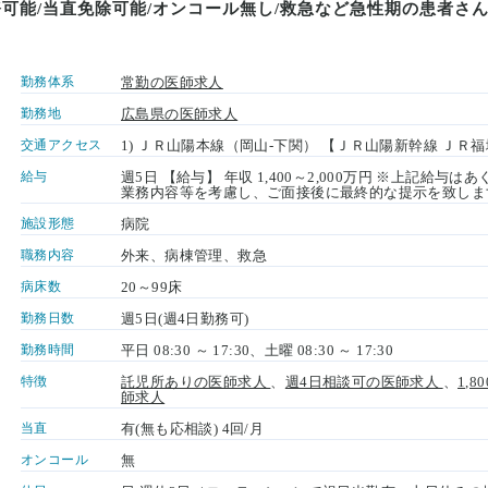
務可能/当直免除可能/オンコール無し/救急など急性期の患者さ
勤務体系
常勤の医師求人
勤務地
広島県の医師求人
交通アクセス
1) ＪＲ山陽本線（岡山-下関） 【ＪＲ山陽新幹線 ＪＲ
給与
週5日 【給与】 年収 1,400～2,000万円 ※上記給
業務内容等を考慮し、ご面接後に最終的な提示を致しま
施設形態
病院
職務内容
外来、病棟管理、救急
病床数
20～99床
勤務日数
週5日(週4日勤務可)
勤務時間
平日 08:30 ～ 17:30、土曜 08:30 ～ 17:30
特徴
託児所ありの医師求人
、
週4日相談可の医師求人
、
1,
師求人
当直
有(無も応相談) 4回/月
オンコール
無