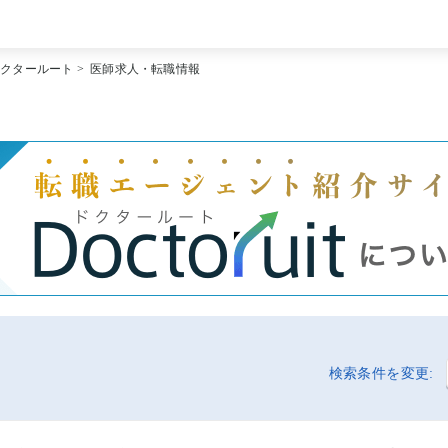
[常勤] エリアから探す
ドクタールート
>
医師求人・転職情報
[常勤] 科目から探す
[常勤] 特徴から探す
[非常勤] エリアから探す
[非常勤] 科目から探す
[非常勤] 特徴から探す
Doctoruit医師転職特集
Doctoruitについて
運営者情報
プライバシーポリシー
検索条件を変更: