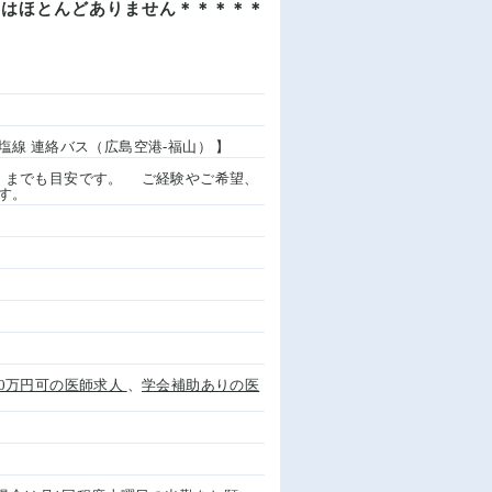
んはほとんどありません＊＊＊＊＊
福塩線 連絡バス（広島空港-福山） 】
与はあくまでも目安です。 ご経験やご希望、
す。
800万円可の医師求人
、
学会補助ありの医