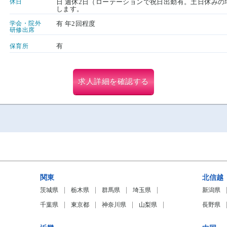
休日
日 週休2日（ローテーションで祝日出勤有。土日休みの
します。
学会・院外
有 年2回程度
研修出席
有
保育所
求人詳細を確認する
関東
北信越
茨城県
栃木県
群馬県
埼玉県
新潟県
千葉県
東京都
神奈川県
山梨県
長野県