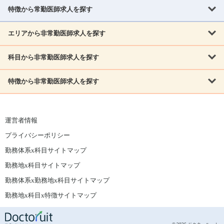
北海道
青森県
岩手県
宮城県
秋田県
山形県
特徴から常勤医師求人を探す
内科系
福島県
内科
消化器科
呼吸器科
循環器科
腎臓内科
神経内科
エリアから非常勤医師求人を探す
救急対応なし
女性医師歓迎
託児所あり
専門医取得可
関東
内分泌・糖尿病・代謝内科
血液内科
老人内科
人工透析科
指定医取得可
症例豊富
週4日相談可
当直なし可
茨城県
栃木県
群馬県
埼玉県
千葉県
東京都
科目から非常勤医師求人を探す
北海道・東北
外科系
1,800万円可
赴任手当あり
学会補助あり
院長募集
神奈川県
山梨県
北海道
青森県
岩手県
宮城県
秋田県
山形県
リウマチ科
外科
消化器外科
呼吸器外科
心臓血管外科
施設長募集
年齢不問
外来のみ
特徴から非常勤医師求人を探す
内科系
北信越
福島県
脳神経外科
乳腺外科
泌尿器科
整形外科
形成外科
内科
消化器科
呼吸器科
循環器科
腎臓内科
神経内科
新潟県
富山県
石川県
福井県
長野県
内分泌外科
救急対応なし
肛門科
女性医師歓迎
美容外科
託児所あり
小児科
専門医取得可
関東
内分泌・糖尿病・代謝内科
血液内科
老人内科
人工透析科
運営者情報
指定医取得可
症例豊富
週4日相談可
当直なし可
東海
茨城県
栃木県
群馬県
埼玉県
千葉県
東京都
その他
プライバシーポリシー
外科系
1,800万円可
赴任手当あり
学会補助あり
院長募集
神奈川県
山梨県
岐阜県
静岡県
愛知県
三重県
眼科
皮膚科
耳鼻咽喉科
精神科
心療内科
放射線科
勤務体系x科目サイトマップ
リウマチ科
外科
消化器外科
呼吸器外科
心臓血管外科
施設長募集
年齢不問
外来のみ
小児科
産科
婦人科
麻酔科
救命救急
北信越
近畿
勤務地x科目サイトマップ
脳神経外科
乳腺外科
泌尿器科
整形外科
形成外科
ペインクリニック
緩和ケア
美容皮膚科
病理科
在宅診療
新潟県
富山県
石川県
福井県
長野県
勤務体系x勤務地x科目サイトマップ
滋賀県
京都府
大阪府
兵庫県
奈良県
和歌山県
内分泌外科
肛門科
美容外科
小児科
健診・人間ドック
リハビリテーション科
その他
勤務地x科目x特徴サイトマップ
東海
中国
その他
岐阜県
静岡県
愛知県
三重県
鳥取県
島根県
岡山県
広島県
山口県
眼科
皮膚科
耳鼻咽喉科
精神科
心療内科
放射線科