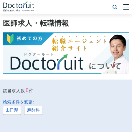
[常勤] エリアから探す
[常勤] 科目から探す
医師求人・転職情報
[常勤] 特徴から探す
[非常勤] エリアから探す
[非常勤] 科目から探す
[非常勤] 特徴から探す
Doctoruit医師転職特集
Doctoruitについて
運営者情報
プライバシーポリシー
0
件
該当求人数
検索条件を変更:
山口県
麻酔科