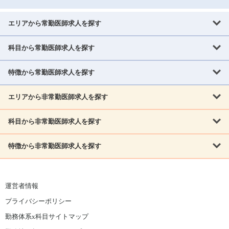
エリアから常勤医師求人を探す
科目から常勤医師求人を探す
北海道・東北
北海道
青森県
岩手県
宮城県
秋田県
山形県
特徴から常勤医師求人を探す
内科系
福島県
内科
消化器科
呼吸器科
循環器科
腎臓内科
神経内科
エリアから非常勤医師求人を探す
救急対応なし
女性医師歓迎
託児所あり
専門医取得可
関東
内分泌・糖尿病・代謝内科
血液内科
老人内科
人工透析科
指定医取得可
症例豊富
週4日相談可
当直なし可
茨城県
栃木県
群馬県
埼玉県
千葉県
東京都
科目から非常勤医師求人を探す
北海道・東北
外科系
1,800万円可
赴任手当あり
学会補助あり
院長募集
神奈川県
山梨県
北海道
青森県
岩手県
宮城県
秋田県
山形県
リウマチ科
外科
消化器外科
呼吸器外科
心臓血管外科
施設長募集
年齢不問
外来のみ
特徴から非常勤医師求人を探す
内科系
北信越
福島県
脳神経外科
乳腺外科
泌尿器科
整形外科
形成外科
内科
消化器科
呼吸器科
循環器科
腎臓内科
神経内科
新潟県
富山県
石川県
福井県
長野県
内分泌外科
救急対応なし
肛門科
女性医師歓迎
美容外科
託児所あり
小児科
専門医取得可
関東
内分泌・糖尿病・代謝内科
血液内科
老人内科
人工透析科
運営者情報
指定医取得可
症例豊富
週4日相談可
当直なし可
東海
茨城県
栃木県
群馬県
埼玉県
千葉県
東京都
その他
プライバシーポリシー
外科系
1,800万円可
赴任手当あり
学会補助あり
院長募集
神奈川県
山梨県
岐阜県
静岡県
愛知県
三重県
眼科
皮膚科
耳鼻咽喉科
精神科
心療内科
放射線科
勤務体系x科目サイトマップ
リウマチ科
外科
消化器外科
呼吸器外科
心臓血管外科
施設長募集
年齢不問
外来のみ
小児科
産科
婦人科
麻酔科
救命救急