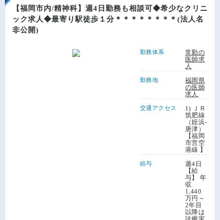
【福岡市内/精神科】週4日勤務も相談可◆希少なクリニ
ック求人◆最寄り駅徒歩１分＊＊＊＊＊＊＊＊(法人名
非公開)
勤務体系
常勤の
医師求
人
勤務地
福岡県
の医師
求人
交通アクセス
1) ＪＲ
筑肥線
（姪浜-
唐津）
【福岡
市営空
港線 】
給与
週4日
【給
与】 年
収
1,440
万円～
2年目
以降は
診療実