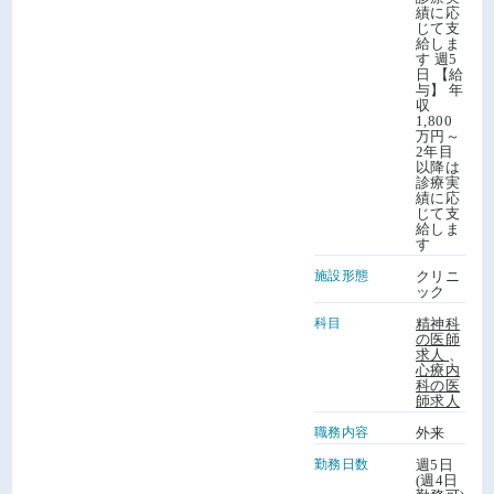
績に応
じて支
給しま
す 週5
日 【給
与】 年
収
1,800
万円～
2年目
以降は
診療実
績に応
じて支
給しま
す
施設形態
クリニ
ック
科目
精神科
の医師
求人
、
心療内
科の医
師求人
職務内容
外来
勤務日数
週5日
(週4日