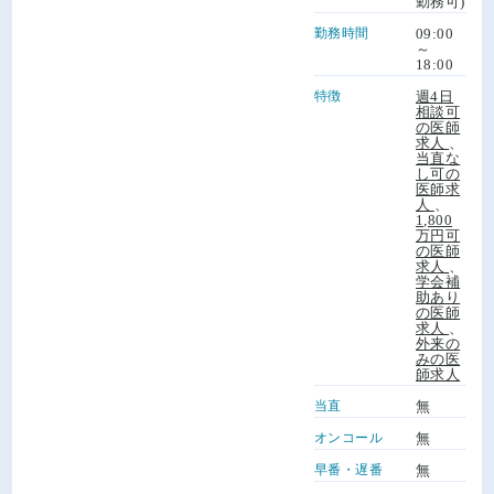
勤務可)
勤務時間
09:00
～
18:00
特徴
週4日
相談可
の医師
求人
、
当直な
し可の
医師求
人
、
1,800
万円可
の医師
求人
、
学会補
助あり
の医師
求人
、
外来の
みの医
師求人
当直
無
オンコール
無
早番・遅番
無