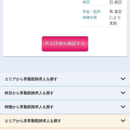
休日
日 祝日
有 規定
学会・院外
により
研修出席
支給
求人詳細を確認する
エリアから常勤医師求人を探す
科目から常勤医師求人を探す
北海道・東北
北海道
青森県
岩手県
宮城県
秋田県
山形県
特徴から常勤医師求人を探す
内科系
福島県
内科
消化器科
呼吸器科
循環器科
腎臓内科
神経内科
エリアから非常勤医師求人を探す
救急対応なし
女性医師歓迎
託児所あり
専門医取得可
関東
内分泌・糖尿病・代謝内科
血液内科
老人内科
人工透析科