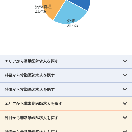
エリアから常勤医師求人を探す
科目から常勤医師求人を探す
北海道・東北
北海道
青森県
岩手県
宮城県
秋田県
山形県
特徴から常勤医師求人を探す
内科系
福島県
内科
消化器科
呼吸器科
循環器科
腎臓内科
神経内科
エリアから非常勤医師求人を探す
救急対応なし
女性医師歓迎
託児所あり
専門医取得可
関東
内分泌・糖尿病・代謝内科
血液内科
老人内科
人工透析科
指定医取得可
症例豊富
週4日相談可
当直なし可
茨城県
栃木県
群馬県
埼玉県
千葉県
東京都
科目から非常勤医師求人を探す
北海道・東北
外科系
1,800万円可
赴任手当あり
学会補助あり
院長募集
神奈川県
山梨県
北海道
青森県
岩手県
宮城県
秋田県
山形県
リウマチ科
外科
消化器外科
呼吸器外科
心臓血管外科
施設長募集
年齢不問
外来のみ
特徴から非常勤医師求人を探す