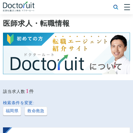
[常勤] エリアから探す
[常勤] 科目から探す
医師求人・転職情報
[常勤] 特徴から探す
[非常勤] エリアから探す
[非常勤] 科目から探す
[非常勤] 特徴から探す
Doctoruit医師転職特集
Doctoruitについて
運営者情報
プライバシーポリシー
1
件
該当求人数
検索条件を変更:
福岡県
救命救急