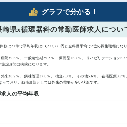
グラフで分かる！
長崎県x循環器科の常勤医師求人につい
数は21件で平均年収は13,277,778円と全科目平均で2位の募集職種にな
39.6％、 一般急性期29.2％、 療養型16.7％、 リハビリテーション6.2％
い施設形態は病院になります。
8.9％、 病棟管理37.0％、 検査9.3％、 その他5.6％、 在宅医療3.7
割合になっており。勤務形態としては外来の需要が多い状況です。
師求人の平均年収