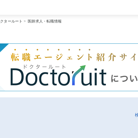
[常勤] エリアから探す
ドクタールート
>
医師求人・転職情報
[常勤] 科目から探す
[常勤] 特徴から探す
[非常勤] エリアから探す
[非常勤] 科目から探す
[非常勤] 特徴から探す
Doctoruit医師転職特集
Doctoruitについて
運営者情報
プライバシーポリシー