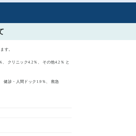
て
ります。
、 クリニック4.2％、 その他4.2％ と
％、 健診・人間ドック1.9％、 救急