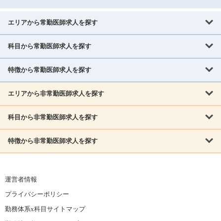
エリアから常勤医師求人を探す
科目から常勤医師求人を探す
北海道・東北
北海道
青森県
岩手県
宮城県
秋田県
山形県
特徴から常勤医師求人を探す
内科系
福島県
内科
消化器科
呼吸器科
循環器科
腎臓内科
神経内科
エリアから非常勤医師求人を探す
救急対応なし
女性医師歓迎
託児所あり
専門医取得可
関東
内分泌・糖尿病・代謝内科
血液内科
老人内科
人工透析科
指定医取得可
症例豊富
週4日相談可
当直なし可
茨城県
栃木県
群馬県
埼玉県
千葉県
東京都
科目から非常勤医師求人を探す
北海道・東北
外科系
1,800万円可
赴任手当あり
学会補助あり
院長募集
神奈川県
山梨県
北海道
青森県
岩手県
宮城県
秋田県
山形県
リウマチ科
外科
消化器外科
呼吸器外科
心臓血管外科
施設長募集
年齢不問
外来のみ
特徴から非常勤医師求人を探す
内科系
北信越
福島県
脳神経外科
乳腺外科
泌尿器科
整形外科
形成外科
内科
消化器科
呼吸器科
循環器科
腎臓内科
神経内科
新潟県
富山県
石川県
福井県
長野県
内分泌外科
救急対応なし
肛門科
女性医師歓迎
美容外科
託児所あり
小児科
専門医取得可
関東
内分泌・糖尿病・代謝内科
血液内科
老人内科
人工透析科
運営者情報
指定医取得可
症例豊富
週4日相談可
当直なし可
東海
茨城県
栃木県
群馬県
埼玉県
千葉県
東京都
その他
プライバシーポリシー
外科系
1,800万円可
赴任手当あり
学会補助あり
院長募集
神奈川県
山梨県
岐阜県
静岡県
愛知県
三重県
眼科
皮膚科
耳鼻咽喉科
精神科
心療内科
放射線科
勤務体系x科目サイトマップ
リウマチ科
外科
消化器外科
呼吸器外科
心臓血管外科
施設長募集
年齢不問
外来のみ
小児科
産科
婦人科
麻酔科
救命救急