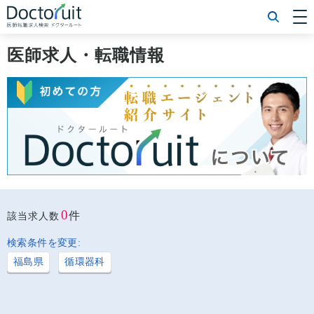
[常勤] エリアから探す
[常勤] 科目から探す
医師求人・転職情報
[常勤] 特徴から探す
[非常勤] エリアから探す
[非常勤] 科目から探す
[非常勤] 特徴から探す
Doctoruit医師転職特集
Doctoruitについて
運営者情報
プライバシーポリシー
0
件
該当求人数
検索条件を変更:
福島県
循環器科