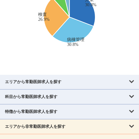
エリアから常勤医師求人を探す
科目から常勤医師求人を探す
北海道・東北
北海道
青森県
岩手県
宮城県
秋田県
山形県
特徴から常勤医師求人を探す
内科系
福島県
内科
消化器科
呼吸器科
循環器科
腎臓内科
神経内科
エリアから非常勤医師求人を探す
救急対応なし
女性医師歓迎
託児所あり
専門医取得可
関東
内分泌・糖尿病・代謝内科
血液内科
老人内科
人工透析科
指定医取得可
症例豊富
週4日相談可
当直なし可