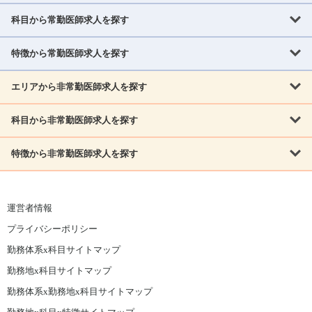
科目から常勤医師求人を探す
北海道・東北
北海道
青森県
岩手県
宮城県
秋田県
山形県
特徴から常勤医師求人を探す
内科系
福島県
内科
消化器科
呼吸器科
循環器科
腎臓内科
神経内科
エリアから非常勤医師求人を探す
救急対応なし
女性医師歓迎
託児所あり
専門医取得可
関東
内分泌・糖尿病・代謝内科
血液内科
老人内科
人工透析科
指定医取得可
症例豊富
週4日相談可
当直なし可
茨城県
栃木県
群馬県
埼玉県
千葉県
東京都
科目から非常勤医師求人を探す
北海道・東北
外科系
1,800万円可
赴任手当あり
学会補助あり
院長募集
神奈川県
山梨県
北海道
青森県
岩手県
宮城県
秋田県
山形県
リウマチ科
外科
消化器外科
呼吸器外科
心臓血管外科
施設長募集
年齢不問
外来のみ
特徴から非常勤医師求人を探す
内科系
北信越
福島県
脳神経外科
乳腺外科
泌尿器科
整形外科
形成外科
内科
消化器科
呼吸器科
循環器科
腎臓内科
神経内科
新潟県
富山県
石川県
福井県
長野県
内分泌外科
救急対応なし
肛門科
女性医師歓迎
美容外科
託児所あり
小児科
専門医取得可
関東
内分泌・糖尿病・代謝内科
血液内科
老人内科
人工透析科
運営者情報
指定医取得可
症例豊富
週4日相談可
当直なし可
東海
茨城県
栃木県
群馬県
埼玉県
千葉県
東京都
その他
プライバシーポリシー
外科系
1,800万円可
赴任手当あり
学会補助あり
院長募集
神奈川県
山梨県
岐阜県
静岡県
愛知県
三重県
眼科
皮膚科
耳鼻咽喉科
精神科
心療内科
放射線科
勤務体系x科目サイトマップ
リウマチ科
外科
消化器外科
呼吸器外科
心臓血管外科
施設長募集
年齢不問
外来のみ
小児科
産科
婦人科
麻酔科
救命救急
北信越
近畿
勤務地x科目サイトマップ
脳神経外科
乳腺外科
泌尿器科
整形外科
形成外科
ペインクリニック
緩和ケア
美容皮膚科
病理科
在宅診療
新潟県
富山県
石川県
福井県
長野県
勤務体系x勤務地x科目サイトマップ
滋賀県
京都府
大阪府
兵庫県
奈良県
和歌山県
内分泌外科
肛門科
美容外科
小児科
健診・人間ドック
リハビリテーション科
その他