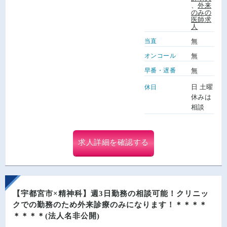
、
外来
のみの
医師求
人
当直
無
オンコール
無
早番・遅番
無
日 土曜
休日
休みは
相談
求人詳細を確認する
【宇都宮市×精神科】週3日勤務の相談可能！クリニッ
クでの勤務のため外来診療のみになります！＊＊＊＊
＊＊＊＊(法人名非公開)