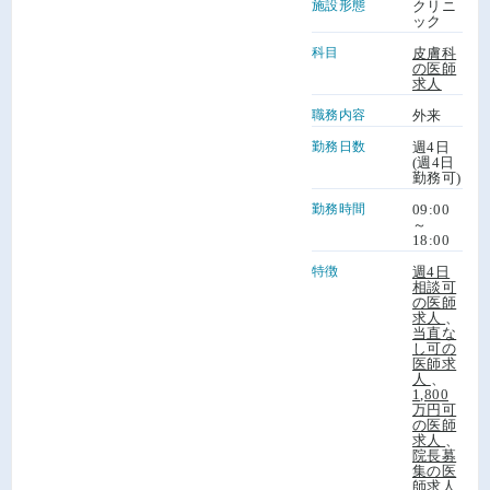
施設形態
クリニ
ック
科目
皮膚科
の医師
求人
職務内容
外来
勤務日数
週4日
(週4日
勤務可)
勤務時間
09:00
～
18:00
特徴
週4日
相談可
の医師
求人
、
当直な
し可の
医師求
人
、
1,800
万円可
の医師
求人
、
院長募
集の医
師求人