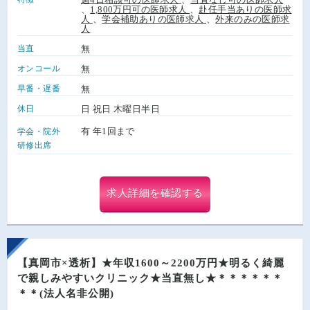
、
1,800万円可の医師求人
、
赴任手当ありの医師求
人
、
学会補助ありの医師求人
、
外来のみの医師求
人
当直
無
オンコール
無
早番・遅番
無
休日
日 祝日 木曜日半日
有 年1回まで
学会・院外
研修出席
求人詳細を確認する
【真岡市×透析】★年収1600～2200万円★明るく綺麗
で親しみやすいクリニック★当直無し★＊＊＊＊＊＊
＊＊(法人名非公開)