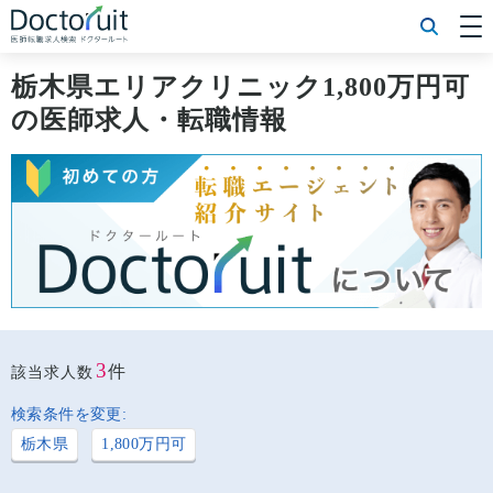
[常勤] エリアから探す
[常勤] 科目から探す
栃木県エリアクリニック1,800万円可
[常勤] 特徴から探す
の医師求人・転職情報
[非常勤] エリアから探す
[非常勤] 科目から探す
[非常勤] 特徴から探す
Doctoruit医師転職特集
Doctoruitについて
運営者情報
プライバシーポリシー
3
件
該当求人数
検索条件を変更:
栃木県
1,800万円可