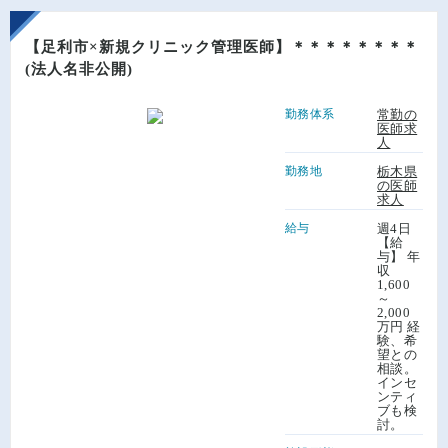
【足利市×新規クリニック管理医師】＊＊＊＊＊＊＊＊
(法人名非公開)
勤務体系
常勤の
医師求
人
勤務地
栃木県
の医師
求人
給与
週4日
【給
与】 年
収
1,600
～
2,000
万円 経
験、希
望との
相談。
インセ
ンティ
ブも検
討。