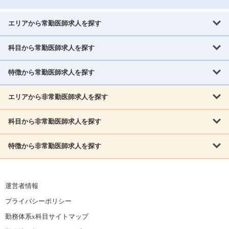
エリアから常勤医師求人を探す
科目から常勤医師求人を探す
北海道・東北
北海道
青森県
岩手県
宮城県
秋田県
山形県
特徴から常勤医師求人を探す
内科系
福島県
内科
消化器科
呼吸器科
循環器科
腎臓内科
神経内科
エリアから非常勤医師求人を探す
救急対応なし
女性医師歓迎
託児所あり
専門医取得可
関東
内分泌・糖尿病・代謝内科
血液内科
老人内科
人工透析科
指定医取得可
症例豊富
週4日相談可
当直なし可
茨城県
栃木県
群馬県
埼玉県
千葉県
東京都
科目から非常勤医師求人を探す
北海道・東北
外科系
1,800万円可
赴任手当あり
学会補助あり
院長募集
神奈川県
山梨県
北海道
青森県
岩手県
宮城県
秋田県
山形県
リウマチ科
外科
消化器外科
呼吸器外科
心臓血管外科
施設長募集
年齢不問
外来のみ
特徴から非常勤医師求人を探す
内科系
北信越
福島県
脳神経外科
乳腺外科
泌尿器科
整形外科
形成外科
内科
消化器科
呼吸器科
循環器科
腎臓内科
神経内科
新潟県
富山県
石川県
福井県
長野県
内分泌外科
救急対応なし
肛門科
女性医師歓迎
美容外科
託児所あり
小児科
専門医取得可
関東
内分泌・糖尿病・代謝内科
血液内科
老人内科
人工透析科
運営者情報
指定医取得可
症例豊富
週4日相談可
当直なし可
東海
茨城県
栃木県
群馬県
埼玉県
千葉県
東京都
その他
プライバシーポリシー
外科系
1,800万円可
赴任手当あり
学会補助あり
院長募集
神奈川県
山梨県
岐阜県
静岡県
愛知県
三重県
眼科
皮膚科
耳鼻咽喉科
精神科
心療内科
放射線科
勤務体系x科目サイトマップ
リウマチ科
外科
消化器外科
呼吸器外科
心臓血管外科
施設長募集
年齢不問
外来のみ
小児科
産科
婦人科
麻酔科
救命救急