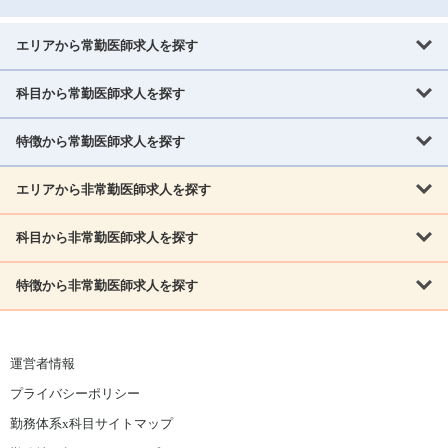
エリアから常勤医師求人を探す
科目から常勤医師求人を探す
北海道・東北
北海道
青森県
岩手県
宮城県
秋田県
山形県
特徴から常勤医師求人を探す
内科系
福島県
内科
消化器科
呼吸器科
循環器科
腎臓内科
神経内科
エリアから非常勤医師求人を探す
救急対応なし
女性医師歓迎
託児所あり
専門医取得可
関東
内分泌・糖尿病・代謝内科
血液内科
老人内科
人工透析科
指定医取得可
症例豊富
週4日相談可
当直なし可
茨城県
栃木県
群馬県
埼玉県
千葉県
東京都
科目から非常勤医師求人を探す
北海道・東北
外科系
1,800万円可
赴任手当あり
学会補助あり
院長募集
神奈川県
山梨県
北海道
青森県
岩手県
宮城県
秋田県
山形県
リウマチ科
外科
消化器外科
呼吸器外科
心臓血管外科
施設長募集
年齢不問
外来のみ
特徴から非常勤医師求人を探す
内科系
北信越
福島県
脳神経外科
乳腺外科
泌尿器科
整形外科
形成外科
内科
消化器科
呼吸器科
循環器科
腎臓内科
神経内科
新潟県
富山県
石川県
福井県
長野県
内分泌外科
救急対応なし
肛門科
女性医師歓迎
美容外科
託児所あり
小児科
専門医取得可
関東
内分泌・糖尿病・代謝内科
血液内科
老人内科
人工透析科
運営者情報
指定医取得可
症例豊富
週4日相談可
当直なし可
東海
茨城県
栃木県
群馬県
埼玉県
千葉県
東京都
その他
プライバシーポリシー
外科系
1,800万円可
赴任手当あり
学会補助あり
院長募集
神奈川県
山梨県
岐阜県
静岡県
愛知県
三重県
眼科
皮膚科
耳鼻咽喉科
精神科
心療内科
放射線科
勤務体系x科目サイトマップ
リウマチ科
外科
消化器外科
呼吸器外科
心臓血管外科
施設長募集
年齢不問
外来のみ
小児科
産科
婦人科
麻酔科
救命救急