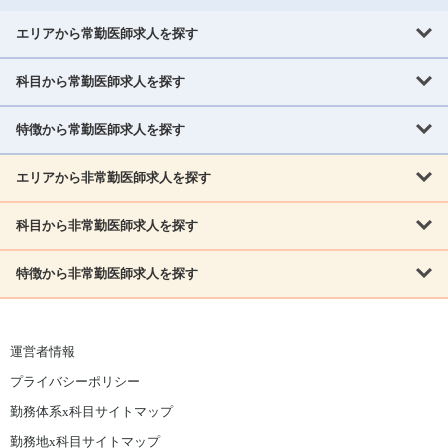
エリアから常勤医師求人を探す
科目から常勤医師求人を探す
北海道・東北
北海道
青森県
岩手県
宮城県
秋田県
山形県
特徴から常勤医師求人を探す
内科系
福島県
内科
消化器科
呼吸器科
循環器科
腎臓内科
神経内科
エリアから非常勤医師求人を探す
救急対応なし
女性医師歓迎
託児所あり
専門医取得可
関東
内分泌・糖尿病・代謝内科
血液内科
老人内科
人工透析科
指定医取得可
症例豊富
週4日相談可
当直なし可
茨城県
栃木県
群馬県
埼玉県
千葉県
東京都
科目から非常勤医師求人を探す
北海道・東北
外科系
1,800万円可
赴任手当あり
学会補助あり
院長募集
神奈川県
山梨県
北海道
青森県
岩手県
宮城県
秋田県
山形県
リウマチ科
外科
消化器外科
呼吸器外科
心臓血管外科
施設長募集
年齢不問
外来のみ
特徴から非常勤医師求人を探す
内科系
北信越
福島県
脳神経外科
乳腺外科
泌尿器科
整形外科
形成外科
内科
消化器科
呼吸器科
循環器科
腎臓内科
神経内科
新潟県
富山県
石川県
福井県
長野県
内分泌外科
救急対応なし
肛門科
女性医師歓迎
美容外科
託児所あり
小児科
専門医取得可
関東
内分泌・糖尿病・代謝内科
血液内科
老人内科
人工透析科
運営者情報
指定医取得可
症例豊富
週4日相談可
当直なし可
東海
茨城県
栃木県
群馬県
埼玉県
千葉県
東京都
その他
プライバシーポリシー
外科系
1,800万円可
赴任手当あり
学会補助あり
院長募集
神奈川県
山梨県
岐阜県
静岡県
愛知県
三重県
眼科
皮膚科
耳鼻咽喉科
精神科
心療内科
放射線科
勤務体系x科目サイトマップ
リウマチ科
外科
消化器外科
呼吸器外科
心臓血管外科
施設長募集
年齢不問
外来のみ
小児科
産科
婦人科
麻酔科
救命救急
北信越
近畿
勤務地x科目サイトマップ
脳神経外科
乳腺外科
泌尿器科
整形外科
形成外科