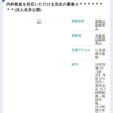
内科救急を対応いただける先生の募集☆＊＊＊＊＊＊
＊＊(法人名非公開)
勤務体系
常勤の
医師求
人
勤務地
大阪府
の医師
求人
交通アクセス
1) 近鉄
南大阪
線
給与
10年目
週5日
【給
与】 年
収 870
万円～
賞与込
み 19.5
時間勤
務～相
談可
能。
19.5時
間で年