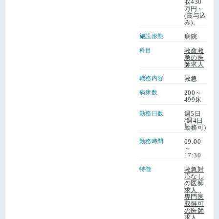
収430
万円～
(賞与込
み)。
施設形態
病院
科目
救命救
急の医
師求人
職務内容
救急
病床数
200～
499床
勤務日数
週5日
(週4日
勤務可)
勤務時間
09:00
～
17:30
特徴
救急対
応なし
の医師
求人
、
専門医
取得可
の医師
求人
、