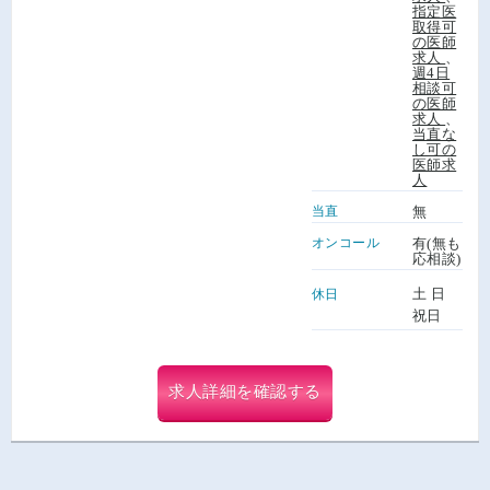
指定医
取得可
の医師
求人
、
週4日
相談可
の医師
求人
、
当直な
し可の
医師求
人
当直
無
オンコール
有(無も
応相談)
土 日
休日
祝日
求人詳細を確認する