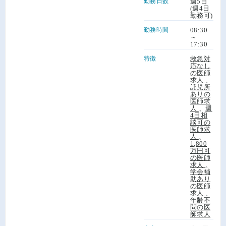
勤務日数
週5日
(週4日
勤務可)
勤務時間
08:30
～
17:30
特徴
救急対
応なし
の医師
求人
、
託児所
ありの
医師求
人
、
週
4日相
談可の
医師求
人
、
1,800
万円可
の医師
求人
、
学会補
助あり
の医師
求人
、
年齢不
問の医
師求人