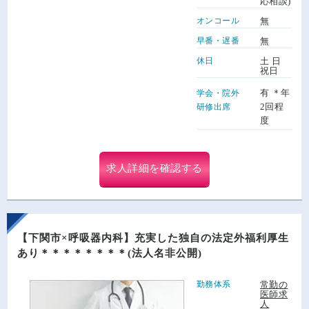
応相談)
オンコール
無
早番・遅番
無
休日
土 日
祝日
有 ＊年
学会・院外
2回程
研修出席
度
求人詳細を確認する
【下関市×呼吸器内科】充実した独自の法定外福利厚生
あり＊＊＊＊＊＊＊＊(法人名非公開)
勤務体系
常勤の
医師求
人