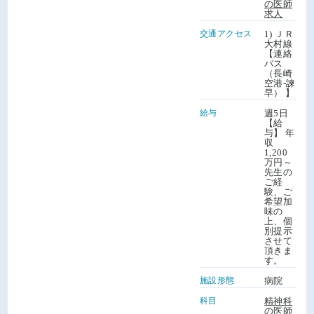
の医師
求人
交通アクセス
1) ＪＲ
大村線
【連絡
バス
（長崎
空港-諫
早） 】
給与
週5日
【給
与】 年
収
1,200
万円～
先生の
ご経
験、ご
希望加
味の
上、個
別提示
させて
頂きま
す。
施設形態
病院
科目
精神科
の医師