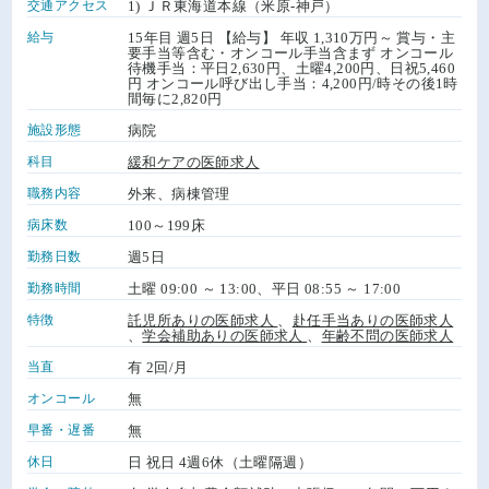
交通アクセス
1) ＪＲ東海道本線（米原-神戸）
給与
15年目 週5日 【給与】 年収 1,310万円～ 賞与・主
要手当等含む・オンコール手当含まず オンコール
待機手当：平日2,630円、土曜4,200円、日祝5,460
円 オンコール呼び出し手当：4,200円/時その後1時
間毎に2,820円
施設形態
病院
科目
緩和ケアの医師求人
職務内容
外来、病棟管理
病床数
100～199床
勤務日数
週5日
勤務時間
土曜 09:00 ～ 13:00、平日 08:55 ～ 17:00
特徴
託児所ありの医師求人
、
赴任手当ありの医師求人
、
学会補助ありの医師求人
、
年齢不問の医師求人
当直
有 2回/月
オンコール
無
早番・遅番
無
休日
日 祝日 4週6休（土曜隔週）