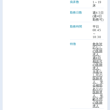
病床数
1～19
床
勤務日数
週4.5日
(週4日
勤務可)
勤務時間
平日
08:45
～
18:30
特徴
救急対
応なし
の医師
求人
、
週4日
相談可
の医師
求人
、
当直な
し可の
医師求
人
、
学
会補助
ありの
医師求
人
、
年
齢不問
の医師
求人