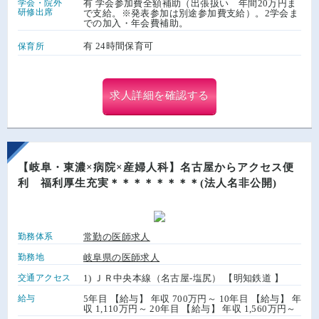
学会・院外
有 学会参加費全額補助（出張扱い 年間20万円ま
研修出席
で支給。※発表参加は別途参加費支給）。2学会ま
での加入・年会費補助。
有 24時間保育可
保育所
求人詳細を確認する
【岐阜・東濃×病院×産婦人科】名古屋からアクセス便
利 福利厚生充実＊＊＊＊＊＊＊＊(法人名非公開)
勤務体系
常勤の医師求人
勤務地
岐阜県の医師求人
交通アクセス
1) ＪＲ中央本線（名古屋-塩尻） 【明知鉄道 】
給与
5年目 【給与】 年収 700万円～ 10年目 【給与】 年
収 1,110万円～ 20年目 【給与】 年収 1,560万円～