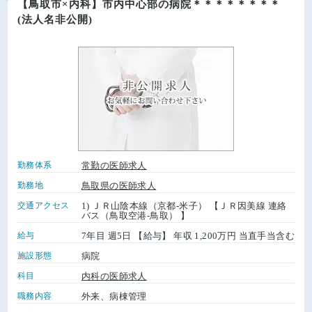
【鳥取市×内科】市内中心部の病院＊＊＊＊＊＊＊＊
(法人名非公開)
勤務体系
常勤の医師求人
勤務地
鳥取県の医師求人
交通アクセス
1) ＪＲ山陰本線（京都-米子） 【ＪＲ因美線 連絡
バス（鳥取空港-鳥取） 】
給与
7年目 週5日 【給与】 年収 1,200万円 当直手当含む
施設形態
病院
科目
内科の医師求人
職務内容
外来、病棟管理