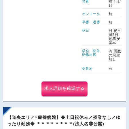
当直
有 4回/
月
オンコール
無
早番・遅番
無
休日
日 祝日
週5日
勤務が
基本
学会・院外
有 回数
研修出席
の規定
無し
有
保育所
求人詳細を確認する
【道央エリア×療養病院】◆土日祝休み／残業なし／ゆ
ったり勤務◆ ＊＊＊＊＊＊＊＊(法人名非公開)