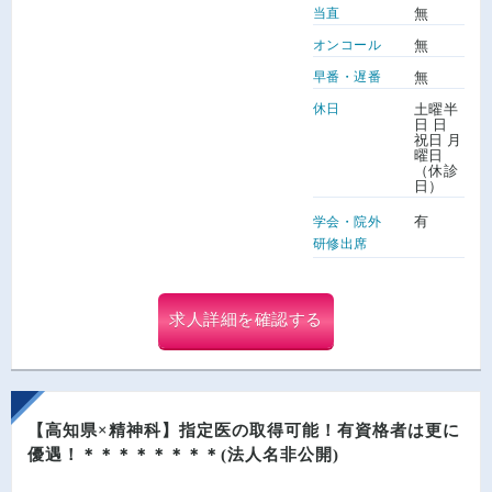
当直
無
オンコール
無
早番・遅番
無
休日
土曜半
日 日
祝日 月
曜日
（休診
日）
有
学会・院外
研修出席
求人詳細を確認する
【高知県×精神科】指定医の取得可能！有資格者は更に
優遇！＊＊＊＊＊＊＊＊(法人名非公開)