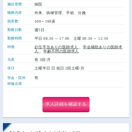
施設形態
病院
職務内容
外来、病棟管理、手術、分娩
病床数
100～199床
勤務日数
週5日
勤務時間
平日 08:30 ～ 17:00、土曜 08:30 ～ 12:30
特徴
赴任手当ありの医師求人
、
学会補助ありの医師求
人
、
年齢不問の医師求人
当直
有 3回/月
休日
土曜半日 日 祝日 2回土曜/月
有
学会・院外
研修出席
求人詳細を確認する