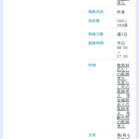
求人
職務内容
外来
病床数
100～
199床
勤務日数
週5日
勤務時間
平日
08:30
～
17:30
特徴
救急対
応なし
の医師
求人
、
当直な
し可の
医師求
人
、
学
会補助
ありの
医師求
人
、
年
齢不問
の医師
求人
当直
無(有も