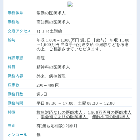
勤務体系
常勤の医師求人
勤務地
高知県の医師求人
交通アクセス
1) ＪＲ土讃線
給与
年収 1,000～1,800万円 週5日 【給与】 年収 1,500
～1,600万円 当直手当別途支給 ※経験などを考慮
の上、ご相談させていただきます。
施設形態
病院
科目
精神科の医師求人
職務内容
外来、病棟管理
病床数
200～499床
勤務日数
週5日
勤務時間
平日 08:30 ～ 17:00、土曜 08:30 ～ 12:00
特徴
救急対応なしの医師求人
、
1,800万円可の医師求人
、
学会補助ありの医師求人
、
年齢不問の医師求人
当直
有(無も応相談) 2回/月
オンコール
無