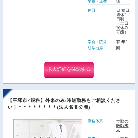
早番・遅番
無
休日
日 祝日
週休2
日制
（土日
祝休み
可能）
有 年2
学会・院外
回
研修出席
求人詳細を確認する
【平塚市×眼科】外来のみ/時短勤務もご相談くださ
い！＊＊＊＊＊＊＊＊(法人名非公開)
勤務体系
常勤の
医師求
人