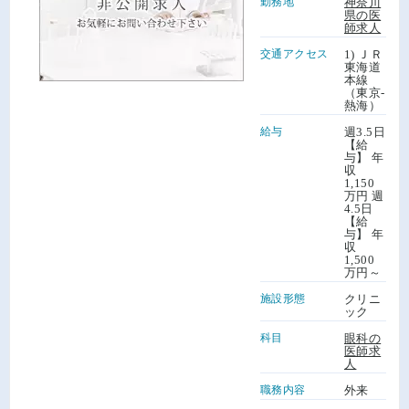
勤務地
神奈川
県の医
師求人
交通アクセス
1) ＪＲ
東海道
本線
（東京-
熱海）
給与
週3.5日
【給
与】 年
収
1,150
万円 週
4.5日
【給
与】 年
収
1,500
万円～
施設形態
クリニ
ック
科目
眼科の
医師求
人
職務内容
外来