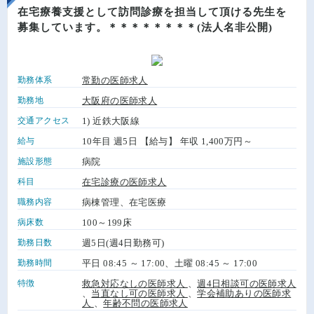
在宅療養支援として訪問診療を担当して頂ける先生を
募集しています。＊＊＊＊＊＊＊＊(法人名非公開)
勤務体系
常勤の医師求人
勤務地
大阪府の医師求人
交通アクセス
1) 近鉄大阪線
給与
10年目 週5日 【給与】 年収 1,400万円～
施設形態
病院
科目
在宅診療の医師求人
職務内容
病棟管理、在宅医療
病床数
100～199床
勤務日数
週5日(週4日勤務可)
勤務時間
平日 08:45 ～ 17:00、土曜 08:45 ～ 17:00
特徴
救急対応なしの医師求人
、
週4日相談可の医師求人
、
当直なし可の医師求人
、
学会補助ありの医師求
人
、
年齢不問の医師求人