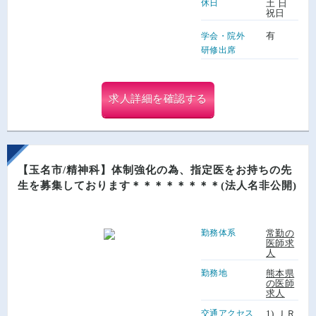
休日
土 日
祝日
有
学会・院外
研修出席
求人詳細を確認する
【玉名市/精神科】体制強化の為、指定医をお持ちの先
生を募集しております＊＊＊＊＊＊＊＊(法人名非公開)
勤務体系
常勤の
医師求
人
勤務地
熊本県
の医師
求人
交通アクセス
1) ＪＲ