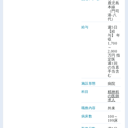
鹿児島
本線
（門司
港-八
代）
給与
週5日
【給
与】 年
収
1,700
～
2,000
万円 指
定医
週1回
の当直
手当含
む
施設形態
病院
科目
精神科
の医師
求人
職務内容
外来
病床数
100～
199床