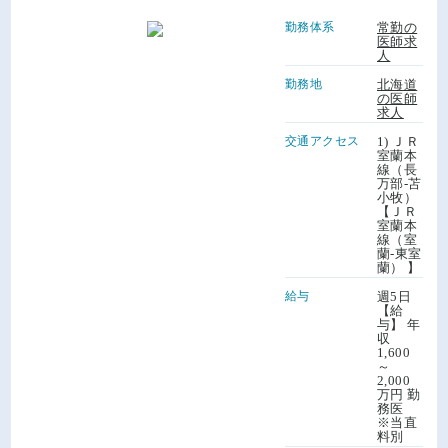
勤務体系
常勤の
医師求
人
勤務地
北海道
の医師
求人
交通アクセス
1) ＪＲ
室蘭本
線（長
万部-苫
小牧）
【ＪＲ
室蘭本
線（室
蘭-東室
蘭） 】
給与
週5日
【給
与】 年
収
1,600
～
2,000
万円 勤
務医
※当直
料別