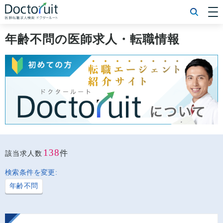
[常勤] エリアから探す
[常勤] 科目から探す
年齢不問の医師求人・転職情報
[常勤] 特徴から探す
[非常勤] エリアから探す
[非常勤] 科目から探す
[非常勤] 特徴から探す
Doctoruit医師転職特集
Doctoruitについて
運営者情報
プライバシーポリシー
138
件
該当求人数
検索条件を変更:
年齢不問