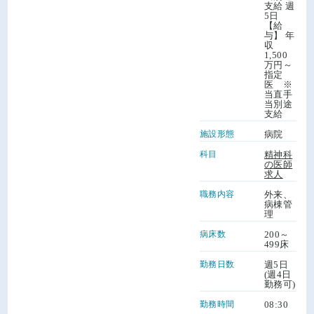
支給 週
5日
【給
与】 年
収
1,500
万円～
指定
医 ※
当直手
当別途
支給
施設形態
病院
科目
精神科
の医師
求人
職務内容
外来、
病棟管
理
病床数
200～
499床
勤務日数
週5日
(週4日
勤務可)
勤務時間
08:30