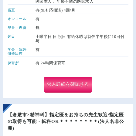
医師求人
、
年齢不問の医師求人
当直
有(無も応相談) 4回/月
オンコール
有
早番・遅番
無
休日
土曜半日 日 祝日 有給休暇は就任半年後に10日付
与
学会・院外
有
研修出席
有 24時間保育可
保育所
求人詳細を確認する
【倉敷市×精神科】指定医をお持ちの先生歓迎/指定医
の取得も可能・転科OK＊＊＊＊＊＊＊＊(法人名非公
開)