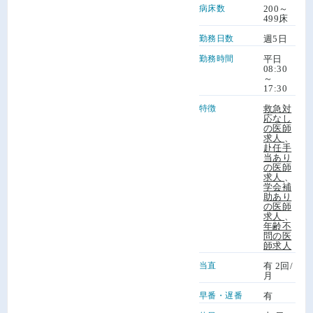
病床数
200～
499床
勤務日数
週5日
勤務時間
平日
08:30
～
17:30
特徴
救急対
応なし
の医師
求人
、
赴任手
当あり
の医師
求人
、
学会補
助あり
の医師
求人
、
年齢不
問の医
師求人
当直
有 2回/
月
早番・遅番
有