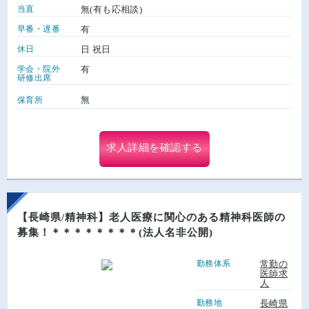
当直
無(有も応相談)
早番・遅番
有
休日
日 祝日
学会・院外
有
研修出席
無
保育所
求人詳細を確認する
【長崎県/精神科】老人医療に関心のある精神科医師の
募集！＊＊＊＊＊＊＊＊(法人名非公開)
勤務体系
常勤の
医師求
人
勤務地
長崎県