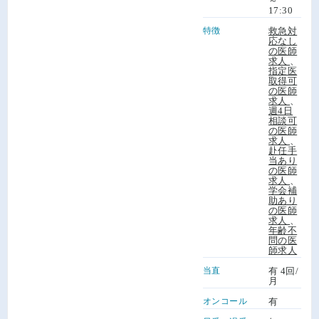
～
17:30
特徴
救急対
応なし
の医師
求人
、
指定医
取得可
の医師
求人
、
週4日
相談可
の医師
求人
、
赴任手
当あり
の医師
求人
、
学会補
助あり
の医師
求人
、
年齢不
問の医
師求人
当直
有 4回/
月
オンコール
有