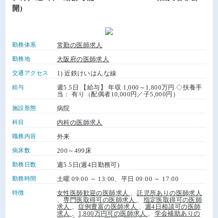
開)
勤務体系
常勤の医師求人
勤務地
大阪府の医師求人
交通アクセス
1) 近鉄けいはんな線
給与
週5.5日 【給与】 年収 1,000～1,800万円 ◇扶養手
当： 有り（配偶者10,000円／子5,000円）
施設形態
病院
科目
内科の医師求人
職務内容
外来
病床数
200～499床
勤務日数
週5.5日(週4日勤務可)
勤務時間
土曜 09:00 ～ 13:00、平日 09:00 ～ 17:00
特徴
女性医師歓迎の医師求人
、
託児所ありの医師求人
、
専門医取得可の医師求人
、
指定医取得可の医師
求人
、
症例豊富の医師求人
、
週4日相談可の医師
求人
、
1,800万円可の医師求人
、
学会補助ありの