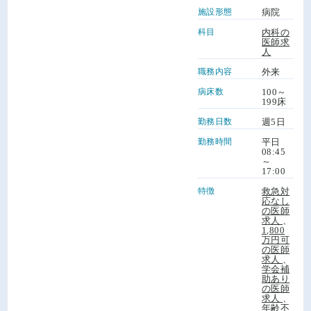
施設形態
病院
科目
内科の
医師求
人
職務内容
外来
病床数
100～
199床
勤務日数
週5日
勤務時間
平日
08:45
～
17:00
特徴
救急対
応なし
の医師
求人
、
1,800
万円可
の医師
求人
、
学会補
助あり
の医師
求人
、
年齢不