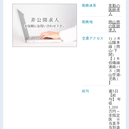
勤務体系
常勤の
医師求
人
勤務地
岡山県
の医師
求人
交通アクセス
1) ＪＲ
山陽本
線（岡
山-下
関）
【ＪＲ
伯備線
連絡バ
ス（岡
山空港-
児島）
】
給与
週5日
【給
与】 年
収
1,200
万円～
非指定
医 ※
当直手
当別途