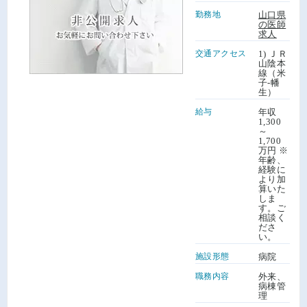
勤務地
山口県
の医師
求人
交通アクセス
1) ＪＲ
山陰本
線（米
子-幡
生）
給与
年収
1,300
～
1,700
万円 ※
年齢、
経験に
より加
算いた
しま
す。ご
相談く
ださ
い。
施設形態
病院
職務内容
外来、
病棟管
理