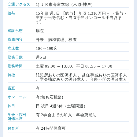
交通アクセス
1) ＪＲ東海道本線（米原-神戸）
給与
15年目 週5日 【給与】 年収 1,310万円～ （賞与・
主要手当等含む・当直手当オンコール手当含ま
ず）
施設形態
病院
職務内容
外来、病棟管理、検査
病床数
100～199床
勤務日数
週5日
勤務時間
土曜 09:00 ～ 13:00、平日 08:55 ～ 17:00
特徴
託児所ありの医師求人
、
赴任手当ありの医師求人
、
学会補助ありの医師求人
、
年齢不問の医師求人
当直
有
オンコール
有(無も応相談)
休日
日 祝日 4週6休（土曜隔週）
学会・院外
有 2学会までの加入・年会費補助
研修出席
有 24時間保育可
保育所