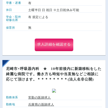
早番・遅番
有
休日
土曜半日 日 祝日 ※土日祝休み可能
学会・院外
有 規定による
研修出席
無
保育所
求人詳細を確認する
尼崎市×呼吸器内科 ★ 10年前後内に新築移転をした
綺麗な病院です。働き方も時短や当直無などご相談に
応じて頂けます。＊＊＊＊＊＊＊＊(法人名非公開)
勤務体系
常勤の医師求人
勤務地
兵庫県の医師求人