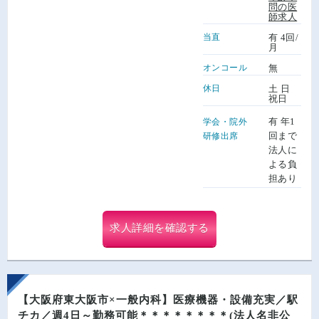
問の医
師求人
当直
有 4回/
月
オンコール
無
休日
土 日
祝日
有 年1
学会・院外
回まで
研修出席
法人に
よる負
担あり
求人詳細を確認する
【大阪府東大阪市×一般内科】医療機器・設備充実／駅
チカ／週4日～勤務可能＊＊＊＊＊＊＊＊(法人名非公