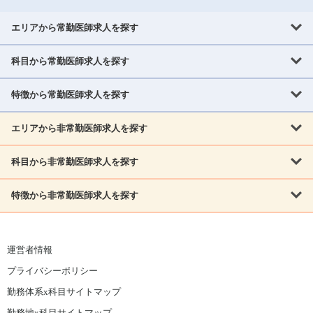
エリアから常勤医師求人を探す
科目から常勤医師求人を探す
北海道・東北
北海道
青森県
岩手県
宮城県
秋田県
山形県
特徴から常勤医師求人を探す
内科系
福島県
内科
消化器科
呼吸器科
循環器科
腎臓内科
神経内科
エリアから非常勤医師求人を探す
救急対応なし
女性医師歓迎
託児所あり
専門医取得可
関東
内分泌・糖尿病・代謝内科
血液内科
老人内科
人工透析科
指定医取得可
症例豊富
週4日相談可
当直なし可
茨城県
栃木県
群馬県
埼玉県
千葉県
東京都
科目から非常勤医師求人を探す
北海道・東北
外科系
1,800万円可
赴任手当あり
学会補助あり
院長募集
神奈川県
山梨県
北海道
青森県
岩手県
宮城県
秋田県
山形県
リウマチ科
外科
消化器外科
呼吸器外科
心臓血管外科
施設長募集
年齢不問
外来のみ
特徴から非常勤医師求人を探す
内科系
北信越
福島県
脳神経外科
乳腺外科
泌尿器科
整形外科
形成外科
内科
消化器科
呼吸器科
循環器科
腎臓内科
神経内科
新潟県
富山県
石川県
福井県
長野県
内分泌外科
救急対応なし
肛門科
女性医師歓迎
美容外科
託児所あり
小児科
専門医取得可
関東
内分泌・糖尿病・代謝内科
血液内科
老人内科
人工透析科
運営者情報
指定医取得可
症例豊富
週4日相談可
当直なし可
東海
茨城県
栃木県
群馬県
埼玉県
千葉県
東京都
その他
プライバシーポリシー
外科系
1,800万円可
赴任手当あり
学会補助あり
院長募集
神奈川県
山梨県
岐阜県
静岡県
愛知県
三重県
眼科
皮膚科
耳鼻咽喉科
精神科
心療内科
放射線科
勤務体系x科目サイトマップ
リウマチ科
外科
消化器外科
呼吸器外科
心臓血管外科
施設長募集
年齢不問
外来のみ
小児科
産科
婦人科
麻酔科
救命救急
北信越
近畿
勤務地x科目サイトマップ