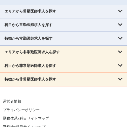
エリアから常勤医師求人を探す
科目から常勤医師求人を探す
北海道・東北
北海道
青森県
岩手県
宮城県
秋田県
山形県
特徴から常勤医師求人を探す
内科系
福島県
内科
消化器科
呼吸器科
循環器科
腎臓内科
神経内科
エリアから非常勤医師求人を探す
救急対応なし
女性医師歓迎
託児所あり
専門医取得可
関東
内分泌・糖尿病・代謝内科
血液内科
老人内科
人工透析科
指定医取得可
症例豊富
週4日相談可
当直なし可
茨城県
栃木県
群馬県
埼玉県
千葉県
東京都
科目から非常勤医師求人を探す
北海道・東北
外科系
1,800万円可
赴任手当あり
学会補助あり
院長募集
神奈川県
山梨県
北海道
青森県
岩手県
宮城県
秋田県
山形県
リウマチ科
外科
消化器外科
呼吸器外科
心臓血管外科
施設長募集
年齢不問
外来のみ
特徴から非常勤医師求人を探す
内科系
北信越
福島県
脳神経外科
乳腺外科
泌尿器科
整形外科
形成外科
内科
消化器科
呼吸器科
循環器科
腎臓内科
神経内科
新潟県
富山県
石川県
福井県
長野県
内分泌外科
救急対応なし
肛門科
女性医師歓迎
美容外科
託児所あり
小児科
専門医取得可
関東
内分泌・糖尿病・代謝内科
血液内科
老人内科
人工透析科
運営者情報
指定医取得可
症例豊富
週4日相談可
当直なし可
東海
茨城県
栃木県
群馬県
埼玉県
千葉県
東京都
その他
プライバシーポリシー
外科系
1,800万円可
赴任手当あり
学会補助あり
院長募集
神奈川県
山梨県
岐阜県
静岡県
愛知県
三重県
眼科
皮膚科
耳鼻咽喉科
精神科
心療内科
放射線科
勤務体系x科目サイトマップ
リウマチ科
外科
消化器外科
呼吸器外科
心臓血管外科
施設長募集
年齢不問
外来のみ
小児科
産科
婦人科
麻酔科
救命救急
北信越
近畿
勤務地x科目サイトマップ