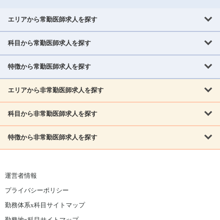
エリアから常勤医師求人を探す
科目から常勤医師求人を探す
北海道・東北
北海道
青森県
岩手県
宮城県
秋田県
山形県
特徴から常勤医師求人を探す
内科系
福島県
内科
消化器科
呼吸器科
循環器科
腎臓内科
神経内科
エリアから非常勤医師求人を探す
救急対応なし
女性医師歓迎
託児所あり
専門医取得可
関東
内分泌・糖尿病・代謝内科
血液内科
老人内科
人工透析科
指定医取得可
症例豊富
週4日相談可
当直なし可
茨城県
栃木県
群馬県
埼玉県
千葉県
東京都
科目から非常勤医師求人を探す
北海道・東北
外科系
1,800万円可
赴任手当あり
学会補助あり
院長募集
神奈川県
山梨県
北海道
青森県
岩手県
宮城県
秋田県
山形県
リウマチ科
外科
消化器外科
呼吸器外科
心臓血管外科
施設長募集
年齢不問
外来のみ
特徴から非常勤医師求人を探す
内科系
北信越
福島県
脳神経外科
乳腺外科
泌尿器科
整形外科
形成外科
内科
消化器科
呼吸器科
循環器科
腎臓内科
神経内科
新潟県
富山県
石川県
福井県
長野県
内分泌外科
救急対応なし
肛門科
女性医師歓迎
美容外科
託児所あり
小児科
専門医取得可
関東
内分泌・糖尿病・代謝内科
血液内科
老人内科
人工透析科
運営者情報
指定医取得可
症例豊富
週4日相談可
当直なし可
東海
茨城県
栃木県
群馬県
埼玉県
千葉県
東京都
その他
プライバシーポリシー
外科系
1,800万円可
赴任手当あり
学会補助あり
院長募集
神奈川県
山梨県
岐阜県
静岡県
愛知県
三重県
眼科
皮膚科
耳鼻咽喉科
精神科
心療内科
放射線科
勤務体系x科目サイトマップ
リウマチ科
外科
消化器外科
呼吸器外科
心臓血管外科
施設長募集
年齢不問
外来のみ
小児科
産科
婦人科
麻酔科
救命救急
北信越
近畿
勤務地x科目サイトマップ