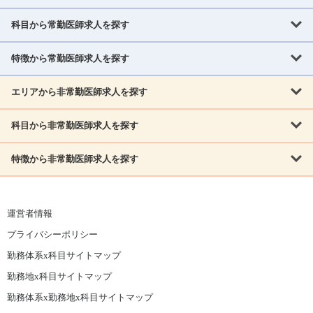
科目から常勤医師求人を探す
北海道・東北
北海道
青森県
岩手県
宮城県
秋田県
山形県
特徴から常勤医師求人を探す
内科系
福島県
内科
消化器科
呼吸器科
循環器科
腎臓内科
神経内科
エリアから非常勤医師求人を探す
救急対応なし
女性医師歓迎
託児所あり
専門医取得可
関東
内分泌・糖尿病・代謝内科
血液内科
老人内科
人工透析科
指定医取得可
症例豊富
週4日相談可
当直なし可
茨城県
栃木県
群馬県
埼玉県
千葉県
東京都
科目から非常勤医師求人を探す
北海道・東北
外科系
1,800万円可
赴任手当あり
学会補助あり
院長募集
神奈川県
山梨県
北海道
青森県
岩手県
宮城県
秋田県
山形県
リウマチ科
外科
消化器外科
呼吸器外科
心臓血管外科
施設長募集
年齢不問
外来のみ
特徴から非常勤医師求人を探す
内科系
北信越
福島県
脳神経外科
乳腺外科
泌尿器科
整形外科
形成外科
内科
消化器科
呼吸器科
循環器科
腎臓内科
神経内科
新潟県
富山県
石川県
福井県
長野県
内分泌外科
救急対応なし
肛門科
女性医師歓迎
美容外科
託児所あり
小児科
専門医取得可
関東
内分泌・糖尿病・代謝内科
血液内科
老人内科
人工透析科
運営者情報
指定医取得可
症例豊富
週4日相談可
当直なし可
東海
茨城県
栃木県
群馬県
埼玉県
千葉県
東京都
その他
プライバシーポリシー
外科系
1,800万円可
赴任手当あり
学会補助あり
院長募集
神奈川県
山梨県
岐阜県
静岡県
愛知県
三重県
眼科
皮膚科
耳鼻咽喉科
精神科
心療内科
放射線科
勤務体系x科目サイトマップ
リウマチ科
外科
消化器外科
呼吸器外科
心臓血管外科
施設長募集
年齢不問
外来のみ
小児科
産科
婦人科
麻酔科
救命救急
北信越
近畿
勤務地x科目サイトマップ
脳神経外科
乳腺外科
泌尿器科
整形外科
形成外科
ペインクリニック
緩和ケア
美容皮膚科
病理科
在宅診療
新潟県
富山県
石川県
福井県
長野県
勤務体系x勤務地x科目サイトマップ
滋賀県
京都府
大阪府
兵庫県
奈良県
和歌山県
内分泌外科
肛門科
美容外科
小児科
健診・人間ドック
リハビリテーション科
その他