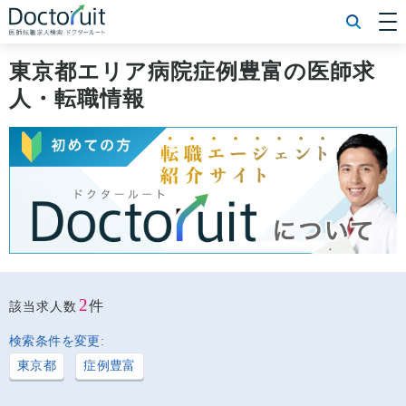
[常勤] エリアから探す
[常勤] 科目から探す
東京都エリア病院症例豊富の医師求
[常勤] 特徴から探す
人・転職情報
[非常勤] エリアから探す
[非常勤] 科目から探す
[非常勤] 特徴から探す
Doctoruit医師転職特集
Doctoruitについて
運営者情報
プライバシーポリシー
2
件
該当求人数
検索条件を変更:
東京都
症例豊富