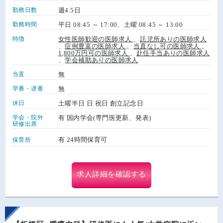
勤務日数
週4.5日
勤務時間
平日 08:45 ～ 17:00、土曜 08:45 ～ 13:00
特徴
女性医師歓迎の医師求人
、
託児所ありの医師求人
、
症例豊富の医師求人
、
当直なし可の医師求人
、
1,800万円可の医師求人
、
赴任手当ありの医師求人
、
学会補助ありの医師求人
当直
無
早番・遅番
無
休日
土曜半日 日 祝日 創立記念日
学会・院外
有 国内学会(専門医更新、発表)
研修出席
有 24時間保育可
保育所
求人詳細を確認する