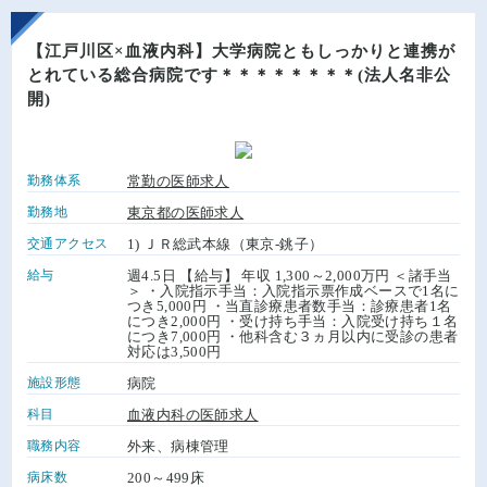
【江戸川区×血液内科】大学病院ともしっかりと連携が
とれている総合病院です＊＊＊＊＊＊＊＊(法人名非公
開)
勤務体系
常勤の医師求人
勤務地
東京都の医師求人
交通アクセス
1) ＪＲ総武本線（東京-銚子）
給与
週4.5日 【給与】 年収 1,300～2,000万円 ＜諸手当
＞ ・入院指示手当：入院指示票作成ベースで1名に
つき5,000円 ・当直診療患者数手当：診療患者1名
につき2,000円 ・受け持ち手当：入院受け持ち１名
につき7,000円 ・他科含む３ヵ月以内に受診の患者
対応は3,500円
施設形態
病院
科目
血液内科の医師求人
職務内容
外来、病棟管理
病床数
200～499床