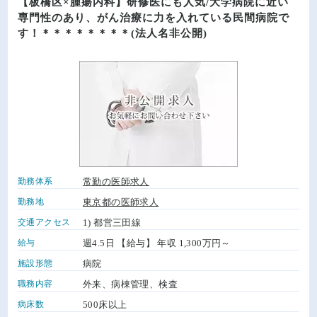
【板橋区×腫瘍内科】研修医にも人気/大学病院に近い
専門性のあり、がん治療に力を入れている民間病院で
す！＊＊＊＊＊＊＊＊(法人名非公開)
勤務体系
常勤の医師求人
勤務地
東京都の医師求人
交通アクセス
1) 都営三田線
給与
週4.5日 【給与】 年収 1,300万円～
施設形態
病院
職務内容
外来、病棟管理、検査
病床数
500床以上