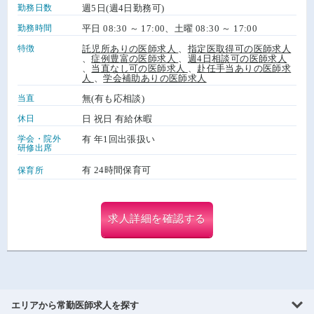
勤務日数
週5日(週4日勤務可)
勤務時間
平日 08:30 ～ 17:00、土曜 08:30 ～ 17:00
特徴
託児所ありの医師求人
、
指定医取得可の医師求人
、
症例豊富の医師求人
、
週4日相談可の医師求人
、
当直なし可の医師求人
、
赴任手当ありの医師求
人
、
学会補助ありの医師求人
当直
無(有も応相談)
休日
日 祝日 有給休暇
学会・院外
有 年1回出張扱い
研修出席
有 24時間保育可
保育所
求人詳細を確認する
エリアから常勤医師求人を探す