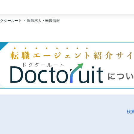
[常勤] エリアから探す
ドクタールート
>
医師求人・転職情報
[常勤] 科目から探す
[常勤] 特徴から探す
[非常勤] エリアから探す
[非常勤] 科目から探す
[非常勤] 特徴から探す
Doctoruit医師転職特集
Doctoruitについて
運営者情報
プライバシーポリシー
検