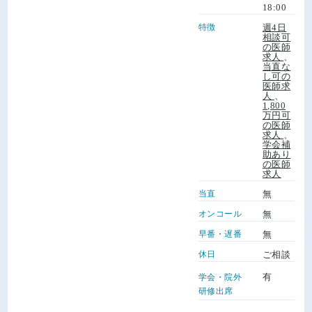
18:00
特徴
週4日
相談可
の医師
求人
、
当直な
し可の
医師求
人
、
1,800
万円可
の医師
求人
、
学会補
助あり
の医師
求人
当直
無
オンコール
無
早番・遅番
無
休日
ご相談
有
学会・院外
研修出席