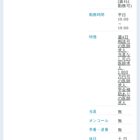
(週4日
勤務可)
勤務時間
平日
10:00
～
19:00
特徴
週4日
相談可
の医師
求人
、
当直な
し可の
医師求
人
、
1,800
万円可
の医師
求人
、
学会補
助あり
の医師
求人
当直
無
オンコール
無
早番・遅番
無
休日
土 日