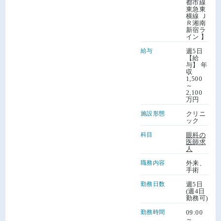
都市線
東急東
横線 Ｊ
Ｒ湘南
新宿ラ
イン 】
給与
週5日
【給
与】 年
収
1,500
～
2,100
万円
施設形態
クリニ
ック
科目
眼科の
医師求
人
職務内容
外来、
手術
勤務日数
週5日
(週4日
勤務可)
勤務時間
09:00
～