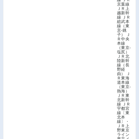
京葉線
ＪＲ上
越新幹
線 ＪＲ
総武本
線（東
京-銚
子） Ｊ
Ｒ中央
本線
（東京-
塩尻）
ＪＲ北
陸新幹
線（長
野経
由） Ｊ
Ｒ東海
道本線
（東京-
熱海）
ＪＲ東
北新幹
線 ＪＲ
宇都宮
線〔東
北本
線〕・
ＪＲ上
野東京
ライン
東京メ