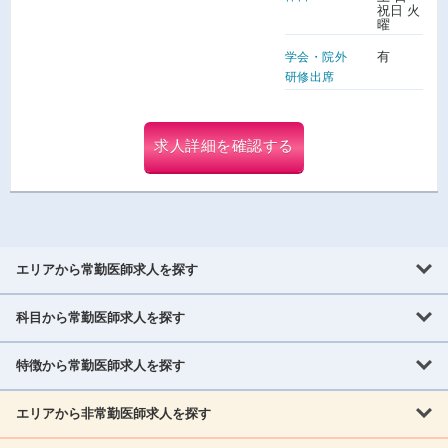
祝日 火
曜
有
学会・院外
研修出席
求人詳細を確認する
エリアから常勤医師求人を探す
科目から常勤医師求人を探す
北海道・東北
北海道
青森県
岩手県
宮城県
秋田県
山形県
特徴から常勤医師求人を探す
内科系
福島県
内科
消化器科
呼吸器科
循環器科
腎臓内科
神経内科
エリアから非常勤医師求人を探す
救急対応なし
女性医師歓迎
託児所あり
専門医取得可
関東
内分泌・糖尿病・代謝内科
血液内科
老人内科
人工透析科