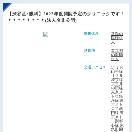
【渋谷区×眼科】2023年度開院予定のクリニックです！
＊＊＊＊＊＊＊＊(法人名非公開)
勤務体系
常勤の
医師求
人
勤務地
東京都
の医師
求人
交通アクセス
1) ＪＲ
山手線
【ＪＲ
埼京線
京王井
の頭線
東京メ
トロ銀
座線 東
京メト
ロ半蔵
門線 東
京メト
ロ副都
心線 東
急田園