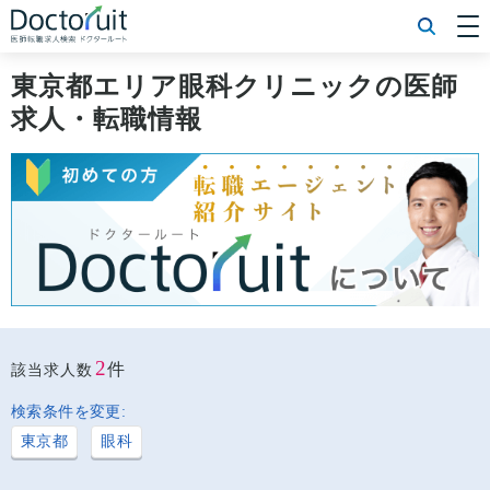
[常勤] エリアから探す
[常勤] 科目から探す
東京都エリア眼科クリニックの医師
[常勤] 特徴から探す
求人・転職情報
[非常勤] エリアから探す
[非常勤] 科目から探す
[非常勤] 特徴から探す
Doctoruit医師転職特集
Doctoruitについて
運営者情報
プライバシーポリシー
2
件
該当求人数
検索条件を変更:
東京都
眼科