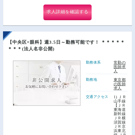
求人詳細を確認する
【中央区×眼科】週3.5日～勤務可能です！ ＊＊＊＊＊
＊＊＊(法人名非公開)
勤務体系
常勤の
医師求
人
勤務地
東京都
の医師
求人
交通アクセス
1) ＪＲ
山手線
【ＪＲ
東海道
新幹線
ＪＲ横
須賀線
ＪＲ京
浜東北
線 ＪＲ