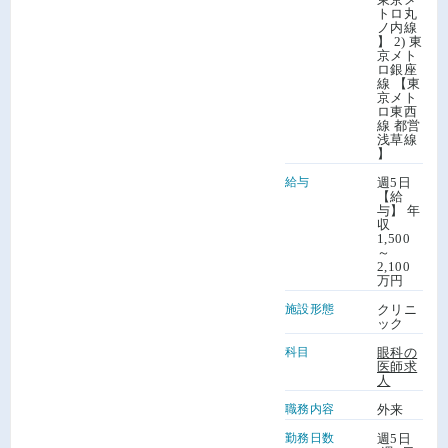
トロ丸
ノ内線
】 2) 東
京メト
ロ銀座
線 【東
京メト
ロ東西
線 都営
浅草線
】
給与
週5日
【給
与】 年
収
1,500
～
2,100
万円
施設形態
クリニ
ック
科目
眼科の
医師求
人
職務内容
外来
勤務日数
週5日