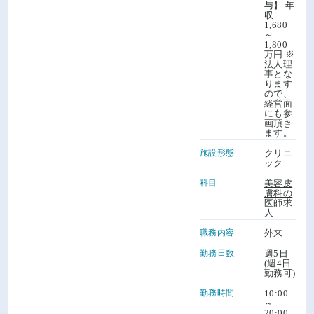
与】 年
収
1,680
～
1,800
万円 ※
法人理
事とな
ります
ので、
経営面
にも参
画頂き
ます。
施設形態
クリニ
ック
科目
美容皮
膚科の
医師求
人
職務内容
外来
勤務日数
週5日
(週4日
勤務可)
勤務時間
10:00
～
20:00