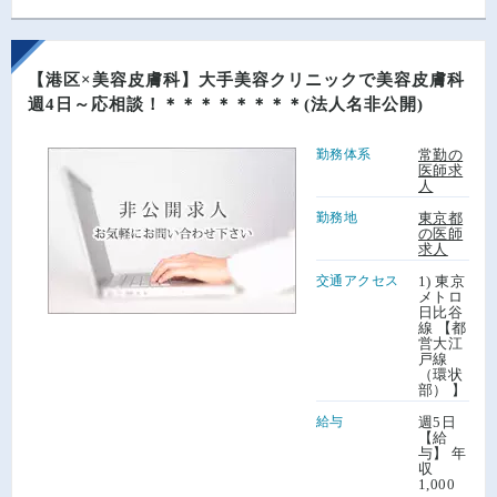
【港区×美容皮膚科】大手美容クリニックで美容皮膚科
週4日～応相談！＊＊＊＊＊＊＊＊(法人名非公開)
勤務体系
常勤の
医師求
人
勤務地
東京都
の医師
求人
交通アクセス
1) 東京
メトロ
日比谷
線 【都
営大江
戸線
（環状
部） 】
給与
週5日
【給
与】 年
収
1,000