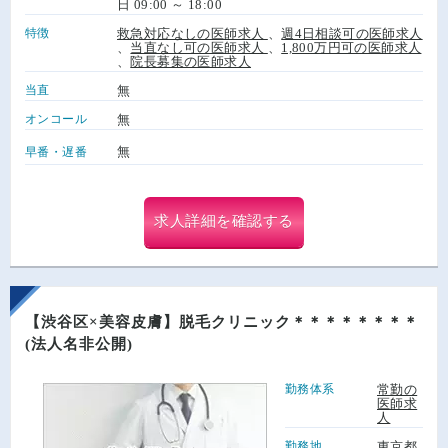
日 09:00 ～ 18:00
特徴
救急対応なしの医師求人
、
週4日相談可の医師求人
、
当直なし可の医師求人
、
1,800万円可の医師求人
、
院長募集の医師求人
当直
無
オンコール
無
無
早番・遅番
求人詳細を確認する
【渋谷区×美容皮膚】脱毛クリニック＊＊＊＊＊＊＊＊
(法人名非公開)
勤務体系
常勤の
医師求
人
勤務地
東京都