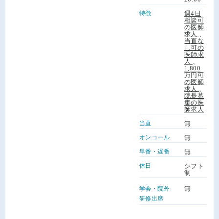
特徴
週4日
相談可
の医師
求人
、
当直な
し可の
医師求
人
、
1,800
万円可
の医師
求人
、
院長募
集の医
師求人
当直
無
オンコール
無
早番・遅番
無
休日
シフト
制
無
学会・院外
研修出席