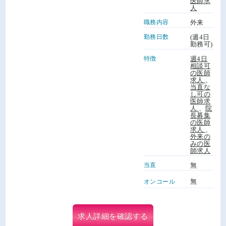
医師求
人
職務内容
外来
勤務日数
(週4日
勤務可)
特徴
週4日
相談可
の医師
求人
、
当直な
し可の
医師求
人
、
院
長募集
の医師
求人
、
外来の
みの医
師求人
当直
無
無
オンコール
求人詳細を確認する