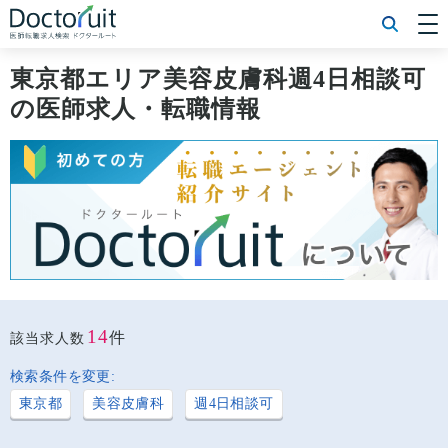
[常勤] エリアから探す
[常勤] 科目から探す
東京都エリア美容皮膚科週4日相談可
[常勤] 特徴から探す
の医師求人・転職情報
[非常勤] エリアから探す
[非常勤] 科目から探す
[非常勤] 特徴から探す
Doctoruit医師転職特集
Doctoruitについて
運営者情報
プライバシーポリシー
14
件
該当求人数
検索条件を変更:
東京都
美容皮膚科
週4日相談可