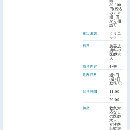
給
80,000
円(税込
み）※
週1回
から相
談可
施設形態
クリニ
ック
科目
美容皮
膚科の
医師求
人
職務内容
外来
勤務日数
週5日
(週4日
勤務可)
勤務時間
11:00
～
20:00
特徴
救急対
応なし
の医師
求人
、
女性医
師歓迎