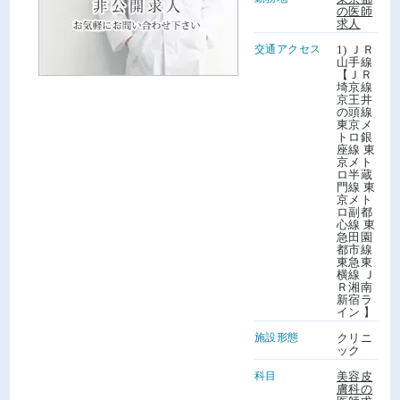
の医師
求人
交通アクセス
1) ＪＲ
山手線
【ＪＲ
埼京線
京王井
の頭線
東京メ
トロ銀
座線 東
京メト
ロ半蔵
門線 東
京メト
ロ副都
心線 東
急田園
都市線
東急東
横線 Ｊ
Ｒ湘南
新宿ラ
イン 】
施設形態
クリニ
ック
科目
美容皮
膚科の