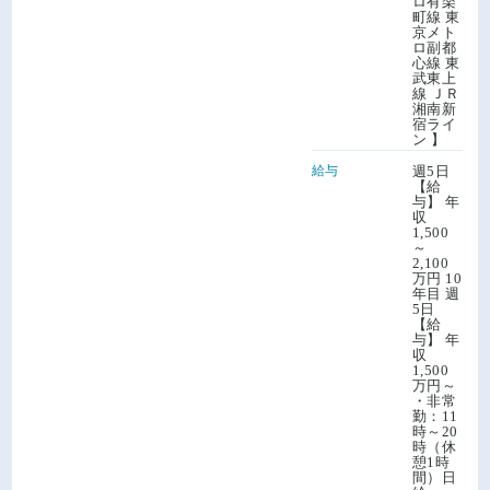
ロ有楽
町線 東
京メト
ロ副都
心線 東
武東上
線 ＪＲ
湘南新
宿ライ
ン 】
給与
週5日
【給
与】 年
収
1,500
～
2,100
万円 10
年目 週
5日
【給
与】 年
収
1,500
万円～
・非常
勤：11
時～20
時（休
憩1時
間）日