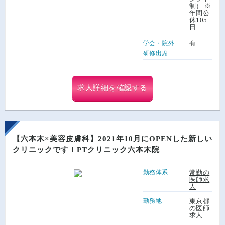
制） ※
年間公
休105
日
有
学会・院外
研修出席
求人詳細を確認する
【六本木×美容皮膚科】2021年10月にOPENした新しい
クリニックです！PTクリニック六本木院
勤務体系
常勤の
医師求
人
勤務地
東京都
の医師
求人