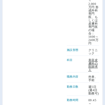
～
2,000
万円 形
成外科
専門
医、も
しくは
皮膚科
専門医
の場
合：
1600～
2400万
円
施設形態
クリニ
ック
科目
美容皮
膚科の
医師求
人
職務内容
外来、
手術
勤務日数
週5日
(週4日
勤務可)
勤務時間
09:45
～