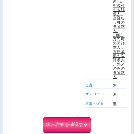
週4日
相談可
の医師
求人
、
当直な
し可の
医師求
人
、
1,800
万円可
の医師
求人
、
院長募
集の医
師求人
、
外来
のみの
医師求
人
当直
無
オンコール
無
無
早番・遅番
求人詳細を確認する