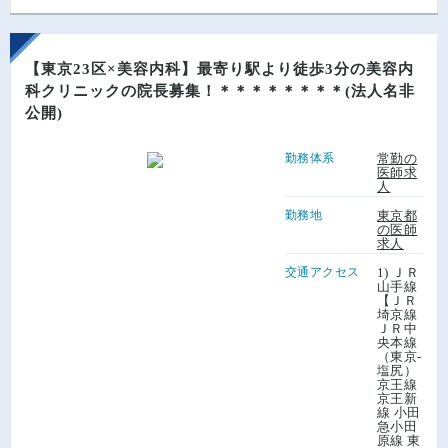
【東京23区×美容内科】最寄り駅より徒歩3分の美容内
科クリニックの院長募集！＊＊＊＊＊＊＊＊(法人名非
公開)
勤務体系
常勤の
医師求
人
勤務地
東京都
の医師
求人
交通アクセス
1) ＪＲ
山手線
【ＪＲ
埼京線
ＪＲ中
央本線
（東京-
塩尻）
京王線
京王新
線 小田
急小田
原線 東