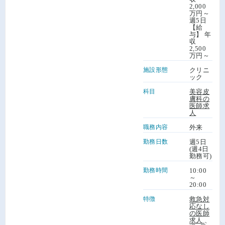
2,000
万円～
週5日
【給
与】 年
収
2,500
万円～
施設形態
クリニ
ック
科目
美容皮
膚科の
医師求
人
職務内容
外来
勤務日数
週5日
(週4日
勤務可)
勤務時間
10:00
～
20:00
特徴
救急対
応なし
の医師
求人
、