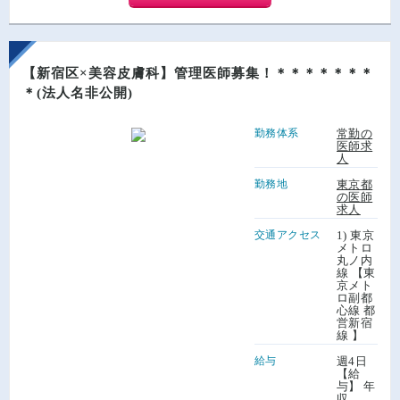
【新宿区×美容皮膚科】管理医師募集！＊＊＊＊＊＊＊
＊(法人名非公開)
勤務体系
常勤の
医師求
人
勤務地
東京都
の医師
求人
交通アクセス
1) 東京
メトロ
丸ノ内
線 【東
京メト
ロ副都
心線 都
営新宿
線 】
給与
週4日
【給
与】 年
収