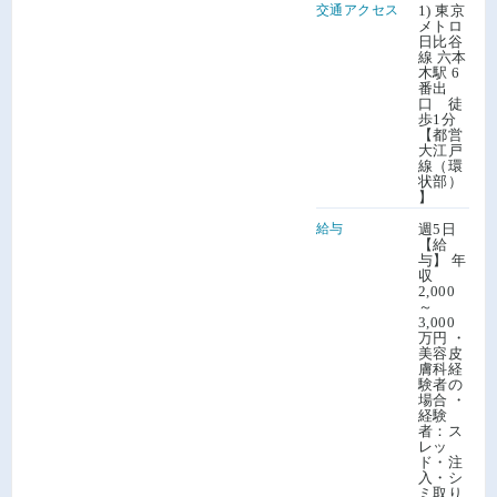
交通アクセス
1) 東京
メトロ
日比谷
線 六本
木駅 6
番出
口 徒
歩1分
【都営
大江戸
線（環
状部）
】
給与
週5日
【給
与】 年
収
2,000
～
3,000
万円 ・
美容皮
膚科経
験者の
場合 ・
経験
者：ス
レッ
ド・注
入・シ
ミ取り