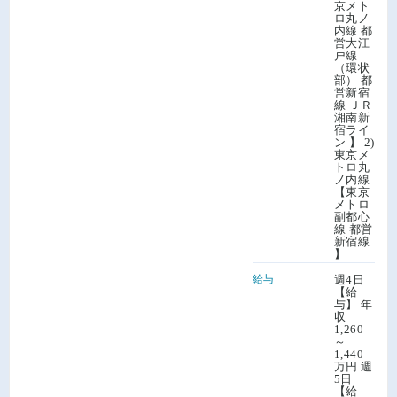
京メト
ロ丸ノ
内線 都
営大江
戸線
（環状
部） 都
営新宿
線 ＪＲ
湘南新
宿ライ
ン 】 2)
東京メ
トロ丸
ノ内線
【東京
メトロ
副都心
線 都営
新宿線
】
給与
週4日
【給
与】 年
収
1,260
～
1,440
万円 週
5日
【給