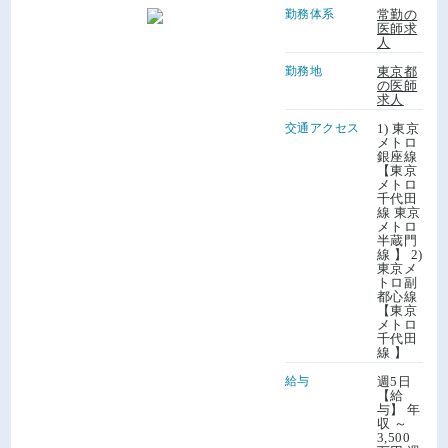
勤務体系
常勤の
医師求
人
勤務地
東京都
の医師
求人
交通アクセス
1) 東京
メトロ
銀座線
【東京
メトロ
千代田
線 東京
メトロ
半蔵門
線 】 2)
東京メ
トロ副
都心線
【東京
メトロ
千代田
線 】
給与
週5日
【給
与】 年
収 ～
3,500