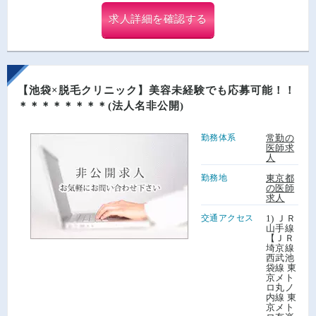
求人詳細を確認する
【池袋×脱毛クリニック】美容未経験でも応募可能！！
＊＊＊＊＊＊＊＊(法人名非公開)
勤務体系
常勤の
医師求
人
勤務地
東京都
の医師
求人
交通アクセス
1) ＪＲ
山手線
【ＪＲ
埼京線
西武池
袋線 東
京メト
ロ丸ノ
内線 東
京メト