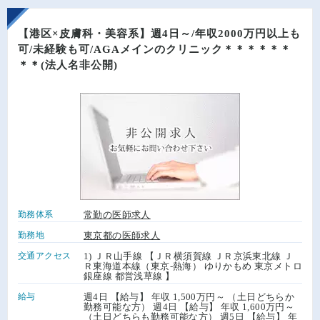
【港区×皮膚科・美容系】週4日～/年収2000万円以上も
可/未経験も可/AGAメインのクリニック＊＊＊＊＊＊
＊＊(法人名非公開)
勤務体系
常勤の医師求人
勤務地
東京都の医師求人
交通アクセス
1) ＪＲ山手線 【ＪＲ横須賀線 ＪＲ京浜東北線 Ｊ
Ｒ東海道本線（東京-熱海） ゆりかもめ 東京メトロ
銀座線 都営浅草線 】
給与
週4日 【給与】 年収 1,500万円～ （土日どちらか
勤務可能な方） 週4日 【給与】 年収 1,600万円～
（土日どちらも勤務可能な方） 週5日 【給与】 年