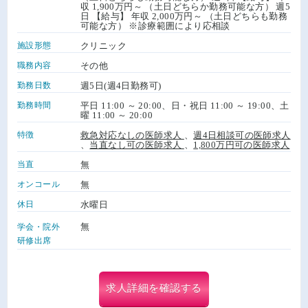
収 1,900万円～ （土日どちらか勤務可能な方） 週5
日 【給与】 年収 2,000万円～ （土日どちらも勤務
可能な方） ※診療範囲により応相談
施設形態
クリニック
職務内容
その他
勤務日数
週5日(週4日勤務可)
勤務時間
平日 11:00 ～ 20:00、日・祝日 11:00 ～ 19:00、土
曜 11:00 ～ 20:00
特徴
救急対応なしの医師求人
、
週4日相談可の医師求人
、
当直なし可の医師求人
、
1,800万円可の医師求人
当直
無
オンコール
無
休日
水曜日
無
学会・院外
研修出席
求人詳細を確認する