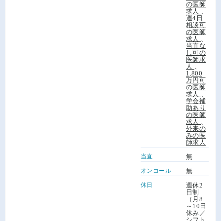
の医師
求人
、
週4日
相談可
の医師
求人
、
当直な
し可の
医師求
人
、
1,800
万円可
の医師
求人
、
学会補
助あり
の医師
求人
、
外来の
みの医
師求人
当直
無
オンコール
無
休日
週休2
日制
（月8
～10日
休み／
シフト