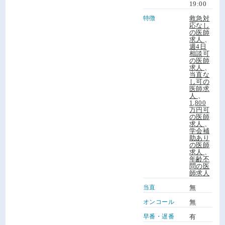
19:00
特徴
救急対
応なし
の医師
求人
、
週4日
相談可
の医師
求人
、
当直な
し可の
医師求
人
、
1,800
万円可
の医師
求人
、
学会補
助あり
の医師
求人
、
年齢不
問の医
師求人
当直
無
オンコール
無
早番・遅番
有