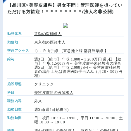
【品川区×美容皮膚科】男女不問！管理医師を担ってい
ただける方歓迎！＊＊＊＊＊＊＊＊(法人名非公開)
勤務体系
常勤の医師求人
勤務地
東京都の医師求人
交通アクセス
1) ＪＲ山手線 【東急池上線 都営浅草線 】
給与
週3日 【給与】 年収 1,000～1,200万円 週5日 【給
与】 年収 1,500万円～ 美容皮膚科未経験者の場合
週5日 【給与】 年収 2,000万円～ 美容皮膚科経験
者の場合 上記は管理医師手当込み（月20～30万円
程）
施設形態
クリニック
科目
美容皮膚科の医師求人
職務内容
外来
勤務日数
週5日(週4日勤務可)
勤務時間
日・祝日 10:30 ～ 19:00、平日 11:30 ～ 20:00、土
曜 10:30 ～ 19:00
特徴
週4日相談可の医師求人
、
当直なし可の医師求人