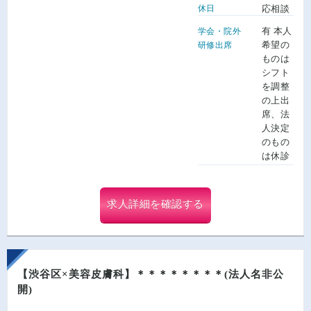
休日
応相談
有 本人
学会・院外
希望の
研修出席
ものは
シフト
を調整
の上出
席、法
人決定
のもの
は休診
求人詳細を確認する
【渋谷区×美容皮膚科】＊＊＊＊＊＊＊＊(法人名非公
開)