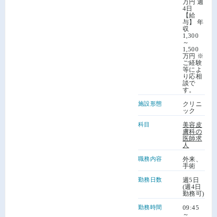
万円 週
4日
【給
与】 年
収
1,300
～
1,500
万円 ※
ご経験
等によ
り応相
談で
す。
施設形態
クリニ
ック
科目
美容皮
膚科の
医師求
人
職務内容
外来、
手術
勤務日数
週5日
(週4日
勤務可)
勤務時間
09:45
～