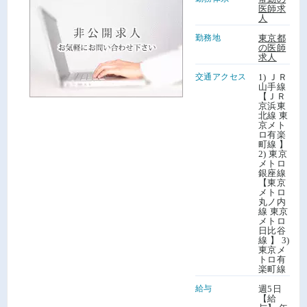
医師求
人
勤務地
東京都
の医師
求人
交通アクセス
1) ＪＲ
山手線
【ＪＲ
京浜東
北線 東
京メト
ロ有楽
町線 】
2) 東京
メトロ
銀座線
【東京
メトロ
丸ノ内
線 東京
メトロ
日比谷
線 】 3)
東京メ
トロ有
楽町線
給与
週5日
【給