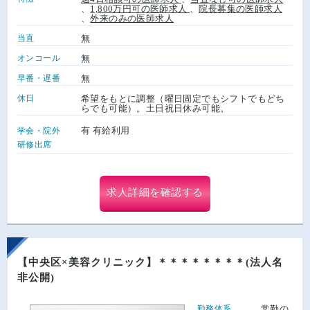
、
1,800万円可の医師求人
、
院長募集の医師求人
、
外来のみの医師求人
当直
無
オンコール
無
早番・遅番
無
休日
希望をもとに調整（曜日固定でもシフトでもどち
らでも可能）。土日祝日休み可能。
有 有給利用
学会・院外
研修出席
求人詳細を確認する
【中央区×美容クリニック】＊＊＊＊＊＊＊＊(法人名
非公開)
勤務体系
常勤の