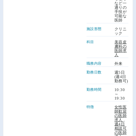
など一
通りの
手技が
可能な
医師
施設形態
クリニ
ック
科目
美容皮
膚科の
医師求
人
職務内容
外来
勤務日数
週5日
(週4日
勤務可)
勤務時間
10:30
～
19:30
特徴
女性医
師歓迎
の医師
求人
、
週4日
相談可
の医師