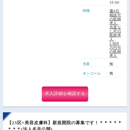
19:00
特徴
週4日
相談可
の医師
求人
、
当直な
し可の
医師求
人
、
1,800
万円可
の医師
求人
当直
無
無
オンコール
求人詳細を確認する
【23区×美容皮膚科】新規開院の募集です！＊＊＊＊＊
＊＊＊(法人名非公開)