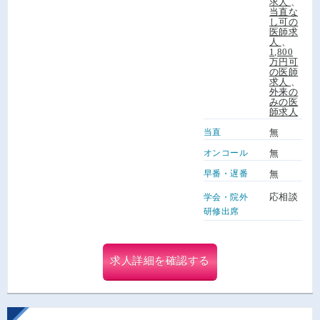
求人
、
当直な
し可の
医師求
人
、
1,800
万円可
の医師
求人
、
外来の
みの医
師求人
当直
無
オンコール
無
早番・遅番
無
応相談
学会・院外
研修出席
求人詳細を確認する