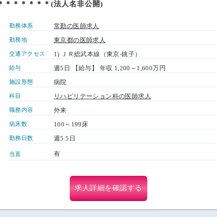
＊＊＊＊＊＊＊(法人名非公開)
勤務体系
常勤の医師求人
勤務地
東京都の医師求人
交通アクセス
1) ＪＲ総武本線（東京-銚子）
給与
週5日 【給与】 年収 1,200～1,600万円
施設形態
病院
科目
リハビリテーション科の医師求人
職務内容
外来
病床数
100～199床
勤務日数
週5.5日
有
当直
求人詳細を確認する