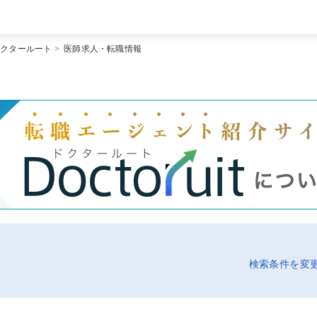
[常勤] エリアから探す
ドクタールート
>
医師求人・転職情報
[常勤] 科目から探す
[常勤] 特徴から探す
[非常勤] エリアから探す
[非常勤] 科目から探す
[非常勤] 特徴から探す
Doctoruit医師転職特集
Doctoruitについて
運営者情報
プライバシーポリシー
検索条件を変更