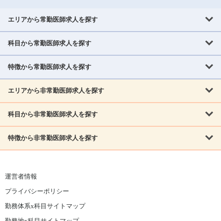
エリアから常勤医師求人を探す
科目から常勤医師求人を探す
北海道・東北
北海道
青森県
岩手県
宮城県
秋田県
山形県
特徴から常勤医師求人を探す
内科系
福島県
内科
消化器科
呼吸器科
循環器科
腎臓内科
神経内科
エリアから非常勤医師求人を探す
救急対応なし
女性医師歓迎
託児所あり
専門医取得可
関東
内分泌・糖尿病・代謝内科
血液内科
老人内科
人工透析科
指定医取得可
症例豊富
週4日相談可
当直なし可
茨城県
栃木県
群馬県
埼玉県
千葉県
東京都
科目から非常勤医師求人を探す
北海道・東北
外科系
1,800万円可
赴任手当あり
学会補助あり
院長募集
神奈川県
山梨県
北海道
青森県
岩手県
宮城県
秋田県
山形県
リウマチ科
外科
消化器外科
呼吸器外科
心臓血管外科
施設長募集
年齢不問
外来のみ
特徴から非常勤医師求人を探す
内科系
北信越
福島県
脳神経外科
乳腺外科
泌尿器科
整形外科
形成外科
内科
消化器科
呼吸器科
循環器科
腎臓内科
神経内科
新潟県
富山県
石川県
福井県
長野県
内分泌外科
救急対応なし
肛門科
女性医師歓迎
美容外科
託児所あり
小児科
専門医取得可
関東
内分泌・糖尿病・代謝内科
血液内科
老人内科
人工透析科
運営者情報
指定医取得可
症例豊富
週4日相談可
当直なし可
東海
茨城県
栃木県
群馬県
埼玉県
千葉県
東京都
その他
プライバシーポリシー
外科系
1,800万円可
赴任手当あり
学会補助あり
院長募集
神奈川県
山梨県
岐阜県
静岡県
愛知県
三重県
眼科
皮膚科
耳鼻咽喉科
精神科
心療内科
放射線科
勤務体系x科目サイトマップ
リウマチ科
外科
消化器外科
呼吸器外科
心臓血管外科
施設長募集
年齢不問
外来のみ
小児科
産科
婦人科
麻酔科
救命救急
北信越
近畿
勤務地x科目サイトマップ