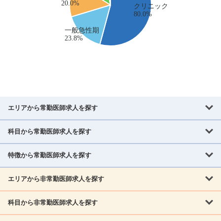
エリアから常勤医師求人を探す
科目から常勤医師求人を探す
北海道・東北
北海道
青森県
岩手県
宮城県
秋田県
山形県
特徴から常勤医師求人を探す
内科系
福島県
内科
消化器科
呼吸器科
循環器科
腎臓内科
神経内科
エリアから非常勤医師求人を探す
救急対応なし
女性医師歓迎
託児所あり
専門医取得可
関東
内分泌・糖尿病・代謝内科
血液内科
老人内科
人工透析科
指定医取得可
症例豊富
週4日相談可
当直なし可
茨城県
栃木県
群馬県
埼玉県
千葉県
東京都
科目から非常勤医師求人を探す
北海道・東北
外科系
1,800万円可
赴任手当あり
学会補助あり
院長募集
神奈川県
山梨県