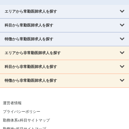
エリアから常勤医師求人を探す
科目から常勤医師求人を探す
北海道・東北
北海道
青森県
岩手県
宮城県
秋田県
山形県
特徴から常勤医師求人を探す
内科系
福島県
内科
消化器科
呼吸器科
循環器科
腎臓内科
神経内科
エリアから非常勤医師求人を探す
救急対応なし
女性医師歓迎
託児所あり
専門医取得可
関東
内分泌・糖尿病・代謝内科
血液内科
老人内科
人工透析科
指定医取得可
症例豊富
週4日相談可
当直なし可
茨城県
栃木県
群馬県
埼玉県
千葉県
東京都
科目から非常勤医師求人を探す
北海道・東北
外科系
1,800万円可
赴任手当あり
学会補助あり
院長募集
神奈川県
山梨県
北海道
青森県
岩手県
宮城県
秋田県
山形県
リウマチ科
外科
消化器外科
呼吸器外科
心臓血管外科
施設長募集
年齢不問
外来のみ
特徴から非常勤医師求人を探す
内科系
北信越
福島県
脳神経外科
乳腺外科
泌尿器科
整形外科
形成外科
内科
消化器科
呼吸器科
循環器科
腎臓内科
神経内科
新潟県
富山県
石川県
福井県
長野県
内分泌外科
救急対応なし
肛門科
女性医師歓迎
美容外科
託児所あり
小児科
専門医取得可
関東
内分泌・糖尿病・代謝内科
血液内科
老人内科
人工透析科
運営者情報
指定医取得可
症例豊富
週4日相談可
当直なし可
東海
茨城県
栃木県
群馬県
埼玉県
千葉県
東京都
その他
プライバシーポリシー
外科系
1,800万円可
赴任手当あり
学会補助あり
院長募集
神奈川県
山梨県
岐阜県
静岡県
愛知県
三重県
眼科
皮膚科
耳鼻咽喉科
精神科
心療内科
放射線科
勤務体系x科目サイトマップ
リウマチ科
外科
消化器外科
呼吸器外科
心臓血管外科
施設長募集
年齢不問
外来のみ
小児科
産科
婦人科
麻酔科
救命救急
北信越
近畿
勤務地x科目サイトマップ