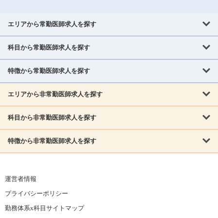
エリアから常勤医師求人を探す
科目から常勤医師求人を探す
北海道・東北
北海道
青森県
岩手県
宮城県
秋田県
山形県
特徴から常勤医師求人を探す
内科系
福島県
内科
消化器科
呼吸器科
循環器科
腎臓内科
神経内科
エリアから非常勤医師求人を探す
救急対応なし
女性医師歓迎
託児所あり
専門医取得可
関東
内分泌・糖尿病・代謝内科
血液内科
老人内科
人工透析科
指定医取得可
症例豊富
週4日相談可
当直なし可
茨城県
栃木県
群馬県
埼玉県
千葉県
東京都
科目から非常勤医師求人を探す
北海道・東北
外科系
1,800万円可
赴任手当あり
学会補助あり
院長募集
神奈川県
山梨県
北海道
青森県
岩手県
宮城県
秋田県
山形県
リウマチ科
外科
消化器外科
呼吸器外科
心臓血管外科
施設長募集
年齢不問
外来のみ
特徴から非常勤医師求人を探す
内科系
北信越
福島県
脳神経外科
乳腺外科
泌尿器科
整形外科
形成外科
内科
消化器科
呼吸器科
循環器科
腎臓内科
神経内科
新潟県
富山県
石川県
福井県
長野県
内分泌外科
救急対応なし
肛門科
女性医師歓迎
美容外科
託児所あり
小児科
専門医取得可
関東
内分泌・糖尿病・代謝内科
血液内科
老人内科
人工透析科
運営者情報
指定医取得可
症例豊富
週4日相談可
当直なし可
東海
茨城県
栃木県
群馬県
埼玉県
千葉県
東京都
その他
プライバシーポリシー
外科系
1,800万円可
赴任手当あり
学会補助あり
院長募集
神奈川県
山梨県
岐阜県
静岡県
愛知県
三重県
眼科
皮膚科
耳鼻咽喉科
精神科
心療内科
放射線科
勤務体系x科目サイトマップ
リウマチ科
外科
消化器外科
呼吸器外科
心臓血管外科
施設長募集
年齢不問
外来のみ
小児科
産科
婦人科
麻酔科
救命救急