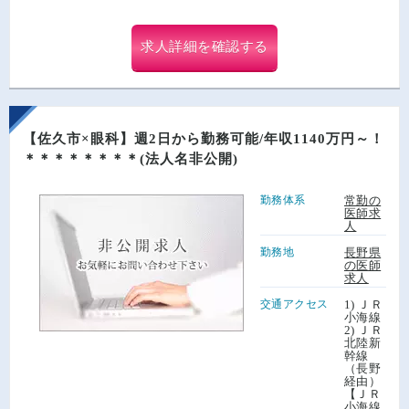
求人詳細を確認する
【佐久市×眼科】週2日から勤務可能/年収1140万円～！
＊＊＊＊＊＊＊＊(法人名非公開)
勤務体系
常勤の
医師求
人
勤務地
長野県
の医師
求人
交通アクセス
1) ＪＲ
小海線
2) ＪＲ
北陸新
幹線
（長野
経由）
【ＪＲ
小海線