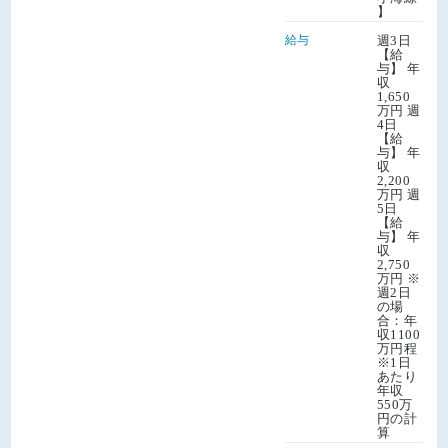
】
給与
週3日
【給
与】 年
収
1,650
万円 週
4日
【給
与】 年
収
2,200
万円 週
5日
【給
与】 年
収
2,750
万円 ※
週2日
の場
合：年
収1100
万円程
※1日
あたり
年収
550万
円の計
算