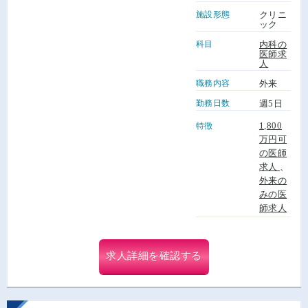
施設形態
クリニ
ック
科目
内科の
医師求
人
職務内容
外来
勤務日数
週5日
1,800
特徴
万円可
の医師
求人
、
外来の
みの医
師求人
求人詳細を確認する