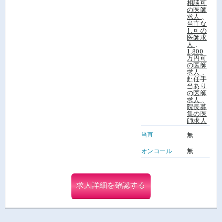
相談可
の医師
求人
、
当直な
し可の
医師求
人
、
1,800
万円可
の医師
求人
、
赴任手
当あり
の医師
求人
、
院長募
集の医
師求人
当直
無
無
オンコール
求人詳細を確認する