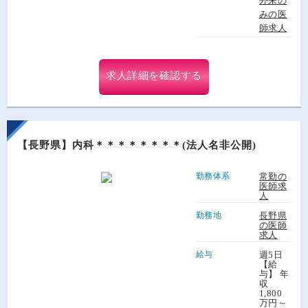
外来の
みの医
師求人
求人詳細を確認する
【長野県】内科＊＊＊＊＊＊＊＊(法人名非公開)
勤務体系
常勤の
医師求
人
勤務地
長野県
の医師
求人
給与
週5日
【給
与】 年
収
1,800
万円～