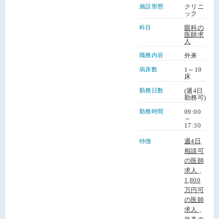
施設形態
クリニ
ック
科目
眼科の
医師求
人
職務内容
外来
病床数
1～19
床
勤務日数
(週4日
勤務可)
勤務時間
09:00
～
17:30
週4日
特徴
相談可
の医師
求人
、
1,800
万円可
の医師
求人
、