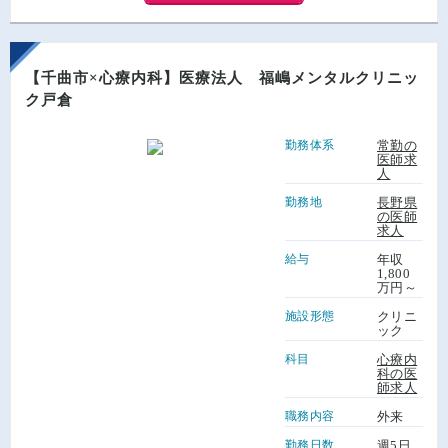
【千曲市×心療内科】医療法人 福嶋メンタルクリニッ
ク戸倉
勤務体系
常勤の
医師求
人
勤務地
長野県
の医師
求人
給与
年収
1,800
万円～
施設形態
クリニ
ック
科目
心療内
科の医
師求人
職務内容
外来
勤務日数
週5日