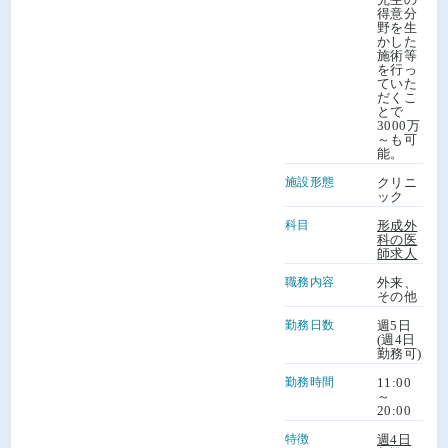
得意分
野を生
かした
施術等
を行っ
ていた
だくこ
とで
3000万
～も可
能。
施設形態
クリニ
ック
科目
形成外
科の医
師求人
職務内容
外来、
その他
勤務日数
週5日
(週4日
勤務可)
勤務時間
11:00
～
20:00
特徴
週4日