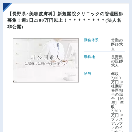
【長野県×美容皮膚科】新規開院クリニックの管理医師
募集！週5日2500万円以上！＊＊＊＊＊＊＊＊(法人名
非公開)
勤務体系
常勤の
医師求
人
勤務地
長野県
の医師
求人
給与
年収
2,000
万円 ※
後期研
修医相
当の場
合 【給
与】 年
収
2,500
万円 ※
プラス
アルフ
ァのイ
ンセン