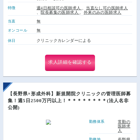
特徴
週4日相談可の医師求人
、
当直なし可の医師求人
、
院長募集の医師求人
、
外来のみの医師求人
当直
無
オンコール
無
クリニックカレンダーによる
休日
求人詳細を確認する
【長野県×形成外科】新規開院クリニックの管理医師募
集！週5日2500万円以上！＊＊＊＊＊＊＊＊(法人名非
公開)
勤務体系
常勤の
医師求
人
勤務地
長野県