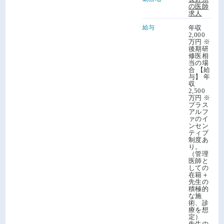
の医師
求人
給与
年収
2,000
万円 ※
後期研
修医相
当の場
合 【給
与】 年
収
2,500
万円 ※
プラス
アルフ
ァのイ
ンセン
ティブ
制度あ
り。
（管理
医師と
しての
在籍＋
先生の
積極的
な施
術、診
療を想
定）
先生の