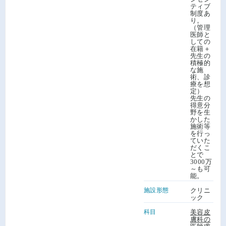
ティブ
制度あ
り。
（管理
医師と
しての
在籍＋
先生の
積極的
な施
術、診
療を想
定）
先生の
得意分
野を生
かした
施術等
を行っ
ていた
だくこ
とで
3000万
～も可
能。
施設形態
クリニ
ック
科目
美容皮
膚科の