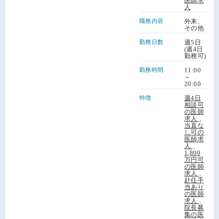
医師求
人
職務内容
外来、
その他
勤務日数
週5日
(週4日
勤務可)
勤務時間
11:00
～
20:00
特徴
週4日
相談可
の医師
求人
、
当直な
し可の
医師求
人
、
1,800
万円可
の医師
求人
、
赴任手
当あり
の医師
求人
、
院長募
集の医