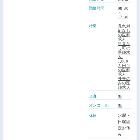
勤務時間
08:30
～
17:30
特徴
救急対
応なし
の医師
求人
、
当直な
し可の
医師求
人
、
1,800
万円可
の医師
求人
、
外来の
みの医
師求人
当直
無
オンコール
無
水曜・
休日
日曜固
定お休
み