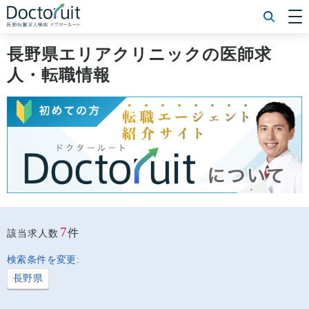
[常勤] エリアから探す
[常勤] 科目から探す
長野県エリアクリニックの医師求
[常勤] 特徴から探す
人・転職情報
[非常勤] エリアから探す
[非常勤] 科目から探す
[非常勤] 特徴から探す
Doctoruit医師転職特集
Doctoruitについて
運営者情報
プライバシーポリシー
7
件
該当求人数
検索条件を変更:
長野県