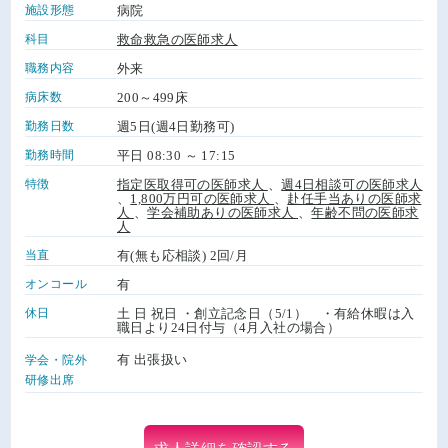
施設形態
病院
科目
救命救急の医師求人
職務内容
外来
病床数
200～499床
勤務日数
週5日(週4日勤務可)
勤務時間
平日 08:30 ～ 17:15
特徴
指定医取得可の医師求人
、
週4日相談可の医師求人
、
1,800万円可の医師求人
、
赴任手当ありの医師求
人
、
学会補助ありの医師求人
、
年齢不問の医師求
人
当直
有(無も応相談) 2回/月
オンコール
有
休日
土 日 祝日 ・創立記念日（5/1） ・有給休暇は入
職日より24日付与（4月入社の場合）
有 出張扱い
学会・院外
研修出席