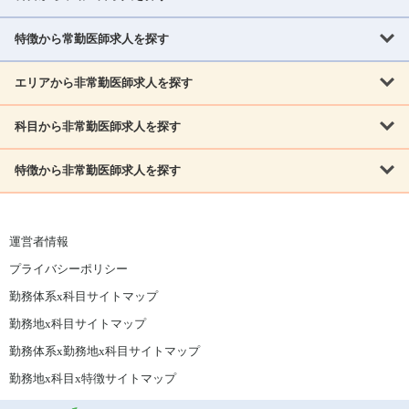
北海道・東北
北海道
青森県
岩手県
宮城県
秋田県
山形県
特徴から常勤医師求人を探す
内科系
福島県
内科
消化器科
呼吸器科
循環器科
腎臓内科
神経内科
エリアから非常勤医師求人を探す
救急対応なし
女性医師歓迎
託児所あり
専門医取得可
関東
内分泌・糖尿病・代謝内科
血液内科
老人内科
人工透析科
指定医取得可
症例豊富
週4日相談可
当直なし可
茨城県
栃木県
群馬県
埼玉県
千葉県
東京都
科目から非常勤医師求人を探す
北海道・東北
外科系
1,800万円可
赴任手当あり
学会補助あり
院長募集
神奈川県
山梨県
北海道
青森県
岩手県
宮城県
秋田県
山形県
リウマチ科
外科
消化器外科
呼吸器外科
心臓血管外科
施設長募集
年齢不問
外来のみ
特徴から非常勤医師求人を探す
内科系
北信越
福島県
脳神経外科
乳腺外科
泌尿器科
整形外科
形成外科
内科
消化器科
呼吸器科
循環器科
腎臓内科
神経内科
新潟県
富山県
石川県
福井県
長野県
内分泌外科
救急対応なし
肛門科
女性医師歓迎
美容外科
託児所あり
小児科
専門医取得可
関東
内分泌・糖尿病・代謝内科
血液内科
老人内科
人工透析科
運営者情報
指定医取得可
症例豊富
週4日相談可
当直なし可
東海
茨城県
栃木県
群馬県
埼玉県
千葉県
東京都
その他
プライバシーポリシー
外科系
1,800万円可
赴任手当あり
学会補助あり
院長募集
神奈川県
山梨県
岐阜県
静岡県
愛知県
三重県
眼科
皮膚科
耳鼻咽喉科
精神科
心療内科
放射線科
勤務体系x科目サイトマップ
リウマチ科
外科
消化器外科
呼吸器外科
心臓血管外科
施設長募集
年齢不問
外来のみ
小児科
産科
婦人科
麻酔科
救命救急
北信越
近畿
勤務地x科目サイトマップ
脳神経外科
乳腺外科
泌尿器科
整形外科
形成外科
ペインクリニック
緩和ケア
美容皮膚科
病理科
在宅診療
新潟県
富山県
石川県
福井県
長野県
勤務体系x勤務地x科目サイトマップ
滋賀県
京都府
大阪府
兵庫県
奈良県
和歌山県
内分泌外科
肛門科
美容外科
小児科
健診・人間ドック
リハビリテーション科
その他
勤務地x科目x特徴サイトマップ
東海
中国
その他