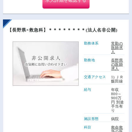
求人詳細を確認する
【長野県×救急科】＊＊＊＊＊＊＊＊(法人名非公開)
勤務体系
常勤の
医師求
人
勤務地
長野県
の医師
求人
交通アクセス
1) ＪＲ
飯田線
給与
年収
800～
900万
円 別途
手当有
り
施設形態
病院
科目
救命救
急の医