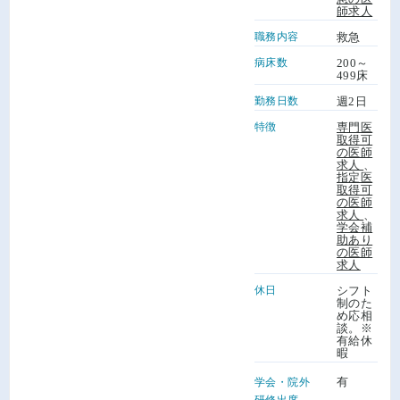
師求人
職務内容
救急
病床数
200～
499床
勤務日数
週2日
特徴
専門医
取得可
の医師
求人
、
指定医
取得可
の医師
求人
、
学会補
助あり
の医師
求人
休日
シフト
制のた
め応相
談。※
有給休
暇
有
学会・院外
研修出席