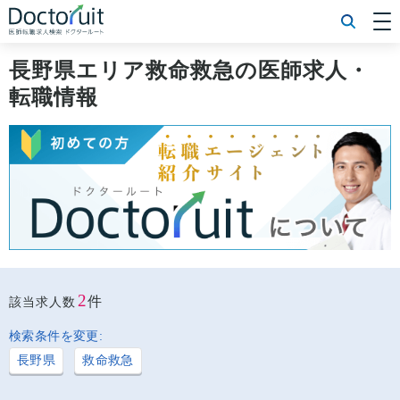
[常勤] エリアから探す
[常勤] 科目から探す
長野県エリア救命救急の医師求人・
[常勤] 特徴から探す
転職情報
[非常勤] エリアから探す
[非常勤] 科目から探す
[非常勤] 特徴から探す
Doctoruit医師転職特集
Doctoruitについて
運営者情報
プライバシーポリシー
2
件
該当求人数
検索条件を変更:
長野県
救命救急