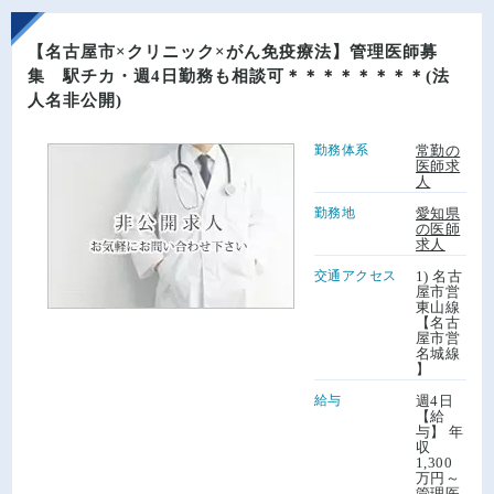
【名古屋市×クリニック×がん免疫療法】管理医師募
集 駅チカ・週4日勤務も相談可＊＊＊＊＊＊＊＊(法
人名非公開)
勤務体系
常勤の
医師求
人
勤務地
愛知県
の医師
求人
交通アクセス
1) 名古
屋市営
東山線
【名古
屋市営
名城線
】
給与
週4日
【給
与】 年
収
1,300
万円～
管理医