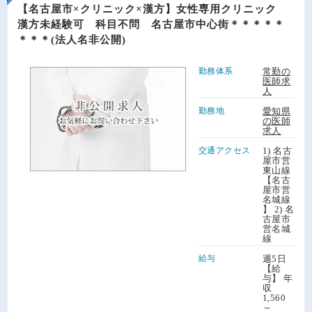
【名古屋市×クリニック×漢方】女性専用クリニック
漢方未経験可 科目不問 名古屋市中心街＊＊＊＊＊
＊＊＊(法人名非公開)
勤務体系
常勤の
医師求
人
勤務地
愛知県
の医師
求人
交通アクセス
1) 名古
屋市営
東山線
【名古
屋市営
名城線
】 2) 名
古屋市
営名城
線
給与
週5日
【給
与】 年
収
1,560
～