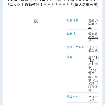
リニック！通勤便利！＊＊＊＊＊＊＊＊(法人名非公開)
勤務体系
常勤の
医師求
人
勤務地
愛知県
の医師
求人
交通アクセス
1) ＪＲ
飯田線
給与
週5.5日
【給
与】 年
収
1,500
万円～
総支給
額 ※応
相談 ※
院長候
補
施設形態
クリニ
ック