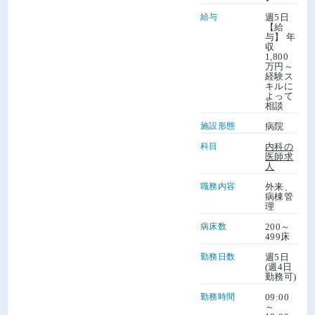
給与
週5日
【給
与】 年
収
1,800
万円～
経験ス
キルに
よって
相談
施設形態
病院
科目
内科の
医師求
人
職務内容
外来、
病棟管
理
病床数
200～
499床
勤務日数
週5日
(週4日
勤務可)
勤務時間
09:00
～