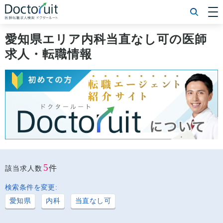
[常勤] エリアから探す
[常勤] 科目から探す
愛知県エリア内科当直なし可の医師
[常勤] 特徴から探す
求人・転職情報
[非常勤] エリアから探す
[非常勤] 科目から探す
[非常勤] 特徴から探す
Doctoruit医師転職特集
Doctoruitについて
運営者情報
プライバシーポリシー
5
件
該当求人数
検索条件を変更:
愛知県
内科
当直なし可