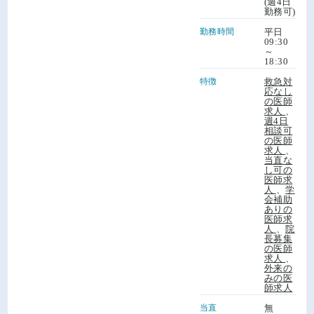
(週4日
勤務可)
勤務時間
平日
09:30
～
18:30
特徴
救急対
応なし
の医師
求人
、
週4日
相談可
の医師
求人
、
当直な
し可の
医師求
人
、
学
会補助
ありの
医師求
人
、
院
長募集
の医師
求人
、
外来の
みの医
師求人
当直
無