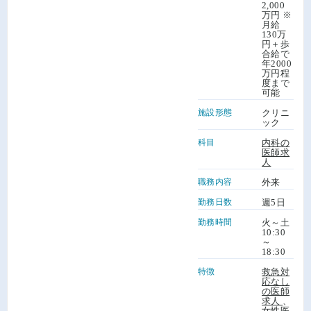
2,000
万円 ※
月給
130万
円＋歩
合給で
年2000
万円程
度まで
可能
施設形態
クリニ
ック
科目
内科の
医師求
人
職務内容
外来
勤務日数
週5日
勤務時間
火～土
10:30
～
18:30
特徴
救急対
応なし
の医師
求人
、
女性医