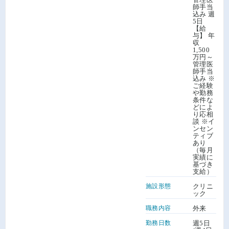
師手当
込み 週
5日
【給
与】 年
収
1,500
万円～
管理医
師手当
込み ※
ご経験
や勤務
条件な
どによ
り応相
談 ※イ
ンセン
ティブ
あり
（毎月
実績に
基づき
支給）
施設形態
クリニ
ック
職務内容
外来
勤務日数
週5日