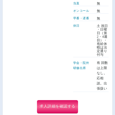
当直
無
オンコール
無
早番・遅番
無
休日
土 祝日
・日曜
日（第
2・4週
目）・
有給休
暇は法
定通り
付与
有 回数
学会・院外
は上限
研修出席
なし。
応相
談。出
張扱い
求人詳細を確認する