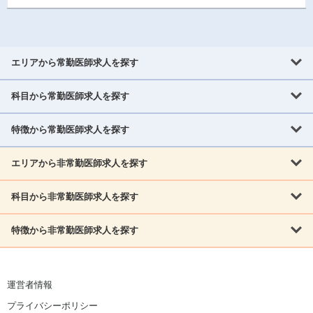
エリアから常勤医師求人を探す
科目から常勤医師求人を探す
北海道・東北
北海道
青森県
岩手県
宮城県
秋田県
山形県
特徴から常勤医師求人を探す
内科系
福島県
内科
消化器科
呼吸器科
循環器科
腎臓内科
神経内科
エリアから非常勤医師求人を探す
救急対応なし
女性医師歓迎
託児所あり
専門医取得可
関東
内分泌・糖尿病・代謝内科
血液内科
老人内科
人工透析科
指定医取得可
症例豊富
週4日相談可
当直なし可
茨城県
栃木県
群馬県
埼玉県
千葉県
東京都
科目から非常勤医師求人を探す
北海道・東北
外科系
1,800万円可
赴任手当あり
学会補助あり
院長募集
神奈川県
山梨県
北海道
青森県
岩手県
宮城県
秋田県
山形県
リウマチ科
外科
消化器外科
呼吸器外科
心臓血管外科
施設長募集
年齢不問
外来のみ
特徴から非常勤医師求人を探す
内科系
北信越
福島県
脳神経外科
乳腺外科
泌尿器科
整形外科
形成外科
内科
消化器科
呼吸器科
循環器科
腎臓内科
神経内科
新潟県
富山県
石川県
福井県
長野県
内分泌外科
救急対応なし
肛門科
女性医師歓迎
美容外科
託児所あり
小児科
専門医取得可
関東
内分泌・糖尿病・代謝内科
血液内科
老人内科
人工透析科
運営者情報
指定医取得可
症例豊富
週4日相談可
当直なし可
東海
茨城県
栃木県
群馬県
埼玉県
千葉県
東京都
その他
プライバシーポリシー
外科系
1,800万円可
赴任手当あり
学会補助あり
院長募集