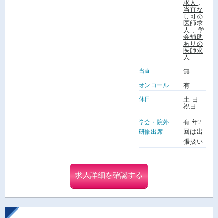
求人
、
当直な
し可の
医師求
人
、
学
会補助
ありの
医師求
人
当直
無
オンコール
有
休日
土 日
祝日
有 年2
学会・院外
回は出
研修出席
張扱い
求人詳細を確認する