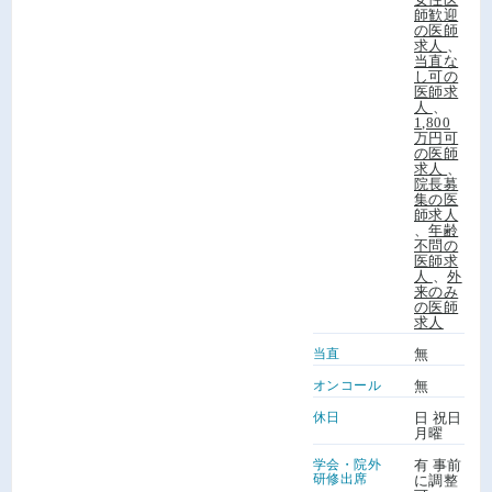
師歓迎
の医師
求人
、
当直な
し可の
医師求
人
、
1,800
万円可
の医師
求人
、
院長募
集の医
師求人
、
年齢
不問の
医師求
人
、
外
来のみ
の医師
求人
当直
無
オンコール
無
休日
日 祝日
月曜
学会・院外
有 事前
研修出席
に調整