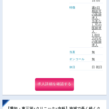
18:00
特徴
週4日
相談可
の医師
求人
、
当直な
し可の
医師求
人
、
1,800
万円可
の医師
求人
当直
無
オンコール
無
日 祝日
休日
求人詳細を確認する
【愛知・東三河×クリニック×内科】地域で長く続くク