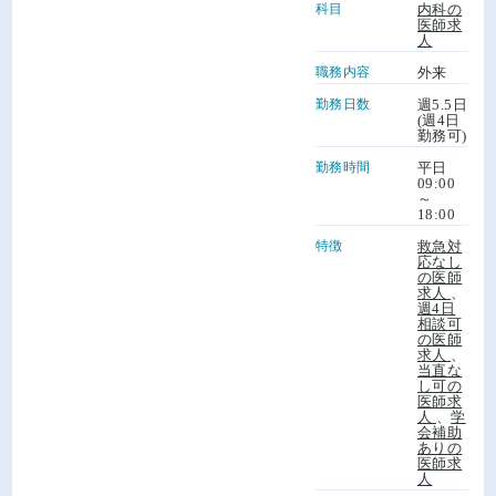
科目
内科の
医師求
人
職務内容
外来
勤務日数
週5.5日
(週4日
勤務可)
勤務時間
平日
09:00
～
18:00
特徴
救急対
応なし
の医師
求人
、
週4日
相談可
の医師
求人
、
当直な
し可の
医師求
人
、
学
会補助
ありの
医師求
人