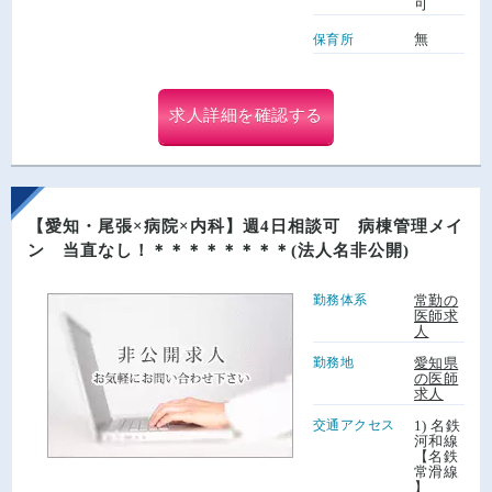
可
無
保育所
求人詳細を確認する
【愛知・尾張×病院×内科】週4日相談可 病棟管理メイ
ン 当直なし！＊＊＊＊＊＊＊＊(法人名非公開)
勤務体系
常勤の
医師求
人
勤務地
愛知県
の医師
求人
交通アクセス
1) 名鉄
河和線
【名鉄
常滑線
】