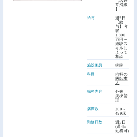
【名鉄
常滑線
】
給与
週5日
【給
与】 年
収
1,800
万円～
経験ス
キルに
よって
相談
施設形態
病院
科目
内科の
医師求
人
職務内容
外来、
病棟管
理
病床数
200～
499床
勤務日数
週5日
(週4日
勤務可)