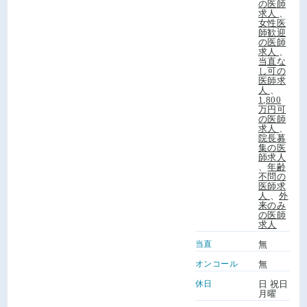
の医師
求人
、
女性医
師歓迎
の医師
求人
、
当直な
し可の
医師求
人
、
1,800
万円可
の医師
求人
、
院長募
集の医
師求人
、
年齢
不問の
医師求
人
、
外
来のみ
の医師
求人
当直
無
オンコール
無
休日
日 祝日
月曜