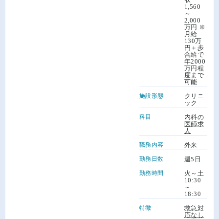
1,560
～
2,000
万円 ※
月給
130万
円＋歩
合給で
年2000
万円程
度まで
可能
施設形態
クリニ
ック
科目
内科の
医師求
人
職務内容
外来
勤務日数
週5日
勤務時間
火～土
10:30
～
18:30
特徴
救急対
応なし