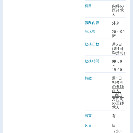
科目
内科の
医師求
人
職務内容
外来
病床数
20～99
床
勤務日数
週5日
(週4日
勤務可)
勤務時間
09:00
～
19:00
特徴
週4日
相談可
の医師
求人
、
1,800
万円可
の医師
求人
当直
有
日
休日
（水）