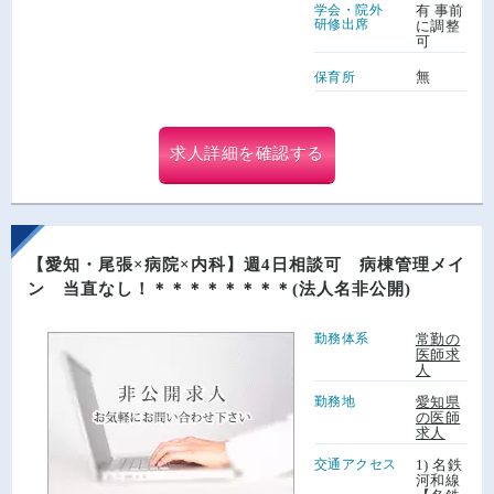
学会・院外
有 事前
研修出席
に調整
可
無
保育所
求人詳細を確認する
【愛知・尾張×病院×内科】週4日相談可 病棟管理メイ
ン 当直なし！＊＊＊＊＊＊＊＊(法人名非公開)
勤務体系
常勤の
医師求
人
勤務地
愛知県
の医師
求人
交通アクセス
1) 名鉄
河和線