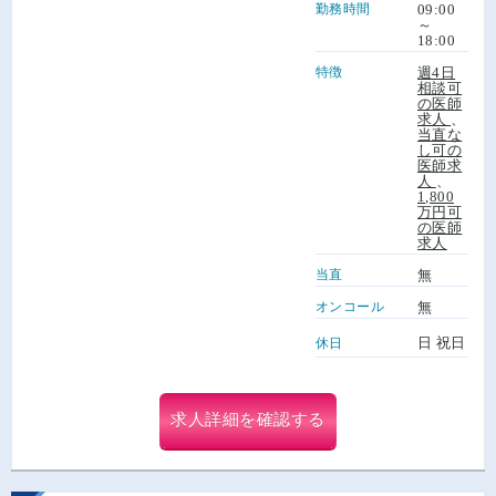
勤務時間
09:00
～
18:00
特徴
週4日
相談可
の医師
求人
、
当直な
し可の
医師求
人
、
1,800
万円可
の医師
求人
当直
無
オンコール
無
日 祝日
休日
求人詳細を確認する