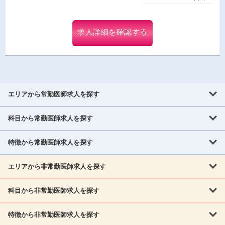
求人詳細を確認する
エリアから常勤医師求人を探す
科目から常勤医師求人を探す
北海道・東北
北海道
青森県
岩手県
宮城県
秋田県
山形県
特徴から常勤医師求人を探す
内科系
福島県
内科
消化器科
呼吸器科
循環器科
腎臓内科
神経内科
エリアから非常勤医師求人を探す
救急対応なし
女性医師歓迎
託児所あり
専門医取得可
関東
内分泌・糖尿病・代謝内科
血液内科
老人内科
人工透析科
指定医取得可
症例豊富
週4日相談可
当直なし可
茨城県
栃木県
群馬県
埼玉県
千葉県
東京都
科目から非常勤医師求人を探す
北海道・東北
外科系
1,800万円可
赴任手当あり
学会補助あり
院長募集
神奈川県
山梨県
北海道
青森県
岩手県
宮城県
秋田県
山形県
リウマチ科
外科
消化器外科
呼吸器外科
心臓血管外科
施設長募集
年齢不問
外来のみ
特徴から非常勤医師求人を探す
内科系
福島県