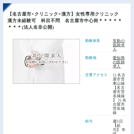
【名古屋市×クリニック×漢方】女性専用クリニック
漢方未経験可 科目不問 名古屋市中心街＊＊＊＊＊
＊＊＊(法人名非公開)
勤務体系
常勤の
医師求
人
勤務地
愛知県
の医師
求人
交通アクセス
1) 名古
屋市営
東山線
【名古
屋市営
名城線
】 2) 名
古屋市
営名城
線
給与
週5日
【給
与】 年
収