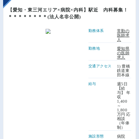
【愛知・東三河エリア×病院×内科】駅近 内科募集！
＊＊＊＊＊＊＊＊(法人名非公開)
勤務体系
常勤の
医師求
人
勤務地
愛知県
の医師
求人
交通アクセス
1) 豊橋
鉄道東
田本線
給与
週5日
【給
与】 年
収
1,400
～
1,800
万円 応
相談
（年俸
制）
施設形態
病院