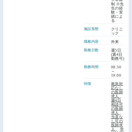
制 ※先
生の経
験・実
績によ
る
施設形態
クリニ
ック
職務内容
外来
勤務日数
週5日
(週4日
勤務可)
勤務時間
08:30
～
19:00
特徴
救急対
応なし
の医師
求人
、
週4日
相談可
の医師
求人
、
当直な
し可の
医師求
人
、
学