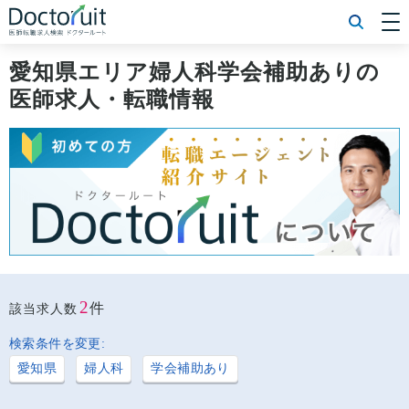
[常勤] エリアから探す
[常勤] 科目から探す
愛知県エリア婦人科学会補助ありの
[常勤] 特徴から探す
医師求人・転職情報
[非常勤] エリアから探す
[非常勤] 科目から探す
[非常勤] 特徴から探す
Doctoruit医師転職特集
Doctoruitについて
運営者情報
プライバシーポリシー
2
件
該当求人数
検索条件を変更:
愛知県
婦人科
学会補助あり