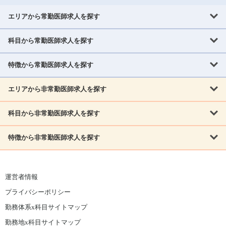
エリアから常勤医師求人を探す
科目から常勤医師求人を探す
北海道・東北
北海道
青森県
岩手県
宮城県
秋田県
山形県
特徴から常勤医師求人を探す
内科系
福島県
内科
消化器科
呼吸器科
循環器科
腎臓内科
神経内科
エリアから非常勤医師求人を探す
救急対応なし
女性医師歓迎
託児所あり
専門医取得可
関東
内分泌・糖尿病・代謝内科
血液内科
老人内科
人工透析科
指定医取得可
症例豊富
週4日相談可
当直なし可
茨城県
栃木県
群馬県
埼玉県
千葉県
東京都
科目から非常勤医師求人を探す
北海道・東北
外科系
1,800万円可
赴任手当あり
学会補助あり
院長募集
神奈川県
山梨県
北海道
青森県
岩手県
宮城県
秋田県
山形県
リウマチ科
外科
消化器外科
呼吸器外科
心臓血管外科
施設長募集
年齢不問
外来のみ
特徴から非常勤医師求人を探す
内科系
北信越
福島県
脳神経外科
乳腺外科
泌尿器科
整形外科
形成外科
内科
消化器科
呼吸器科
循環器科
腎臓内科
神経内科
新潟県
富山県
石川県
福井県
長野県
内分泌外科
救急対応なし
肛門科
女性医師歓迎
美容外科
託児所あり
小児科
専門医取得可
関東
内分泌・糖尿病・代謝内科
血液内科
老人内科
人工透析科
運営者情報
指定医取得可
症例豊富
週4日相談可
当直なし可
東海
茨城県
栃木県
群馬県
埼玉県
千葉県
東京都
その他
プライバシーポリシー
外科系
1,800万円可
赴任手当あり
学会補助あり
院長募集
神奈川県
山梨県
岐阜県
静岡県
愛知県
三重県
眼科
皮膚科
耳鼻咽喉科
精神科
心療内科
放射線科
勤務体系x科目サイトマップ
リウマチ科
外科
消化器外科
呼吸器外科
心臓血管外科
施設長募集
年齢不問
外来のみ
小児科
産科
婦人科
麻酔科
救命救急
北信越
近畿
勤務地x科目サイトマップ
脳神経外科
乳腺外科
泌尿器科
整形外科
形成外科