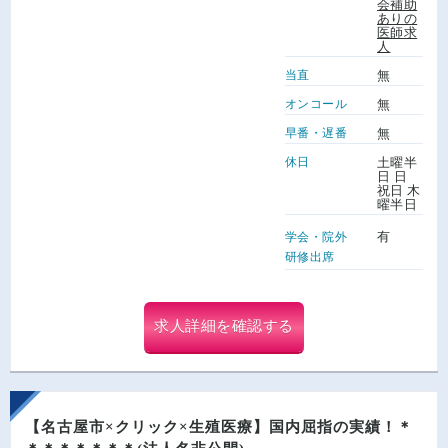
会補助
ありの
医師求
人
当直
無
オンコール
無
早番・遅番
無
休日
土曜半
日 日
祝日 木
曜半日
有
学会・院外
研修出席
求人詳細を確認する
【名古屋市×クリック×生殖医療】国内屈指の実績！＊