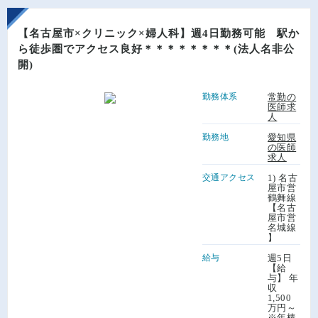
【名古屋市×クリニック×婦人科】週4日勤務可能 駅か
ら徒歩圏でアクセス良好＊＊＊＊＊＊＊＊(法人名非公
開)
勤務体系
常勤の
医師求
人
勤務地
愛知県
の医師
求人
交通アクセス
1) 名古
屋市営
鶴舞線
【名古
屋市営
名城線
】
給与
週5日
【給
与】 年
収
1,500
万円～
※年棒