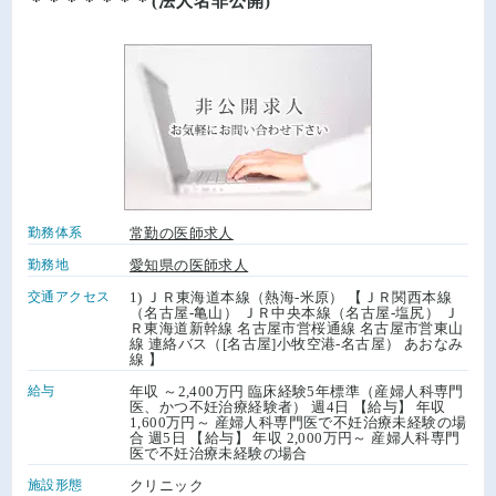
＊＊＊＊＊＊＊(法人名非公開)
勤務体系
常勤の医師求人
勤務地
愛知県の医師求人
交通アクセス
1) ＪＲ東海道本線（熱海-米原） 【ＪＲ関西本線
（名古屋-亀山） ＪＲ中央本線（名古屋-塩尻） Ｊ
Ｒ東海道新幹線 名古屋市営桜通線 名古屋市営東山
線 連絡バス（[名古屋]小牧空港-名古屋） あおなみ
線 】
給与
年収 ～2,400万円 臨床経験5年標準（産婦人科専門
医、かつ不妊治療経験者） 週4日 【給与】 年収
1,600万円～ 産婦人科専門医で不妊治療未経験の場
合 週5日 【給与】 年収 2,000万円～ 産婦人科専門
医で不妊治療未経験の場合
施設形態
クリニック