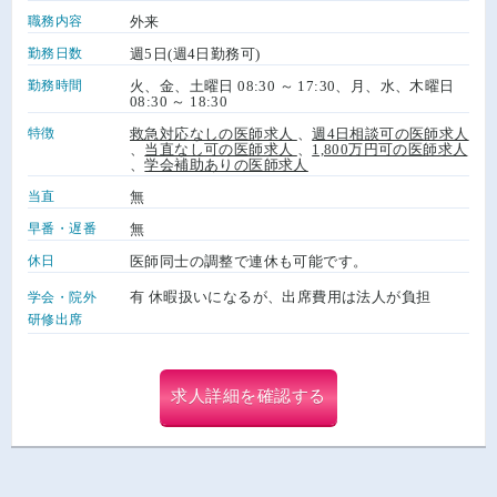
職務内容
外来
勤務日数
週5日(週4日勤務可)
勤務時間
火、金、土曜日 08:30 ～ 17:30、月、水、木曜日
08:30 ～ 18:30
特徴
救急対応なしの医師求人
、
週4日相談可の医師求人
、
当直なし可の医師求人
、
1,800万円可の医師求人
、
学会補助ありの医師求人
当直
無
早番・遅番
無
休日
医師同士の調整で連休も可能です。
有 休暇扱いになるが、出席費用は法人が負担
学会・院外
研修出席
求人詳細を確認する