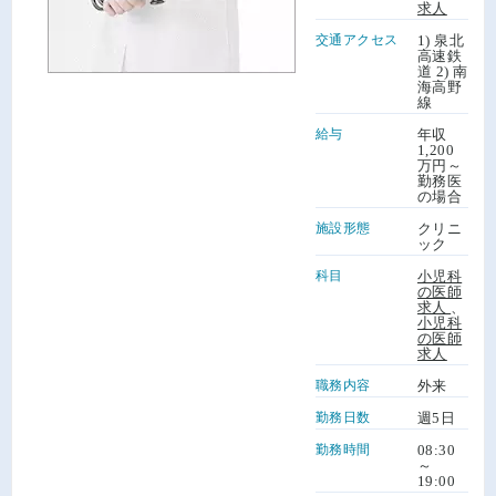
求人
交通アクセス
1) 泉北
高速鉄
道 2) 南
海高野
線
給与
年収
1,200
万円～
勤務医
の場合
施設形態
クリニ
ック
科目
小児科
の医師
求人
、
小児科
の医師
求人
職務内容
外来
勤務日数
週5日
勤務時間
08:30
～
19:00