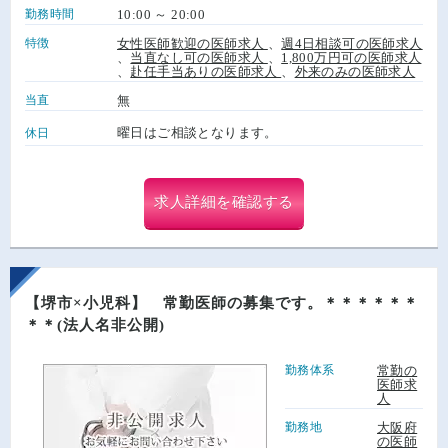
勤務時間
10:00 ～ 20:00
特徴
女性医師歓迎の医師求人
、
週4日相談可の医師求人
、
当直なし可の医師求人
、
1,800万円可の医師求人
、
赴任手当ありの医師求人
、
外来のみの医師求人
当直
無
曜日はご相談となります。
休日
求人詳細を確認する
【堺市×小児科】 常勤医師の募集です。＊＊＊＊＊＊
＊＊(法人名非公開)
勤務体系
常勤の
医師求
人
勤務地
大阪府
の医師