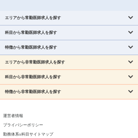
エリアから常勤医師求人を探す
科目から常勤医師求人を探す
北海道・東北
北海道
青森県
岩手県
宮城県
秋田県
山形県
特徴から常勤医師求人を探す
内科系
福島県
内科
消化器科
呼吸器科
循環器科
腎臓内科
神経内科
エリアから非常勤医師求人を探す
救急対応なし
女性医師歓迎
託児所あり
専門医取得可
関東
内分泌・糖尿病・代謝内科
血液内科
老人内科
人工透析科
指定医取得可
症例豊富
週4日相談可
当直なし可
茨城県
栃木県
群馬県
埼玉県
千葉県
東京都
科目から非常勤医師求人を探す
北海道・東北
外科系
1,800万円可
赴任手当あり
学会補助あり
院長募集
神奈川県
山梨県
北海道
青森県
岩手県
宮城県
秋田県
山形県
リウマチ科
外科
消化器外科
呼吸器外科
心臓血管外科
施設長募集
年齢不問
外来のみ
特徴から非常勤医師求人を探す
内科系
北信越
福島県
脳神経外科
乳腺外科
泌尿器科
整形外科
形成外科
内科
消化器科
呼吸器科
循環器科
腎臓内科
神経内科
新潟県
富山県
石川県
福井県
長野県
内分泌外科
救急対応なし
肛門科
女性医師歓迎
美容外科
託児所あり
小児科
専門医取得可
関東
内分泌・糖尿病・代謝内科
血液内科
老人内科
人工透析科
運営者情報
指定医取得可
症例豊富
週4日相談可
当直なし可
東海
茨城県
栃木県
群馬県
埼玉県
千葉県
東京都
その他
プライバシーポリシー
外科系
1,800万円可
赴任手当あり
学会補助あり
院長募集
神奈川県
山梨県
岐阜県
静岡県
愛知県
三重県
眼科
皮膚科
耳鼻咽喉科
精神科
心療内科
放射線科
勤務体系x科目サイトマップ
リウマチ科
外科
消化器外科
呼吸器外科
心臓血管外科
施設長募集
年齢不問
外来のみ