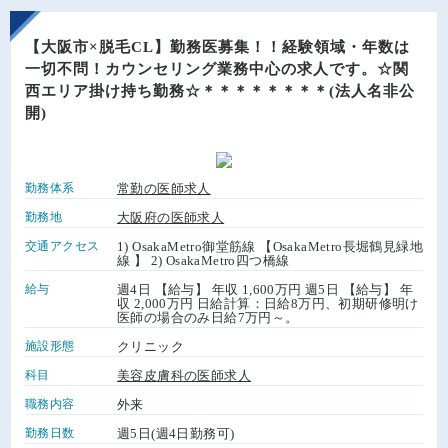
【大阪市×脱毛CL】勤務医募集！！経験領域・年数は
一切不問！カウンセリング業務中心の求人です。☆関
西エリア掛け持ち勤務☆＊＊＊＊＊＊＊＊(法人名非公
開)
勤務体系
常勤の医師求人
勤務地
大阪府の医師求人
交通アクセス
1) OsakaMetro御堂筋線 【OsakaMetro長堀鶴見緑地
線 】 2) OsakaMetro四つ橋線
給与
週4日 【給与】 年収 1,600万円 週5日 【給与】 年
収 2,000万円 日給計算：日給8万円、初期研修明け
医師の場合のみ日給7万円～。
施設形態
クリニック
科目
美容皮膚科の医師求人
職務内容
外来
勤務日数
週5日(週4日勤務可)