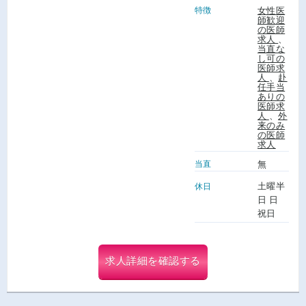
特徴
女性医
師歓迎
の医師
求人
、
当直な
し可の
医師求
人
、
赴
任手当
ありの
医師求
人
、
外
来のみ
の医師
求人
当直
無
土曜半
休日
日 日
祝日
求人詳細を確認する