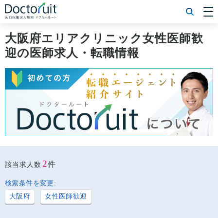
[常勤] エリアから探す
[常勤] 科目から探す
大阪府エリアクリニック女性医師歓
[常勤] 特徴から探す
迎の医師求人・転職情報
[非常勤] エリアから探す
[非常勤] 科目から探す
[非常勤] 特徴から探す
Doctoruit医師転職特集
Doctoruitについて
運営者情報
プライバシーポリシー
2
件
該当求人数
検索条件を変更:
大阪府
女性医師歓迎