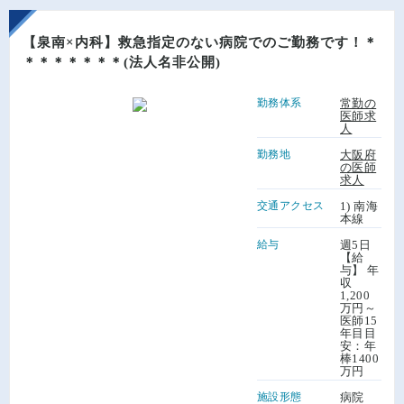
【泉南×内科】救急指定のない病院でのご勤務です！＊
＊＊＊＊＊＊＊(法人名非公開)
勤務体系
常勤の
医師求
人
勤務地
大阪府
の医師
求人
交通アクセス
1) 南海
本線
給与
週5日
【給
与】 年
収
1,200
万円～
医師15
年目目
安：年
棒1400
万円
施設形態
病院