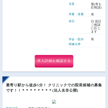
当直
無(有も
応相談)
早番・遅番
有
休日
日 祝日
ご相談
に応じ
ます
有
学会・院外
研修出席
求人詳細を確認する
最寄り駅から徒歩5分！ クリニックでの院長候補の募集
です！！＊＊＊＊＊＊＊＊(法人名非公開)