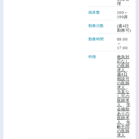
理
病床数
100～
199床
勤務日数
(週4日
勤務可)
勤務時間
09:00
～
17:00
特徴
救急対
応なし
の医師
求人
、
週4日
相談可
の医師
求人
、
当直な
し可の
医師求
人
、
学
会補助
ありの
医師求
人
、
年
齢不問
の医師
求人