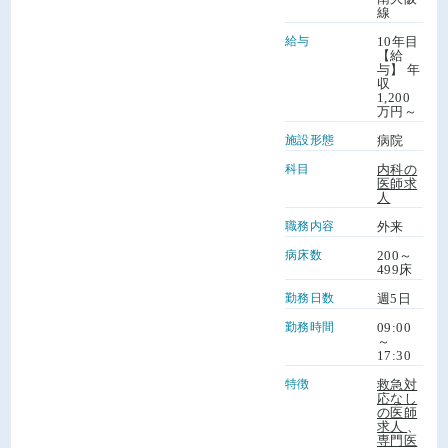
線
給与
10年目
【給
与】 年
収
1,200
万円～
施設形態
病院
科目
内科の
医師求
人
職務内容
外来
病床数
200～
499床
勤務日数
週5日
勤務時間
09:00
～
17:30
特徴
救急対
応なし
の医師
求人
、
専門医