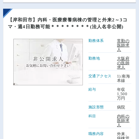
【岸和田市】内科・医療療養病棟の管理と外来2～3コ
マ・週4日勤務可能＊＊＊＊＊＊＊＊(法人名非公開)
勤務体系
常勤の
医師求
人
勤務地
大阪府
の医師
求人
交通アクセス
1) 南海
本線
給与
年収
1,500
万円
施設形態
病院
科目
内科の
医師求
人
職務内容
外来、
病棟管