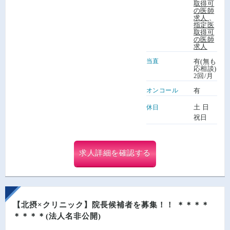
取得可
の医師
求人
、
指定医
取得可
の医師
求人
当直
有(無も
応相談)
2回/月
オンコール
有
土 日
休日
祝日
求人詳細を確認する
【北摂×クリニック】院長候補者を募集！！ ＊＊＊＊
＊＊＊＊(法人名非公開)