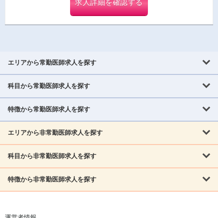
求人詳細を確認する
エリアから常勤医師求人を探す
科目から常勤医師求人を探す
北海道・東北
北海道
青森県
岩手県
宮城県
秋田県
山形県
特徴から常勤医師求人を探す
内科系
福島県
内科
消化器科
呼吸器科
循環器科
腎臓内科
神経内科
エリアから非常勤医師求人を探す
救急対応なし
女性医師歓迎
託児所あり
専門医取得可
関東
内分泌・糖尿病・代謝内科
血液内科
老人内科
人工透析科
指定医取得可
症例豊富
週4日相談可
当直なし可
茨城県
栃木県
群馬県
埼玉県
千葉県
東京都
科目から非常勤医師求人を探す
北海道・東北
外科系
1,800万円可
赴任手当あり
学会補助あり
院長募集
神奈川県
山梨県
北海道
青森県
岩手県
宮城県
秋田県
山形県
リウマチ科
外科
消化器外科
呼吸器外科
心臓血管外科
施設長募集
年齢不問
外来のみ
特徴から非常勤医師求人を探す
内科系
北信越
福島県
脳神経外科
乳腺外科
泌尿器科
整形外科
形成外科
内科
消化器科
呼吸器科
循環器科
腎臓内科
神経内科
新潟県
富山県
石川県
福井県
長野県
内分泌外科
救急対応なし
肛門科
女性医師歓迎
美容外科
託児所あり
小児科
専門医取得可
関東
内分泌・糖尿病・代謝内科
血液内科
老人内科
人工透析科
運営者情報