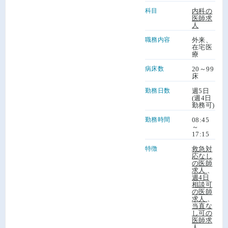
科目
内科の
医師求
人
職務内容
外来、
在宅医
療
病床数
20～99
床
勤務日数
週5日
(週4日
勤務可)
勤務時間
08:45
～
17:15
特徴
救急対
応なし
の医師
求人
、
週4日
相談可
の医師
求人
、
当直な
し可の
医師求
人