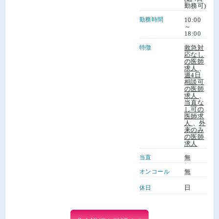
勤務可)
勤務時間
10:00
～
18:00
特徴
救急対
応なし
の医師
求人
、
週4日
相談可
の医師
求人
、
当直な
し可の
医師求
人
、
外
来のみ
の医師
求人
当直
無
オンコール
無
日
休日