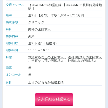
交通アクセス
1) OsakaMetro御堂筋線 【OsakaMetro長堀鶴見緑地
線 】
給与
週5日 【給与】 年収 1,600～1,700万円
施設形態
クリニック
科目
内科の医師求人
職務内容
外来
勤務日数
週5日(週4日勤務可)
勤務時間
10:00 ～ 19:00
特徴
救急対応なしの医師求人
、
週4日相談可の医師求人
、
当直なし可の医師求人
、
外来のみの医師求人
当直
無
オンコール
無
土日のどちらか勤務必須
休日
求人詳細を確認する