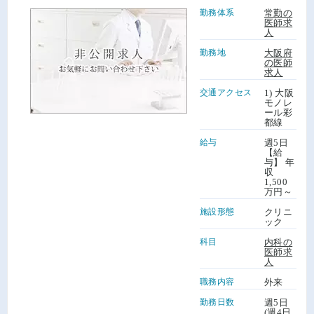
勤務体系
常勤の
医師求
人
勤務地
大阪府
の医師
求人
交通アクセス
1) 大阪
モノレ
ール彩
都線
給与
週5日
【給
与】 年
収
1,500
万円～
施設形態
クリニ
ック
科目
内科の
医師求
人
職務内容
外来
勤務日数
週5日
(週4日