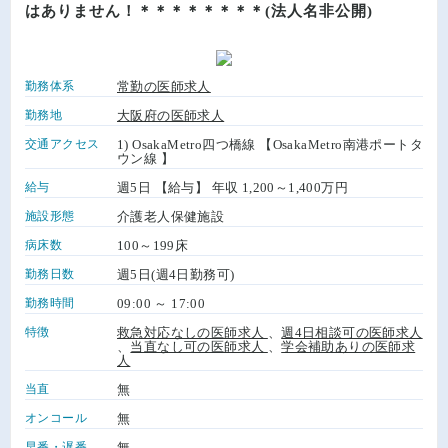
はありません！＊＊＊＊＊＊＊＊(法人名非公開)
勤務体系
常勤の医師求人
勤務地
大阪府の医師求人
交通アクセス
1) OsakaMetro四つ橋線 【OsakaMetro南港ポートタ
ウン線 】
給与
週5日 【給与】 年収 1,200～1,400万円
施設形態
介護老人保健施設
病床数
100～199床
勤務日数
週5日(週4日勤務可)
勤務時間
09:00 ～ 17:00
特徴
救急対応なしの医師求人
、
週4日相談可の医師求人
、
当直なし可の医師求人
、
学会補助ありの医師求
人
当直
無
オンコール
無
早番・遅番
無