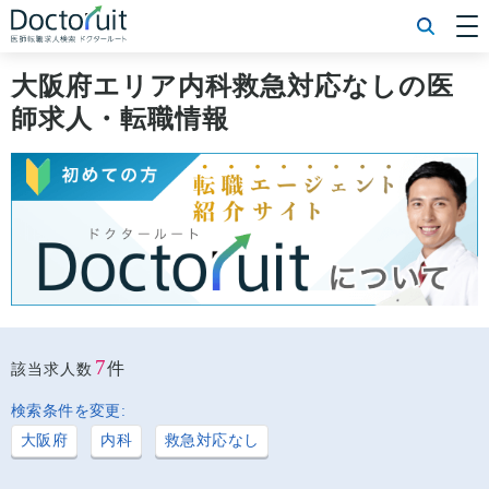
[常勤] エリアから探す
[常勤] 科目から探す
大阪府エリア内科救急対応なしの医
[常勤] 特徴から探す
師求人・転職情報
[非常勤] エリアから探す
[非常勤] 科目から探す
[非常勤] 特徴から探す
Doctoruit医師転職特集
Doctoruitについて
運営者情報
プライバシーポリシー
7
件
該当求人数
検索条件を変更:
大阪府
内科
救急対応なし