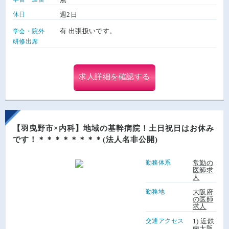
休日
週2日
有 出張扱いです。
学会・院外
研修出席
求人詳細を確認する
【羽曳野市×内科】地域の基幹病院！土日祝日はお休み
です！＊＊＊＊＊＊＊＊(法人名非公開)
勤務体系
常勤の
医師求
人
勤務地
大阪府
の医師
求人
交通アクセス
1) 近鉄
南大阪