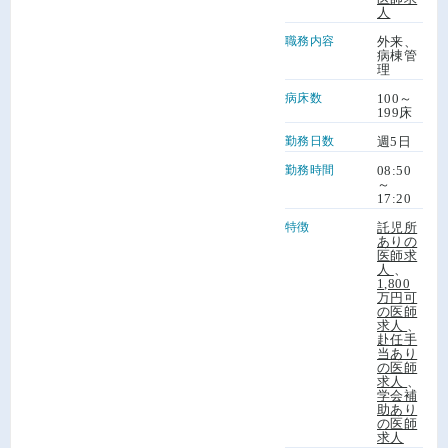
人
職務内容
外来、
病棟管
理
病床数
100～
199床
勤務日数
週5日
勤務時間
08:50
～
17:20
特徴
託児所
ありの
医師求
人
、
1,800
万円可
の医師
求人
、
赴任手
当あり
の医師
求人
、
学会補
助あり
の医師
求人