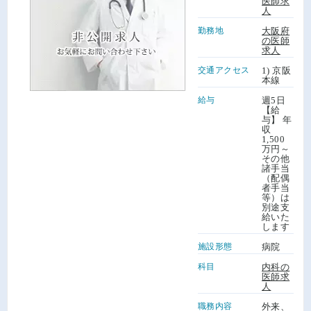
医師求
人
勤務地
大阪府
の医師
求人
交通アクセス
1) 京阪
本線
給与
週5日
【給
与】 年
収
1,500
万円～
その他
諸手当
（配偶
者手当
等）は
別途支
給いた
します
施設形態
病院
科目
内科の
医師求
人
職務内容
外来、