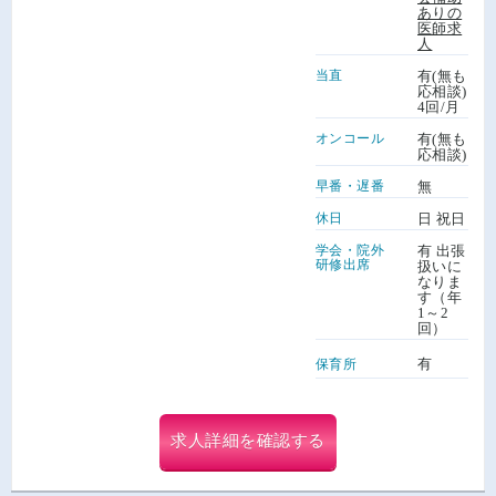
ありの
医師求
人
当直
有(無も
応相談)
4回/月
オンコール
有(無も
応相談)
早番・遅番
無
休日
日 祝日
学会・院外
有 出張
研修出席
扱いに
なりま
す（年
1～2
回）
有
保育所
求人詳細を確認する