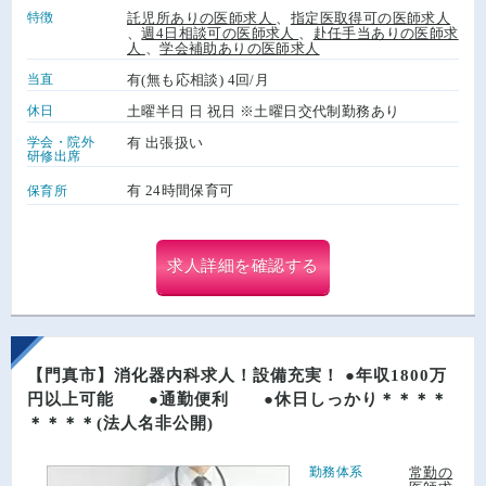
特徴
託児所ありの医師求人
、
指定医取得可の医師求人
、
週4日相談可の医師求人
、
赴任手当ありの医師求
人
、
学会補助ありの医師求人
当直
有(無も応相談) 4回/月
休日
土曜半日 日 祝日 ※土曜日交代制勤務あり
学会・院外
有 出張扱い
研修出席
有 24時間保育可
保育所
求人詳細を確認する
【門真市】消化器内科求人！設備充実！ ●年収1800万
円以上可能 ●通勤便利 ●休日しっかり＊＊＊＊
＊＊＊＊(法人名非公開)
勤務体系
常勤の