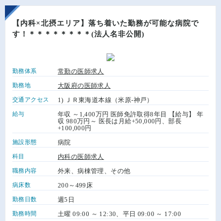
【内科×北摂エリア】落ち着いた勤務が可能な病院で
す！＊＊＊＊＊＊＊＊(法人名非公開)
勤務体系
常勤の医師求人
勤務地
大阪府の医師求人
交通アクセス
1) ＪＲ東海道本線（米原-神戸）
給与
年収 ～1,400万円 医師免許取得8年目 【給与】 年
収 980万円～ 医長は月給+50,000円、部長
+100,000円
施設形態
病院
科目
内科の医師求人
職務内容
外来、病棟管理、その他
病床数
200～499床
勤務日数
週5日
勤務時間
土曜 09:00 ～ 12:30、平日 09:00 ～ 17:00