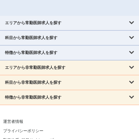
エリアから常勤医師求人を探す
科目から常勤医師求人を探す
北海道・東北
北海道
青森県
岩手県
宮城県
秋田県
山形県
特徴から常勤医師求人を探す
内科系
福島県
内科
消化器科
呼吸器科
循環器科
腎臓内科
神経内科
エリアから非常勤医師求人を探す
救急対応なし
女性医師歓迎
託児所あり
専門医取得可
関東
内分泌・糖尿病・代謝内科
血液内科
老人内科
人工透析科
指定医取得可
症例豊富
週4日相談可
当直なし可
茨城県
栃木県
群馬県
埼玉県
千葉県
東京都
科目から非常勤医師求人を探す
北海道・東北
外科系
1,800万円可
赴任手当あり
学会補助あり
院長募集
神奈川県
山梨県
北海道
青森県
岩手県
宮城県
秋田県
山形県
リウマチ科
外科
消化器外科
呼吸器外科
心臓血管外科
施設長募集
年齢不問
外来のみ
特徴から非常勤医師求人を探す
内科系
北信越
福島県
脳神経外科
乳腺外科
泌尿器科
整形外科
形成外科
内科
消化器科
呼吸器科
循環器科
腎臓内科
神経内科
新潟県
富山県
石川県
福井県
長野県
内分泌外科
救急対応なし
肛門科
女性医師歓迎
美容外科
託児所あり
小児科
専門医取得可
関東
内分泌・糖尿病・代謝内科
血液内科
老人内科
人工透析科
運営者情報
指定医取得可
症例豊富
週4日相談可
当直なし可
東海
茨城県
栃木県
群馬県
埼玉県
千葉県
東京都
その他
プライバシーポリシー
外科系
1,800万円可
赴任手当あり
学会補助あり
院長募集
神奈川県
山梨県
岐阜県
静岡県
愛知県
三重県
眼科
皮膚科
耳鼻咽喉科
精神科
心療内科
放射線科