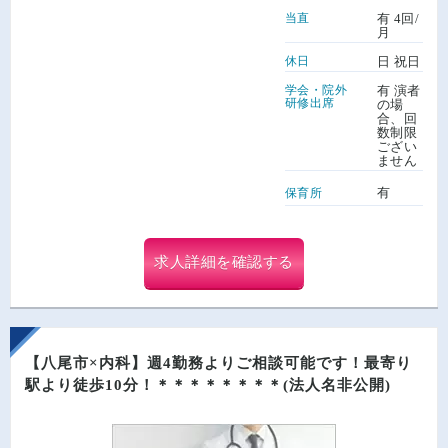
当直
有 4回/
月
休日
日 祝日
学会・院外
有 演者
研修出席
の場
合、回
数制限
ござい
ません
有
保育所
求人詳細を確認する
【八尾市×内科】週4勤務よりご相談可能です！最寄り
駅より徒歩10分！＊＊＊＊＊＊＊＊(法人名非公開)