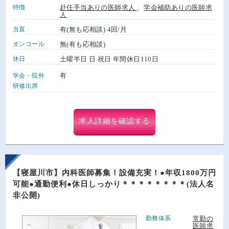
特徴
赴任手当ありの医師求人
、
学会補助ありの医師求
人
当直
有(無も応相談) 4回/月
オンコール
無(有も応相談)
休日
土曜半日 日 祝日 年間休日110日
有
学会・院外
研修出席
求人詳細を確認する
【寝屋川市】内科医師募集！設備充実！●年収1800万円
可能●通勤便利●休日しっかり＊＊＊＊＊＊＊＊(法人名
非公開)
勤務体系
常勤の
医師求