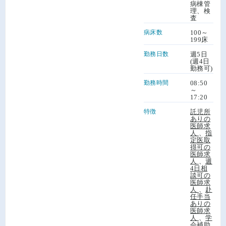
病棟管
理、検
査
病床数
100～
199床
勤務日数
週5日
(週4日
勤務可)
勤務時間
08:50
～
17:20
特徴
託児所
ありの
医師求
人
、
指
定医取
得可の
医師求
人
、
週
4日相
談可の
医師求
人
、
赴
任手当
ありの
医師求
人
、
学
会補助