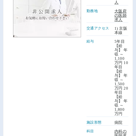
人
勤務地
大阪府
の医師
求人
交通アクセス
1) 京阪
本線
給与
5年目
【給
与】 年
収 ～
1,100
万円 10
年目
【給
与】 年
収 ～
1,500
万円 20
年目
【給
与】 年
収 ～
1,800
万円
施設形態
病院
科目
内科の
医師求