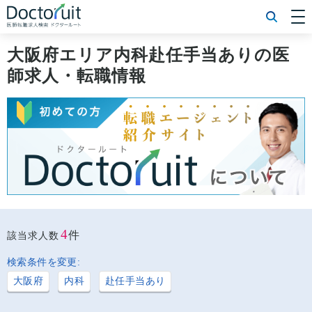
[常勤] エリアから探す
[常勤] 科目から探す
大阪府エリア内科赴任手当ありの医
[常勤] 特徴から探す
師求人・転職情報
[非常勤] エリアから探す
[非常勤] 科目から探す
[非常勤] 特徴から探す
Doctoruit医師転職特集
Doctoruitについて
運営者情報
プライバシーポリシー
4
件
該当求人数
検索条件を変更:
大阪府
内科
赴任手当あり