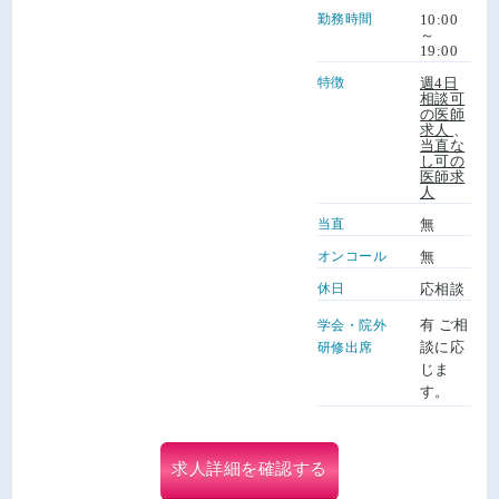
勤務時間
10:00
～
19:00
特徴
週4日
相談可
の医師
求人
、
当直な
し可の
医師求
人
当直
無
オンコール
無
休日
応相談
有 ご相
学会・院外
談に応
研修出席
じま
す。
求人詳細を確認する