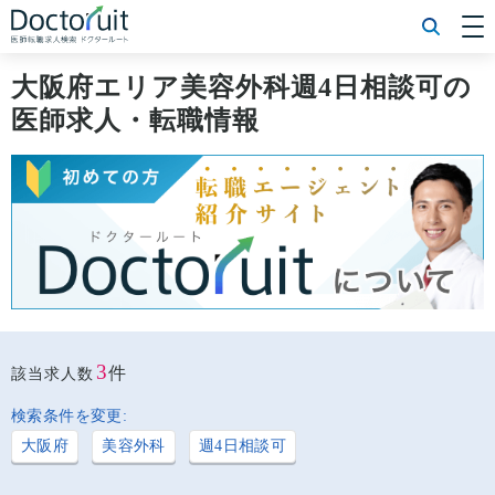
[常勤] エリアから探す
[常勤] 科目から探す
大阪府エリア美容外科週4日相談可の
[常勤] 特徴から探す
医師求人・転職情報
[非常勤] エリアから探す
[非常勤] 科目から探す
[非常勤] 特徴から探す
Doctoruit医師転職特集
Doctoruitについて
運営者情報
プライバシーポリシー
3
件
該当求人数
検索条件を変更:
大阪府
美容外科
週4日相談可