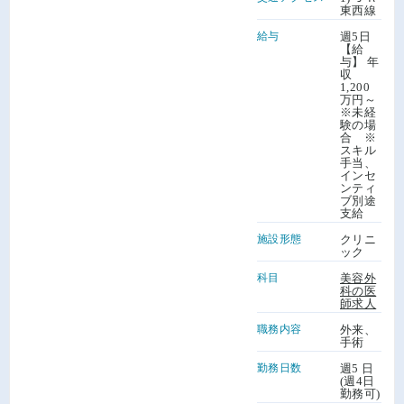
東西線
給与
週5日
【給
与】 年
収
1,200
万円～
※未経
験の場
合 ※
スキル
手当、
インセ
ンティ
ブ別途
支給
施設形態
クリニ
ック
科目
美容外
科の医
師求人
職務内容
外来、
手術
勤務日数
週5 日
(週4日
勤務可)