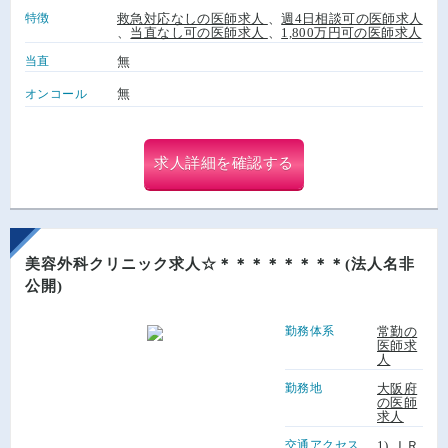
特徴
救急対応なしの医師求人
、
週4日相談可の医師求人
、
当直なし可の医師求人
、
1,800万円可の医師求人
当直
無
無
オンコール
求人詳細を確認する
美容外科クリニック求人☆＊＊＊＊＊＊＊＊(法人名非
公開)
勤務体系
常勤の
医師求
人
勤務地
大阪府
の医師
求人
交通アクセス
1) ＪＲ