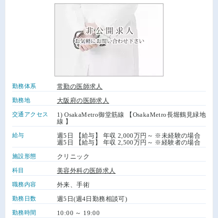
勤務体系
常勤の医師求人
勤務地
大阪府の医師求人
交通アクセス
1) OsakaMetro御堂筋線 【OsakaMetro長堀鶴見緑地
線 】
給与
週5日 【給与】 年収 2,000万円～ ※未経験の場合
週5日 【給与】 年収 2,500万円～ ※経験者の場合
施設形態
クリニック
科目
美容外科の医師求人
職務内容
外来、手術
勤務日数
週5日(週4日勤務相談可)
勤務時間
10:00 ～ 19:00