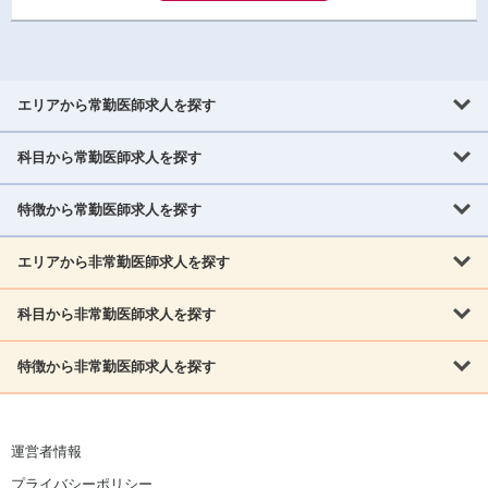
エリアから常勤医師求人を探す
科目から常勤医師求人を探す
北海道・東北
北海道
青森県
岩手県
宮城県
秋田県
山形県
特徴から常勤医師求人を探す
内科系
福島県
内科
消化器科
呼吸器科
循環器科
腎臓内科
神経内科
エリアから非常勤医師求人を探す
救急対応なし
女性医師歓迎
託児所あり
専門医取得可
関東
内分泌・糖尿病・代謝内科
血液内科
老人内科
人工透析科
指定医取得可
症例豊富
週4日相談可
当直なし可
茨城県
栃木県
群馬県
埼玉県
千葉県
東京都
科目から非常勤医師求人を探す
北海道・東北
外科系
1,800万円可
赴任手当あり
学会補助あり
院長募集
神奈川県
山梨県
北海道
青森県
岩手県
宮城県
秋田県
山形県
リウマチ科
外科
消化器外科
呼吸器外科
心臓血管外科
施設長募集
年齢不問
外来のみ
特徴から非常勤医師求人を探す
内科系
北信越
福島県
脳神経外科
乳腺外科
泌尿器科
整形外科
形成外科
内科
消化器科
呼吸器科
循環器科
腎臓内科
神経内科
新潟県
富山県
石川県
福井県
長野県
内分泌外科
救急対応なし
肛門科
女性医師歓迎
美容外科
託児所あり
小児科
専門医取得可
関東
内分泌・糖尿病・代謝内科
血液内科
老人内科
人工透析科
運営者情報
指定医取得可
症例豊富
週4日相談可
当直なし可
東海
茨城県
栃木県
群馬県
埼玉県
千葉県
東京都
その他
プライバシーポリシー
外科系