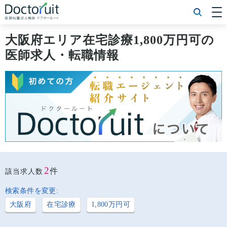
[常勤] エリアから探す
[常勤] 科目から探す
大阪府エリア在宅診療1,800万円可の
[常勤] 特徴から探す
医師求人・転職情報
[非常勤] エリアから探す
[非常勤] 科目から探す
[非常勤] 特徴から探す
Doctoruit医師転職特集
Doctoruitについて
運営者情報
プライバシーポリシー
2
件
該当求人数
検索条件を変更:
大阪府
在宅診療
1,800万円可