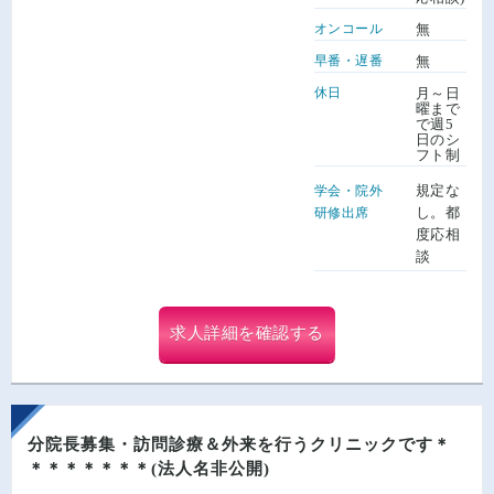
オンコール
無
早番・遅番
無
休日
月～日
曜まで
で週5
日のシ
フト制
規定な
学会・院外
し。都
研修出席
度応相
談
求人詳細を確認する
分院長募集・訪問診療＆外来を行うクリニックです＊
＊＊＊＊＊＊＊(法人名非公開)