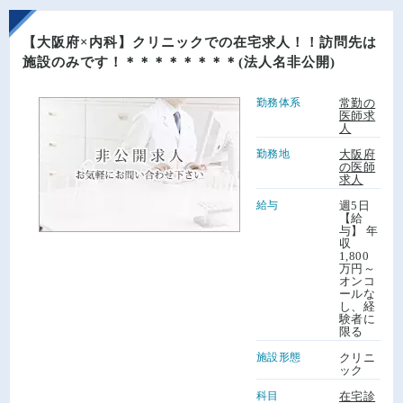
【大阪府×内科】クリニックでの在宅求人！！訪問先は
施設のみです！＊＊＊＊＊＊＊＊(法人名非公開)
勤務体系
常勤の
医師求
人
勤務地
大阪府
の医師
求人
給与
週5日
【給
与】 年
収
1,800
万円～
オンコ
ールな
し、経
験者に
限る
施設形態
クリニ
ック
科目
在宅診