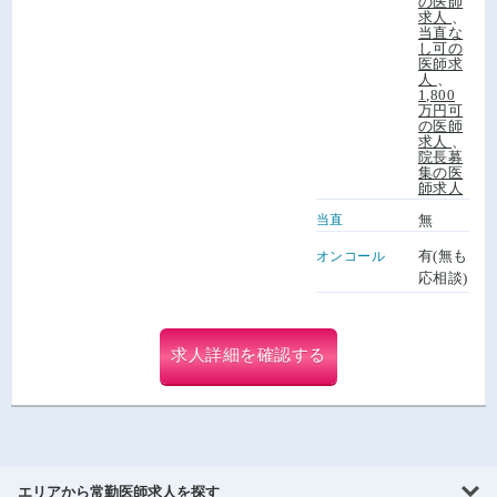
の医師
求人
、
当直な
し可の
医師求
人
、
1,800
万円可
の医師
求人
、
院長募
集の医
師求人
当直
無
有(無も
オンコール
応相談)
求人詳細を確認する
エリアから常勤医師求人を探す