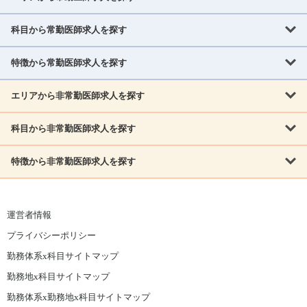
科目から常勤医師求人を探す
北海道・東北
北海道
青森県
岩手県
宮城県
秋田県
山形県
特徴から常勤医師求人を探す
内科系
福島県
内科
消化器科
呼吸器科
循環器科
腎臓内科
神経内科
エリアから非常勤医師求人を探す
救急対応なし
女性医師歓迎
託児所あり
専門医取得可
関東
内分泌・糖尿病・代謝内科
血液内科
老人内科
人工透析科
指定医取得可
症例豊富
週4日相談可
当直なし可
茨城県
栃木県
群馬県
埼玉県
千葉県
東京都
科目から非常勤医師求人を探す
北海道・東北
外科系
1,800万円可
赴任手当あり
学会補助あり
院長募集
神奈川県
山梨県
北海道
青森県
岩手県
宮城県
秋田県
山形県
リウマチ科
外科
消化器外科
呼吸器外科
心臓血管外科
施設長募集
年齢不問
外来のみ
特徴から非常勤医師求人を探す
内科系
北信越
福島県
脳神経外科
乳腺外科
泌尿器科
整形外科
形成外科
内科
消化器科
呼吸器科
循環器科
腎臓内科
神経内科
新潟県
富山県
石川県
福井県
長野県
内分泌外科
救急対応なし
肛門科
女性医師歓迎
美容外科
託児所あり
小児科
専門医取得可
関東
内分泌・糖尿病・代謝内科
血液内科
老人内科
人工透析科
運営者情報
指定医取得可
症例豊富
週4日相談可
当直なし可
東海
茨城県
栃木県
群馬県
埼玉県
千葉県
東京都
その他
プライバシーポリシー
外科系
1,800万円可
赴任手当あり
学会補助あり
院長募集
神奈川県
山梨県
岐阜県
静岡県
愛知県
三重県
眼科
皮膚科
耳鼻咽喉科
精神科
心療内科
放射線科
勤務体系x科目サイトマップ
リウマチ科
外科
消化器外科
呼吸器外科
心臓血管外科
施設長募集
年齢不問
外来のみ
小児科
産科
婦人科
麻酔科
救命救急
北信越
近畿
勤務地x科目サイトマップ
脳神経外科
乳腺外科
泌尿器科
整形外科
形成外科
ペインクリニック
緩和ケア
美容皮膚科
病理科
在宅診療
新潟県
富山県
石川県
福井県
長野県
勤務体系x勤務地x科目サイトマップ
滋賀県
京都府
大阪府
兵庫県
奈良県
和歌山県
内分泌外科
肛門科
美容外科
小児科