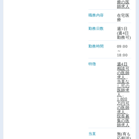
療の医
師求人
職務内容
在宅医
療
勤務日数
週5日
(週4日
勤務可)
勤務時間
09:00
～
18:00
特徴
週4日
相談可
の医師
求人
、
当直な
し可の
医師求
人
、
1,800
万円可
の医師
求人
、
院長募
集の医
師求人
当直
無(有も
応相談)