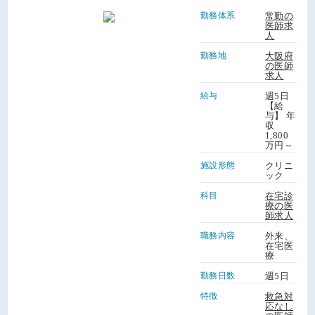
勤務体系
常勤の
医師求
人
勤務地
大阪府
の医師
求人
給与
週5日
【給
与】 年
収
1,800
万円～
施設形態
クリニ
ック
科目
在宅診
療の医
師求人
職務内容
外来、
在宅医
療
勤務日数
週5日
特徴
救急対
応なし