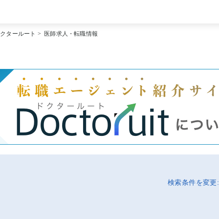
[常勤] エリアから探す
ドクタールート
>
医師求人・転職情報
[常勤] 科目から探す
[常勤] 特徴から探す
[非常勤] エリアから探す
[非常勤] 科目から探す
[非常勤] 特徴から探す
Doctoruit医師転職特集
Doctoruitについて
運営者情報
プライバシーポリシー
検索条件を変更