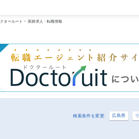
[常勤] エリアから探す
ドクタールート
>
医師求人・転職情報
[常勤] 科目から探す
[常勤] 特徴から探す
[非常勤] エリアから探す
[非常勤] 科目から探す
[非常勤] 特徴から探す
Doctoruit医師転職特集
Doctoruitについて
運営者情報
プライバシーポリシー
広島県
検索条件を変更: