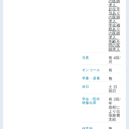
の医師
求人
、
赴任手
当あり
の医師
求人
、
学会補
助あり
の医師
求人
、
年齢不
問の医
師求人
当直
有 4回/
月
オンコール
有
早番・遅番
無
休日
土 日
祝日
学会・院外
有 2回/
研修出席
年
規程に
より出
張旅費
支給
無
保育所