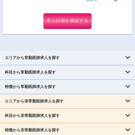
求人詳細を確認する
エリアから常勤医師求人を探す
科目から常勤医師求人を探す
北海道・東北
北海道
青森県
岩手県
宮城県
秋田県
山形県
特徴から常勤医師求人を探す
内科系
福島県
内科
消化器科
呼吸器科
循環器科
腎臓内科
神経内科
エリアから非常勤医師求人を探す
救急対応なし
女性医師歓迎
託児所あり
専門医取得可
関東
内分泌・糖尿病・代謝内科
血液内科
老人内科
人工透析科
指定医取得可
症例豊富
週4日相談可
当直なし可
茨城県
栃木県
群馬県
埼玉県
千葉県
東京都
科目から非常勤医師求人を探す
北海道・東北
外科系
1,800万円可
赴任手当あり
学会補助あり
院長募集
神奈川県
山梨県
北海道
青森県
岩手県
宮城県
秋田県
山形県
リウマチ科
外科
消化器外科
呼吸器外科
心臓血管外科
施設長募集
年齢不問
外来のみ
特徴から非常勤医師求人を探す
内科系