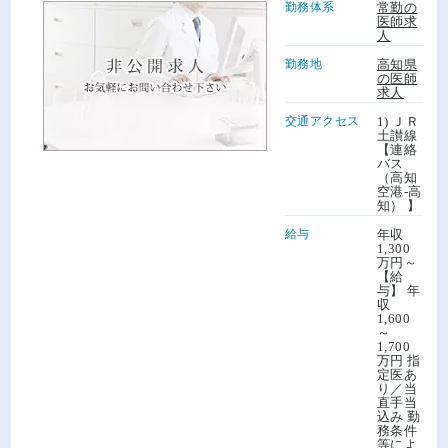
勤務体系
常勤の
医師求
人
勤務地
高知県
の医師
求人
交通アクセス
1) ＪＲ
土讃線
【連絡
バス
（高知
空港-高
知） 】
給与
年収
1,300
万円～
【給
与】 年
収
1,600
～
1,700
万円 指
定医あ
り／当
直手当
込み 勤
務条件
等によ