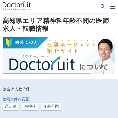
[常勤] エリアから探す
[常勤] 科目から探す
高知県エリア精神科年齢不問の医師
[常勤] 特徴から探す
求人・転職情報
[非常勤] エリアから探す
[非常勤] 科目から探す
[非常勤] 特徴から探す
Doctoruit医師転職特集
Doctoruitについて
運営者情報
プライバシーポリシー
2
件
該当求人数
検索条件を変更:
高知県
精神科
年齢不問