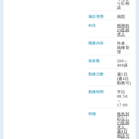
り応相
談
施設形態
病院
科目
精神科
の医師
求人
職務内容
外来、
病棟管
理
病床数
200～
499床
勤務日数
週5日
(週4日
勤務可)
勤務時間
平日
08:50
～
17:00
特徴
救急対
応なし
の医師
求人
、
週4日
相談可