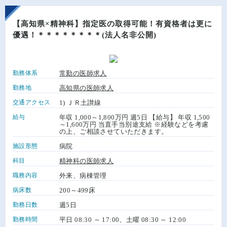
【高知県×精神科】指定医の取得可能！有資格者は更に
優遇！＊＊＊＊＊＊＊＊(法人名非公開)
勤務体系
常勤の医師求人
勤務地
高知県の医師求人
交通アクセス
1) ＪＲ土讃線
給与
年収 1,000～1,800万円 週5日 【給与】 年収 1,500
～1,600万円 当直手当別途支給 ※経験などを考慮
の上、ご相談させていただきます。
施設形態
病院
科目
精神科の医師求人
職務内容
外来、病棟管理
病床数
200～499床
勤務日数
週5日
勤務時間
平日 08:30 ～ 17:00、土曜 08:30 ～ 12:00