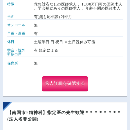
特徴
救急対応なしの医師求人
、
1,800万円可の医師求人
、
学会補助ありの医師求人
、
年齢不問の医師求人
当直
有(無も応相談) 2回/月
オンコール
無
早番・遅番
有
休日
土曜半日 日 祝日 ※土日祝休み可能
学会・院外
有 規定による
研修出席
無
保育所
求人詳細を確認する
【南国市×精神科】指定医の先生歓迎＊＊＊＊＊＊＊＊
(法人名非公開)