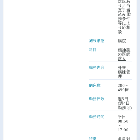
定医あ
り／当
直手当
込み 勤
務条件
等によ
り応相
談
施設形態
病院
科目
精神科
の医師
求人
職務内容
外来、
病棟管
理
病床数
200～
499床
勤務日数
週5日
(週4日
勤務可)
勤務時間
平日
08:50
～
17:00
特徴
救急対