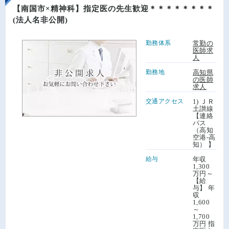
【南国市×精神科】指定医の先生歓迎＊＊＊＊＊＊＊＊
(法人名非公開)
勤務体系
常勤の
医師求
人
勤務地
高知県
の医師
求人
交通アクセス
1) ＪＲ
土讃線
【連絡
バス
（高知
空港-高
知） 】
給与
年収
1,300
万円～
【給
与】 年
収
1,600
～
1,700
万円 指