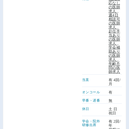
応なし
の医師
求人
、
週4日
相談可
の医師
求人
、
赴任手
当あり
の医師
求人
、
学会補
助あり
の医師
求人
、
年齢不
問の医
師求人
当直
有 4回/
月
オンコール
有
早番・遅番
無
休日
土 日
祝日
学会・院外
有 2回/
研修出席
年