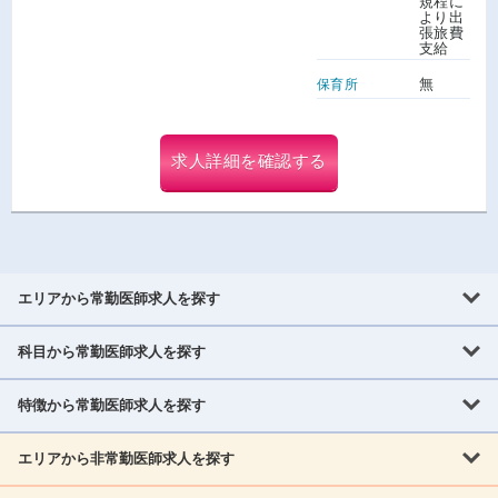
規程に
より出
張旅費
支給
無
保育所
求人詳細を確認する
エリアから常勤医師求人を探す
科目から常勤医師求人を探す
北海道・東北
北海道
青森県
岩手県
宮城県
秋田県
山形県
特徴から常勤医師求人を探す
内科系
福島県
内科
消化器科
呼吸器科
循環器科
腎臓内科
神経内科
エリアから非常勤医師求人を探す
救急対応なし
女性医師歓迎
託児所あり
専門医取得可
関東
内分泌・糖尿病・代謝内科
血液内科
老人内科
人工透析科