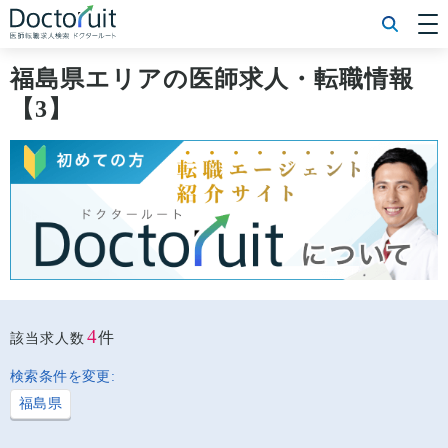
[常勤] エリアから探す
[常勤] 科目から探す
福島県エリアの医師求人・転職情報
[常勤] 特徴から探す
【3】
[非常勤] エリアから探す
[非常勤] 科目から探す
[非常勤] 特徴から探す
Doctoruit医師転職特集
Doctoruitについて
運営者情報
プライバシーポリシー
4
件
該当求人数
検索条件を変更:
福島県