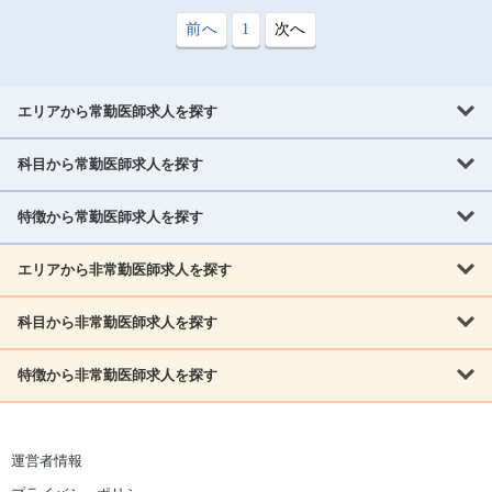
前へ
1
次へ
エリアから常勤医師求人を探す
科目から常勤医師求人を探す
北海道・東北
北海道
青森県
岩手県
宮城県
秋田県
山形県
特徴から常勤医師求人を探す
内科系
福島県
内科
消化器科
呼吸器科
循環器科
腎臓内科
神経内科
エリアから非常勤医師求人を探す
救急対応なし
女性医師歓迎
託児所あり
専門医取得可
関東
内分泌・糖尿病・代謝内科
血液内科
老人内科
人工透析科
指定医取得可
症例豊富
週4日相談可
当直なし可
茨城県
栃木県
群馬県
埼玉県
千葉県
東京都
科目から非常勤医師求人を探す
北海道・東北
外科系
1,800万円可
赴任手当あり
学会補助あり
院長募集
神奈川県
山梨県
北海道
青森県
岩手県
宮城県
秋田県
山形県
リウマチ科
外科
消化器外科
呼吸器外科
心臓血管外科
施設長募集
年齢不問
外来のみ
特徴から非常勤医師求人を探す
内科系
北信越
福島県
脳神経外科
乳腺外科
泌尿器科
整形外科
形成外科
内科
消化器科
呼吸器科
循環器科
腎臓内科
神経内科
新潟県
富山県
石川県
福井県
長野県
内分泌外科
救急対応なし
肛門科
女性医師歓迎
美容外科
託児所あり
小児科
専門医取得可
関東
内分泌・糖尿病・代謝内科
血液内科
老人内科
人工透析科
運営者情報
指定医取得可
症例豊富
週4日相談可
当直なし可
東海
茨城県
栃木県
群馬県
埼玉県
千葉県
東京都
その他