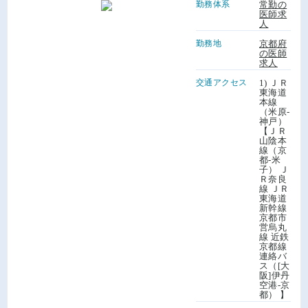
勤務体系
常勤の
医師求
人
勤務地
京都府
の医師
求人
交通アクセス
1) ＪＲ
東海道
本線
（米原-
神戸）
【ＪＲ
山陰本
線（京
都-米
子） Ｊ
Ｒ奈良
線 ＪＲ
東海道
新幹線
京都市
営烏丸
線 近鉄
京都線
連絡バ
ス（[大
阪]伊丹
空港-京
都） 】