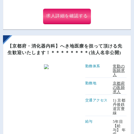
求人詳細を確認する
【京都府・消化器内科】へき地医療を担って頂ける先
生歓迎いたします！＊＊＊＊＊＊＊＊(法人名非公開)
勤務体系
常勤の
医師求
人
勤務地
京都府
の医師
求人
交通アクセス
1) 京都
丹後鉄
道宮豊
線
給与
5年目
【給
与】 年