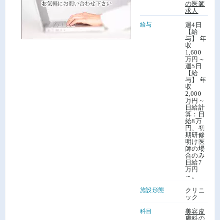
の医師
求人
給与
週4日
【給
与】 年
収
1,600
万円～
週5日
【給
与】 年
収
2,000
万円～
日給計
算：日
給8万
円、初
期研修
明け医
師の場
合のみ
日給7
万円
～。
施設形態
クリニ
ック
科目
美容皮
膚科の