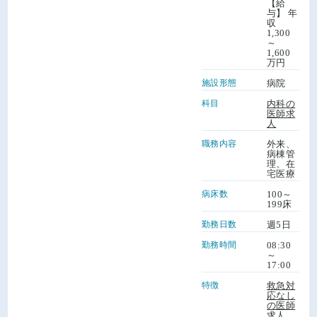
【給
与】 年
収
1,300
～
1,600
万円
施設形態
病院
科目
内科の
医師求
人
職務内容
外来、
病棟管
理、在
宅医療
病床数
100～
199床
勤務日数
週5日
勤務時間
08:30
～
17:00
特徴
救急対
応なし
の医師
求人
、