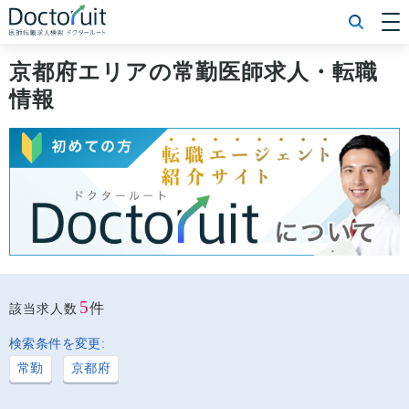
[常勤] エリアから探す
[常勤] 科目から探す
京都府エリアの常勤医師求人・転職
[常勤] 特徴から探す
情報
[非常勤] エリアから探す
[非常勤] 科目から探す
[非常勤] 特徴から探す
Doctoruit医師転職特集
Doctoruitについて
運営者情報
プライバシーポリシー
5
件
該当求人数
検索条件を変更:
常勤
京都府