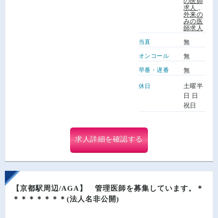
の医師
求人
、
外来の
みの医
師求人
当直
無
オンコール
無
早番・遅番
無
土曜半
休日
日 日
祝日
求人詳細を確認する
【京都駅周辺/AGA】 管理医師を募集しています。＊
＊＊＊＊＊＊＊(法人名非公開)