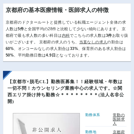
京都府の基本医療情報・医師求人の特徴
京都府のドクタールートと提携している転職エージェント全体の求
人数は
5件
と全国平均の28件と比較して少ない傾向にあります。 京
都府で最も求人数の多い科目は
内科
でこちらの求人数は
3件
お取り扱
いがございます。 京都府の求人のうち、
当直なしの求人
の割合は
60%
、オンコールなしの求人割合は
33%
、保育所のある求人割合は
50%
、平均勤務日数は
4.9日
となっております。
【京都市×脱毛CL】勤務医募集！！経験領域・年数は
一切不問！カウンセリング業務中心の求人です。☆関
西エリア掛け持ち勤務☆＊＊＊＊＊＊＊＊(法人名非公
開)
勤務体系
常勤の
医師求
人
勤務地
京都府