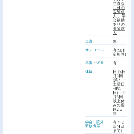
当直な
し可の
医師求
人
、
学
会補助
ありの
医師求
人
当直
無
オンコール
有(無も
応相談)
早番・遅番
有
休日
日 祝日
月3回
(第2・3
土曜日
+他1
日) ※
月8回
以上休
みの週
休2日
制
学会・院外
有 年2
研修出席
回(4日
まで)