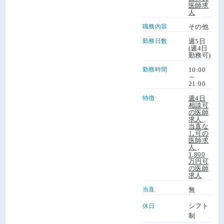
医師求
人
職務内容
その他
勤務日数
週5日
(週4日
勤務可)
勤務時間
10:00
～
21:00
特徴
週4日
相談可
の医師
求人
、
当直な
し可の
医師求
人
、
1,800
万円可
の医師
求人
当直
無
シフト
休日
制