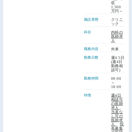
収
1,500
万円～
施設形態
クリニ
ック
科目
内科の
医師求
人
職務内容
外来
勤務日数
週4.5日
(週4日
勤務相
談可)
勤務時間
09:00
～
18:00
特徴
週4日
相談可
の医師
求人
、
当直な
し可の
医師求
人
、
院
長募集