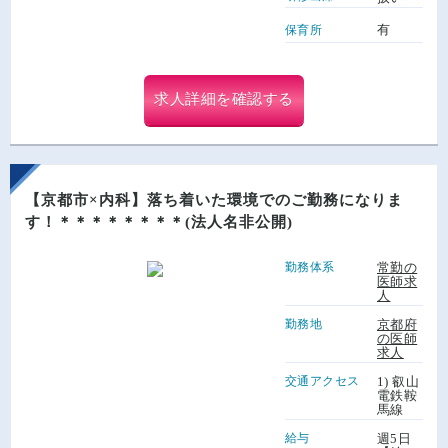
有
保育所
求人詳細を確認する
【京都市×内科】落ち着いた環境でのご勤務になりま
す！＊＊＊＊＊＊＊＊(法人名非公開)
勤務体系
常勤の
医師求
人
勤務地
京都府
の医師
求人
交通アクセス
1) 叡山
電鉄鞍
馬線
給与
週5日