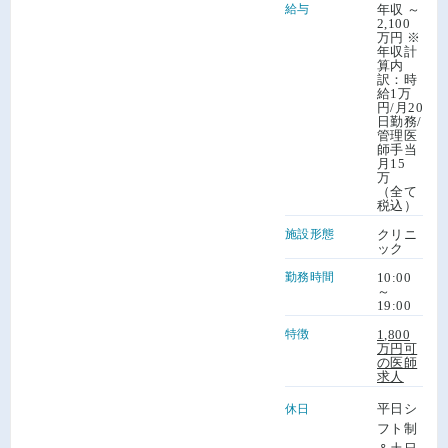
給与
年収 ～
2,100
万円 ※
年収計
算内
訳：時
給1万
円/月20
日勤務/
管理医
師手当
月15
万
（全て
税込）
施設形態
クリニ
ック
勤務時間
10:00
～
19:00
特徴
1,800
万円可
の医師
求人
平日シ
休日
フト制