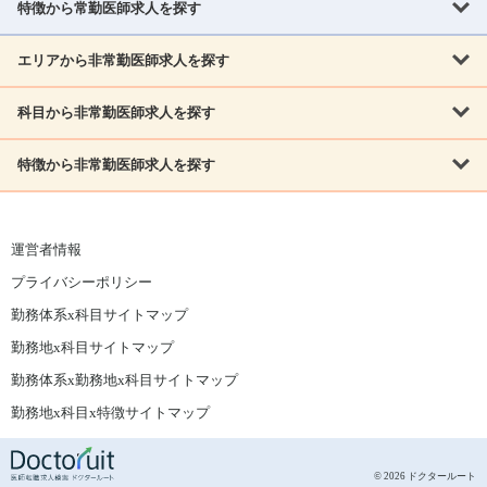
特徴から常勤医師求人を探す
内科系
福島県
内科
消化器科
呼吸器科
循環器科
腎臓内科
神経内科
エリアから非常勤医師求人を探す
救急対応なし
女性医師歓迎
託児所あり
専門医取得可
関東
内分泌・糖尿病・代謝内科
血液内科
老人内科
人工透析科
指定医取得可
症例豊富
週4日相談可
当直なし可
茨城県
栃木県
群馬県
埼玉県
千葉県
東京都
科目から非常勤医師求人を探す
北海道・東北
外科系
1,800万円可
赴任手当あり
学会補助あり
院長募集
神奈川県
山梨県
北海道
青森県
岩手県
宮城県
秋田県
山形県
リウマチ科
外科
消化器外科
呼吸器外科
心臓血管外科
施設長募集
年齢不問
外来のみ
特徴から非常勤医師求人を探す
内科系
北信越
福島県
脳神経外科
乳腺外科
泌尿器科
整形外科
形成外科
内科
消化器科
呼吸器科
循環器科
腎臓内科
神経内科
新潟県
富山県
石川県
福井県
長野県
内分泌外科
救急対応なし
肛門科
女性医師歓迎
美容外科
託児所あり
小児科
専門医取得可
関東
内分泌・糖尿病・代謝内科
血液内科
老人内科
人工透析科
運営者情報
指定医取得可
症例豊富
週4日相談可
当直なし可
東海
茨城県
栃木県
群馬県
埼玉県
千葉県
東京都
その他
プライバシーポリシー
外科系
1,800万円可
赴任手当あり
学会補助あり
院長募集
神奈川県
山梨県
岐阜県
静岡県
愛知県
三重県
眼科
皮膚科
耳鼻咽喉科
精神科
心療内科
放射線科
勤務体系x科目サイトマップ
リウマチ科
外科
消化器外科
呼吸器外科
心臓血管外科
施設長募集
年齢不問
外来のみ
小児科
産科
婦人科
麻酔科
救命救急
北信越
近畿
勤務地x科目サイトマップ
脳神経外科
乳腺外科
泌尿器科
整形外科
形成外科
ペインクリニック
緩和ケア
美容皮膚科
病理科
在宅診療
新潟県
富山県
石川県
福井県
長野県
勤務体系x勤務地x科目サイトマップ
滋賀県
京都府
大阪府
兵庫県
奈良県
和歌山県
内分泌外科
肛門科
美容外科
小児科
健診・人間ドック
リハビリテーション科
その他
勤務地x科目x特徴サイトマップ
東海
中国
その他
岐阜県
静岡県
愛知県
三重県
鳥取県
島根県
岡山県
広島県
山口県
眼科
皮膚科
耳鼻咽喉科
精神科
心療内科
放射線科
© 2026 ドクタールート