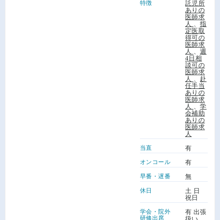
特徴
託児所
ありの
医師求
人
、
指
定医取
得可の
医師求
人
、
週
4日相
談可の
医師求
人
、
赴
任手当
ありの
医師求
人
、
学
会補助
ありの
医師求
人
当直
有
オンコール
有
早番・遅番
無
休日
土 日
祝日
学会・院外
有 出張
研修出席
扱い