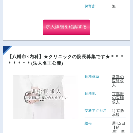
無
保育所
求人詳細を確認する
【八幡市×内科】★クリニックの院長募集です★＊＊＊
＊＊＊＊＊(法人名非公開)
勤務体系
常勤の
医師求
人
勤務地
京都府
の医師
求人
交通アクセス
1) 京阪
本線
給与
週4.5日
【給
与】 年