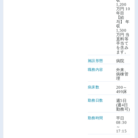
収
1,200
万円 10
年目
【給
与】 年
収
1,500
万円 当
直料等
手当て
を含み
ます。
施設形態
病院
職務内容
外来、
病棟管
理
病床数
200～
499床
勤務日数
週5日
(週4日
勤務可)
勤務時間
平日
08:30
～
17:15