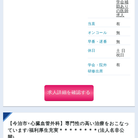
学会補
助あり
の医師
求人
当直
有
オンコール
無
早番・遅番
無
休日
土 日
祝日
有
学会・院外
研修出席
求人詳細を確認する
【今治市×心臓血管外科】専門性の高い治療をおこなっ
ています/福利厚生充実＊＊＊＊＊＊＊＊(法人名非公
開)