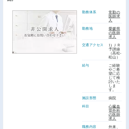
勤務体系
常勤の
医師求
人
勤務地
愛媛県
の医師
求人
交通アクセス
1) ＪＲ
予讃線
（高松-
松山）
給与
ご経験
やご希
望に応
じて検
討いた
しま
す。
施設形態
病院
科目
心臓血
管外科
の医師
求人
職務内容
外来、