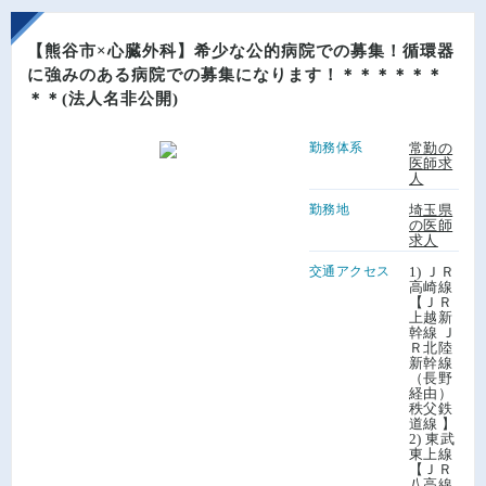
【熊谷市×心臓外科】希少な公的病院での募集！循環器
に強みのある病院での募集になります！＊＊＊＊＊＊
＊＊(法人名非公開)
勤務体系
常勤の
医師求
人
勤務地
埼玉県
の医師
求人
交通アクセス
1) ＪＲ
高崎線
【ＪＲ
上越新
幹線 Ｊ
Ｒ北陸
新幹線
（長野
経由）
秩父鉄
道線 】
2) 東武
東上線
【ＪＲ
八高線