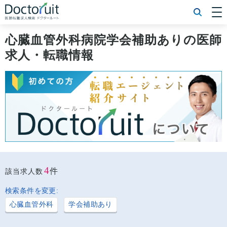
[常勤] エリアから探す
[常勤] 科目から探す
心臓血管外科病院学会補助ありの医師
[常勤] 特徴から探す
求人・転職情報
[非常勤] エリアから探す
[非常勤] 科目から探す
[非常勤] 特徴から探す
Doctoruit医師転職特集
Doctoruitについて
運営者情報
プライバシーポリシー
4
件
該当求人数
検索条件を変更:
心臓血管外科
学会補助あり