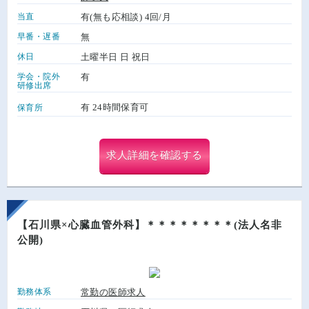
当直
有(無も応相談) 4回/月
早番・遅番
無
休日
土曜半日 日 祝日
学会・院外
有
研修出席
有 24時間保育可
保育所
求人詳細を確認する
【石川県×心臓血管外科】＊＊＊＊＊＊＊＊(法人名非
公開)
勤務体系
常勤の医師求人