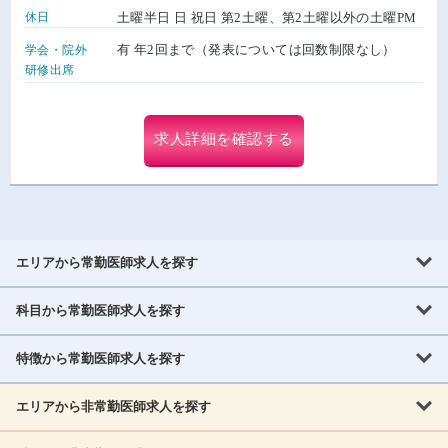
休日
土曜半日 日 祝日 第2土曜、第2土曜以外の土曜PM
有 年2回まで（発表については回数制限なし）
学会・院外
研修出席
求人詳細を確認する
エリアから常勤医師求人を探す
科目から常勤医師求人を探す
北海道・東北
北海道
青森県
岩手県
宮城県
秋田県
山形県
特徴から常勤医師求人を探す
内科系
福島県
内科
消化器科
呼吸器科
循環器科
腎臓内科
神経内科
エリアから非常勤医師求人を探す
救急対応なし
女性医師歓迎
託児所あり
専門医取得可
関東
内分泌・糖尿病・代謝内科
血液内科
老人内科
人工透析科
指定医取得可
症例豊富
週4日相談可
当直なし可