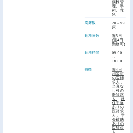
病棟管
理、手
術、救
急
病床数
20～99
床
勤務日数
週5日
(週4日
勤務可)
勤務時間
09:00
～
18:00
特徴
週4日
相談可
の医師
求人
、
当直な
し可の
医師求
人
、
赴
任手当
ありの
医師求
人
、
学
会補助
ありの
医師求
人