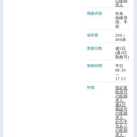
の医師
求人
職務内容
外来、
病棟管
理、手
術
病床数
200～
499床
勤務日数
週5日
(週4日
勤務可)
勤務時間
平日
08:30
～
17:15
特徴
指定医
取得可
の医師
求人
、
週4日
相談可
の医師
求人
、
赴任手
当あり
の医師
求人
、