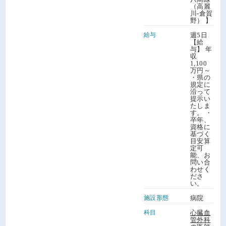
（高麗
川-倉賀
野） 】
給与
週5日
【給
与】 年
収
1,100
万円～
・県の
規定に
沿って
提示い
たしま
す。 ・
卒年、
資格に
基づく
目安算
定可
能、お
問い合
わせく
ださ
い。
施設形態
病院
科目
心臓血
管外科