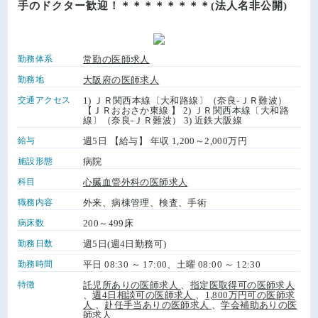
手のドクター歓迎！＊＊＊＊＊＊＊＊(法人名非公開)
勤務体系
常勤の医師求人
勤務地
大阪府の医師求人
交通アクセス
1) ＪＲ関西本線〔大和路線〕（奈良-ＪＲ難波）
【ＪＲおおさか東線 】 2) ＪＲ関西本線〔大和路
線〕（奈良-ＪＲ難波） 3) 近鉄大阪線
給与
週5日 【給与】 年収 1,200～2,000万円
施設形態
病院
科目
心臓血管外科の医師求人
職務内容
外来、病棟管理、検査、手術
病床数
200～499床
勤務日数
週5日(週4日勤務可)
勤務時間
平日 08:30 ～ 17:00、土曜 08:00 ～ 12:30
特徴
託児所ありの医師求人
、
指定医取得可の医師求人
、
週4日相談可の医師求人
、
1,800万円可の医師求
人
、
赴任手当ありの医師求人
、
学会補助ありの医
師求人