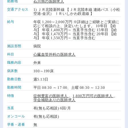
勤務地
石川県の医師求人
交通アクセス
1) ＪＲ北陸新幹線 【ＪＲ北陸本線 連絡バス（小松
空港-金沢） ＩＲいしかわ鉄道線 】
給与
年収 1,200～2,000万円 ※詳細はご経験とご実績に
応じて相談の上、決定いたします。 10年目 【給
与】 年収 1,400万円～ 当直手当含む 15年目 【給
与】 年収 1,470万円～ 当直手当含む 20年目 【給
与】 年収 1,550万円～ 当直手当含む
施設形態
病院
科目
心臓血管外科の医師求人
職務内容
外来
病床数
100～199床
勤務日数
週5.13日
勤務時間
平日 08:30 ～ 17:00、土曜 08:30 ～ 12:30
特徴
症例豊富の医師求人
、
1,800万円可の医師求人
、
学会補助ありの医師求人
当直
有(無も応相談) 6回/月
オンコール
有(無も応相談)
早番・遅番
無