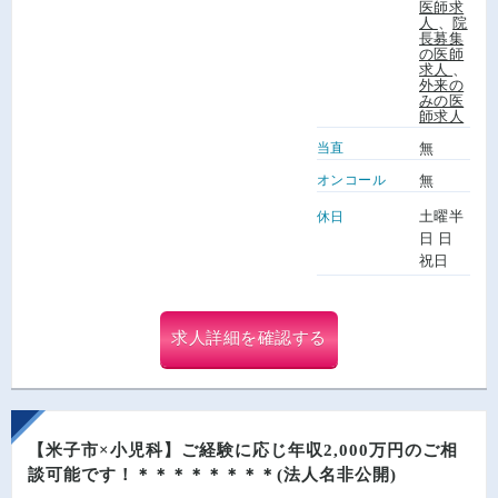
医師求
人
、
院
長募集
の医師
求人
、
外来の
みの医
師求人
当直
無
オンコール
無
土曜半
休日
日 日
祝日
求人詳細を確認する
【米子市×小児科】ご経験に応じ年収2,000万円のご相
談可能です！＊＊＊＊＊＊＊＊(法人名非公開)