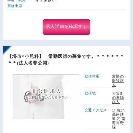
研修出席
求人詳細を確認する
【堺市×小児科】 常勤医師の募集です。＊＊＊＊＊＊
＊＊(法人名非公開)
勤務体系
常勤の
医師求
人
勤務地
大阪府
の医師
求人
交通アクセス
1) 泉北
高速鉄
道 2) 南
海高野
線