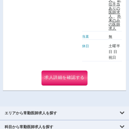
人
、
赴
任手当
ありの
医師求
人
、
外
来のみ
の医師
求人
当直
無
土曜半
休日
日 日
祝日
求人詳細を確認する
エリアから常勤医師求人を探す
科目から常勤医師求人を探す