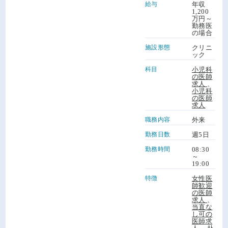
給与
年収
1,200
万円～
勤務医
の場合
施設形態
クリニ
ック
科目
小児科
の医師
求人
、
小児科
の医師
求人
職務内容
外来
勤務日数
週5日
勤務時間
08:30
～
19:00
特徴
女性医
師歓迎
の医師
求人
、
当直な
し可の
医師求