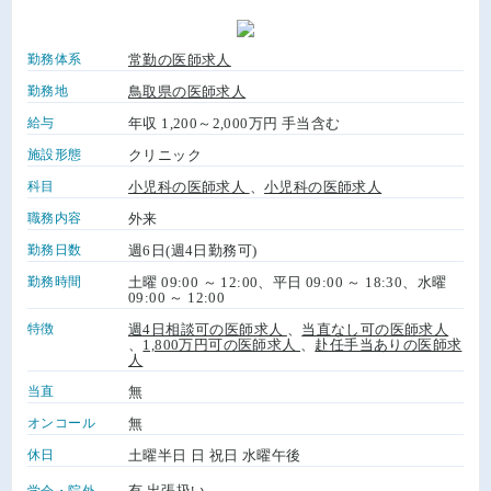
勤務体系
常勤の医師求人
勤務地
鳥取県の医師求人
給与
年収 1,200～2,000万円 手当含む
施設形態
クリニック
科目
小児科の医師求人
、
小児科の医師求人
職務内容
外来
勤務日数
週6日(週4日勤務可)
勤務時間
土曜 09:00 ～ 12:00、平日 09:00 ～ 18:30、水曜
09:00 ～ 12:00
特徴
週4日相談可の医師求人
、
当直なし可の医師求人
、
1,800万円可の医師求人
、
赴任手当ありの医師求
人
当直
無
オンコール
無
休日
土曜半日 日 祝日 水曜午後
有 出張扱い
学会・院外