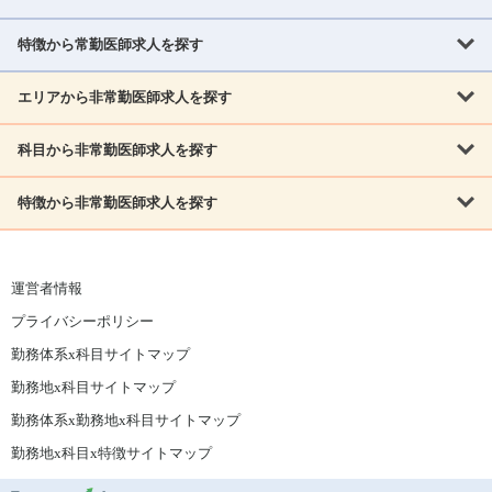
北海道・東北
北海道
青森県
岩手県
宮城県
秋田県
山形県
特徴から常勤医師求人を探す
内科系
福島県
内科
消化器科
呼吸器科
循環器科
腎臓内科
神経内科
エリアから非常勤医師求人を探す
救急対応なし
女性医師歓迎
託児所あり
専門医取得可
関東
内分泌・糖尿病・代謝内科
血液内科
老人内科
人工透析科
指定医取得可
症例豊富
週4日相談可
当直なし可
茨城県
栃木県
群馬県
埼玉県
千葉県
東京都
科目から非常勤医師求人を探す
北海道・東北
外科系
1,800万円可
赴任手当あり
学会補助あり
院長募集
神奈川県
山梨県
北海道
青森県
岩手県
宮城県
秋田県
山形県
リウマチ科
外科
消化器外科
呼吸器外科
心臓血管外科
施設長募集
年齢不問
外来のみ
特徴から非常勤医師求人を探す
内科系
北信越
福島県
脳神経外科
乳腺外科
泌尿器科
整形外科
形成外科
内科
消化器科
呼吸器科
循環器科
腎臓内科
神経内科
新潟県
富山県
石川県
福井県
長野県
内分泌外科
救急対応なし
肛門科
女性医師歓迎
美容外科
託児所あり
小児科
専門医取得可
関東
内分泌・糖尿病・代謝内科
血液内科
老人内科
人工透析科
運営者情報
指定医取得可
症例豊富
週4日相談可
当直なし可
東海
茨城県
栃木県
群馬県
埼玉県
千葉県
東京都
その他
プライバシーポリシー
外科系
1,800万円可
赴任手当あり
学会補助あり
院長募集
神奈川県
山梨県
岐阜県
静岡県
愛知県
三重県
眼科
皮膚科
耳鼻咽喉科
精神科
心療内科
放射線科
勤務体系x科目サイトマップ
リウマチ科
外科
消化器外科
呼吸器外科
心臓血管外科
施設長募集
年齢不問
外来のみ
小児科
産科
婦人科
麻酔科
救命救急
北信越
近畿
勤務地x科目サイトマップ
脳神経外科
乳腺外科
泌尿器科
整形外科
形成外科
ペインクリニック
緩和ケア
美容皮膚科
病理科
在宅診療
新潟県
富山県
石川県
福井県
長野県
勤務体系x勤務地x科目サイトマップ
滋賀県
京都府
大阪府
兵庫県
奈良県
和歌山県
内分泌外科
肛門科
美容外科
小児科
健診・人間ドック
リハビリテーション科
その他
勤務地x科目x特徴サイトマップ
東海
中国
その他