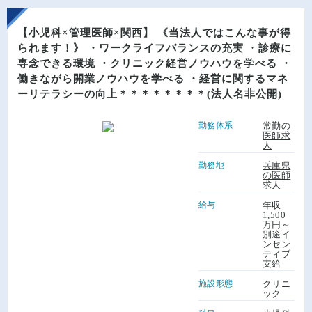
【小児科×管理医師×関西】 《当法人ではこんな事が得
られます！》 ・ワークライフバランスの充実 ・診療に
専念できる環境 ・クリニック経営ノウハウを学べる ・
働きながら開業ノウハウを学べる ・経営に関するマネ
ーリテラシーの向上＊＊＊＊＊＊＊＊(法人名非公開)
勤務体系
常勤の
医師求
人
勤務地
兵庫県
の医師
求人
給与
年収
1,500
万円～
別途イ
ンセン
ティブ
支給
施設形態
クリニ
ック