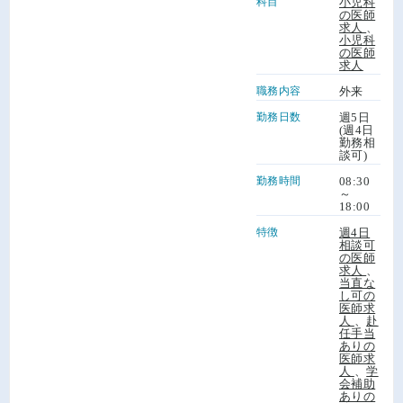
科目
小児科
の医師
求人
、
小児科
の医師
求人
職務内容
外来
勤務日数
週5日
(週4日
勤務相
談可)
勤務時間
08:30
～
18:00
特徴
週4日
相談可
の医師
求人
、
当直な
し可の
医師求
人
、
赴
任手当
ありの
医師求
人
、
学
会補助
ありの