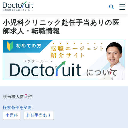
[常勤] エリアから探す
[常勤] 科目から探す
小児科クリニック赴任手当ありの医
[常勤] 特徴から探す
師求人・転職情報
[非常勤] エリアから探す
[非常勤] 科目から探す
[非常勤] 特徴から探す
Doctoruit医師転職特集
Doctoruitについて
運営者情報
プライバシーポリシー
3
件
該当求人数
検索条件を変更:
小児科
赴任手当あり