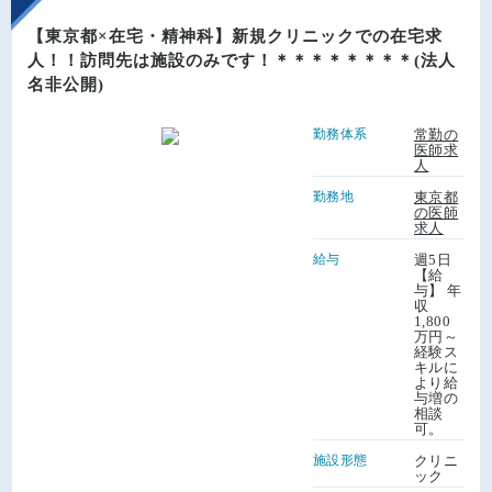
【東京都×在宅・精神科】新規クリニックでの在宅求
人！！訪問先は施設のみです！＊＊＊＊＊＊＊＊(法人
名非公開)
勤務体系
常勤の
医師求
人
勤務地
東京都
の医師
求人
給与
週5日
【給
与】 年
収
1,800
万円～
経験ス
キルに
より給
与増の
相談
可。
施設形態
クリニ
ック