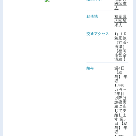
医師求
人
勤務地
福岡県
の医師
求人
交通アクセス
1) ＪＲ
筑肥線
（姪浜-
唐津）
【福岡
市営空
港線 】
給与
週4日
【給
与】 年
収
1,440
万円～
2年目
以降は
診療実
績に応
じて支
給しま
す 週5
日 【給
与】 年
収