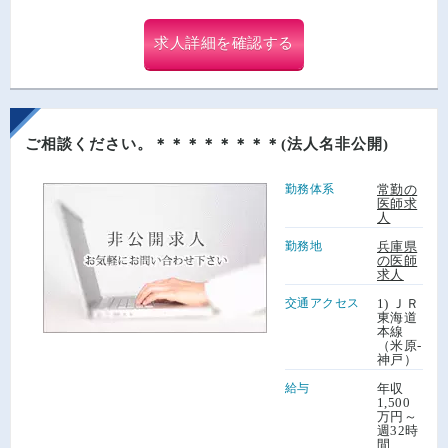
求人詳細を確認する
ご相談ください。＊＊＊＊＊＊＊＊(法人名非公開)
勤務体系
常勤の
医師求
人
勤務地
兵庫県
の医師
求人
交通アクセス
1) ＪＲ
東海道
本線
（米原-
神戸）
給与
年収
1,500
万円～
週32時
間