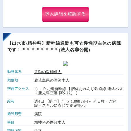
求人詳細を確認する
【出水市/精神科】新幹線通勤も可☆慢性期主体の病院
です！＊＊＊＊＊＊＊＊(法人名非公開)
勤務体系
常勤の医師求人
勤務地
鹿児島県の医師求人
交通アクセス
1) ＪＲ九州新幹線 【肥薩おれんじ鉄道線 連絡バス
（鹿児島空港-阿久根） 】
給与
週4日 【給与】 年収 1,800万円～ ※日数・ご経
験・スキルに応じて別途提示
施設形態
病院
科目
精神科の医師求人
職務内容
外来