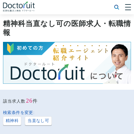
[常勤] エリアから探す
[常勤] 科目から探す
精神科当直なし可の医師求人・転職情
[常勤] 特徴から探す
報
[非常勤] エリアから探す
[非常勤] 科目から探す
[非常勤] 特徴から探す
Doctoruit医師転職特集
Doctoruitについて
運営者情報
プライバシーポリシー
26
件
該当求人数
検索条件を変更:
精神科
当直なし可