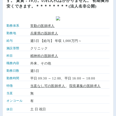
す。 賃貸：10万。のれん代はかかりません。 初期費用
安くできます。＊＊＊＊＊＊＊＊(法人名非公開)
勤務体系
常勤の医師求人
勤務地
兵庫県の医師求人
給与
週5日 【給与】 年収 1,000万円～
施設形態
クリニック
科目
精神科の医師求人
職務内容
外来、その他
勤務日数
週5日
勤務時間
平日 09:30 ～ 12:00、平日 16:00 ～ 18:00
特徴
当直なし可の医師求人
、
院長募集の医師求人
当直
無
オンコール
有
土 日 祝日
休日