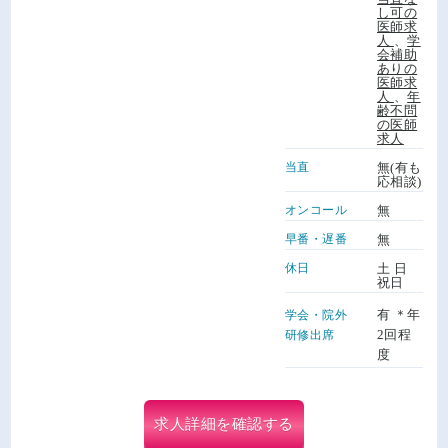
し可の
医師求
人
、
学
会補助
ありの
医師求
人
、
年
齢不問
の医師
求人
当直
無(有も
応相談)
オンコール
無
早番・遅番
無
休日
土 日
祝日
有 ＊年
学会・院外
2回程
研修出席
度
求人詳細を確認する