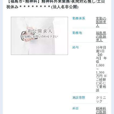
【福島市×精神科】精神科外来業務/夜間対応無し/土日
祝休み＊＊＊＊＊＊＊＊(法人名非公開)
勤務体系
常勤の
医師求
人
勤務地
福島県
の医師
求人
給与
10年目
週5日
【給
与】 年
収
1,000
～
1,300
万円 ※
ご経験
に応じ
て要相
談
施設形態
クリニ
ック
科目
精神科
の医師