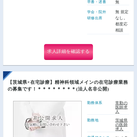
早番・遅番
無
無 規定
学会・院外
なし。
研修出席
都度応
相談
求人詳細を確認する
【茨城県×在宅診療】精神科領域メインの在宅診療業務
の募集です！＊＊＊＊＊＊＊＊(法人名非公開)
勤務体系
常勤の
医師求
人
勤務地
茨城県
の医師
求人