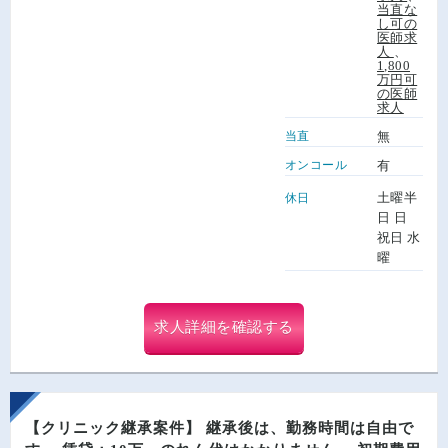
当直な
し可の
医師求
人
、
1,800
万円可
の医師
求人
当直
無
オンコール
有
土曜半
休日
日 日
祝日 水
曜
求人詳細を確認する
【クリニック継承案件】 継承後は、勤務時間は自由で