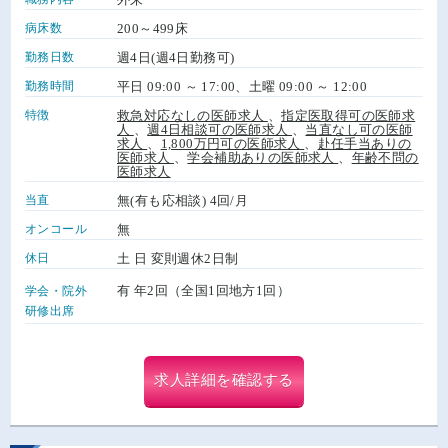
病床数
200～499床
勤務日数
週4日(週4日勤務可)
勤務時間
平日 09:00 ～ 17:00、土曜 09:00 ～ 12:00
特徴
救急対応なしの医師求人
、
指定医取得可の医師求
人
、
週4日相談可の医師求人
、
当直なし可の医師
求人
、
1,800万円可の医師求人
、
赴任手当ありの
医師求人
、
学会補助ありの医師求人
、
年齢不問の
医師求人
当直
無(有も応相談) 4回/月
オンコール
無
休日
土 日 変則週休2日制
有 年2回（全国1回地方1回）
学会・院外
研修出席
求人詳細を確認する