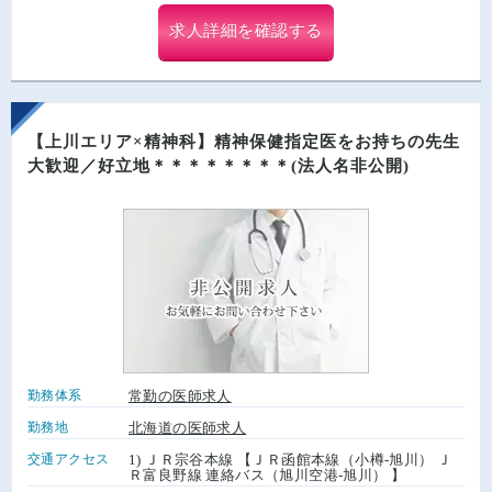
求人詳細を確認する
【上川エリア×精神科】精神保健指定医をお持ちの先生
大歓迎／好立地＊＊＊＊＊＊＊＊(法人名非公開)
勤務体系
常勤の医師求人
勤務地
北海道の医師求人
交通アクセス
1) ＪＲ宗谷本線 【ＪＲ函館本線（小樽-旭川） Ｊ
Ｒ富良野線 連絡バス（旭川空港-旭川） 】