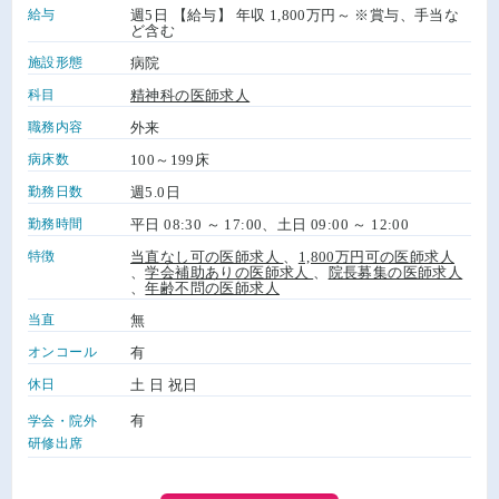
給与
週5日 【給与】 年収 1,800万円～ ※賞与、手当な
ど含む
施設形態
病院
科目
精神科の医師求人
職務内容
外来
病床数
100～199床
勤務日数
週5.0日
勤務時間
平日 08:30 ～ 17:00、土日 09:00 ～ 12:00
特徴
当直なし可の医師求人
、
1,800万円可の医師求人
、
学会補助ありの医師求人
、
院長募集の医師求人
、
年齢不問の医師求人
当直
無
オンコール
有
休日
土 日 祝日
有
学会・院外
研修出席