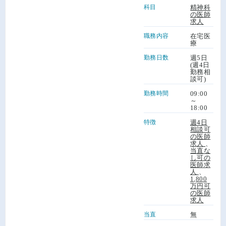
科目
精神科
の医師
求人
職務内容
在宅医
療
勤務日数
週5日
(週4日
勤務相
談可)
勤務時間
09:00
～
18:00
特徴
週4日
相談可
の医師
求人
、
当直な
し可の
医師求
人
、
1,800
万円可
の医師
求人
当直
無