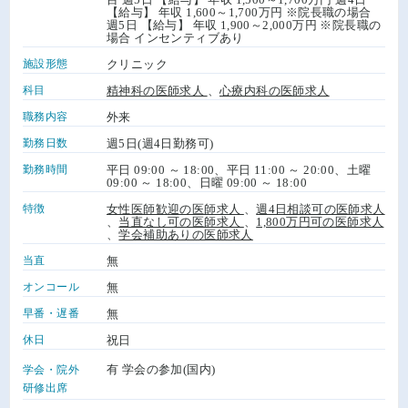
【給与】 年収 1,600～1,700万円 ※院長職の場合
週5日 【給与】 年収 1,900～2,000万円 ※院長職の
場合 インセンティブあり
施設形態
クリニック
科目
精神科の医師求人
、
心療内科の医師求人
職務内容
外来
勤務日数
週5日(週4日勤務可)
勤務時間
平日 09:00 ～ 18:00、平日 11:00 ～ 20:00、土曜
09:00 ～ 18:00、日曜 09:00 ～ 18:00
特徴
女性医師歓迎の医師求人
、
週4日相談可の医師求人
、
当直なし可の医師求人
、
1,800万円可の医師求人
、
学会補助ありの医師求人
当直
無
オンコール
無
早番・遅番
無
休日
祝日
有 学会の参加(国内)
学会・院外
研修出席