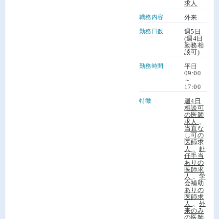
求人
職務内容
外来
勤務日数
週5日
(週4日
勤務相
談可)
勤務時間
平日
09:00
～
17:00
特徴
週4日
相談可
の医師
求人
、
当直な
し可の
医師求
人
、
赴
任手当
ありの
医師求
人
、
学
会補助
ありの
医師求
人
、
外
来のみ
の医師