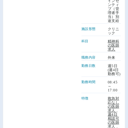
インセ
ンティ
ブ（管
理者手
当）別
途支給
施設形態
クリニ
ック
科目
精神科
の医師
求人
職務内容
外来
勤務日数
週5日
(週4日
勤務可)
勤務時間
08:45
～
17:00
特徴
救急対
応なし
の医師
求人
、
週4日
相談可
の医師
求人
、