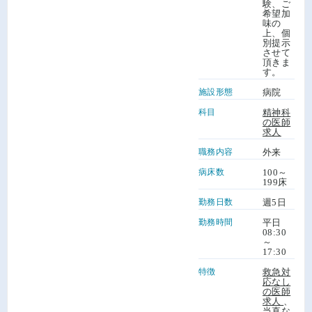
験、ご
希望加
味の
上、個
別提示
させて
頂きま
す。
施設形態
病院
科目
精神科
の医師
求人
職務内容
外来
病床数
100～
199床
勤務日数
週5日
勤務時間
平日
08:30
～
17:30
特徴
救急対
応なし
の医師
求人
、
当直な