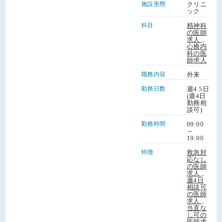
施設形態
クリニ
ック
科目
精神科
の医師
求人
、
心療内
科の医
師求人
職務内容
外来
勤務日数
週4.5日
(週4日
勤務相
談可)
勤務時間
09:00
～
19:00
特徴
救急対
応なし
の医師
求人
、
週4日
相談可
の医師
求人
、
当直な
し可の
医師求