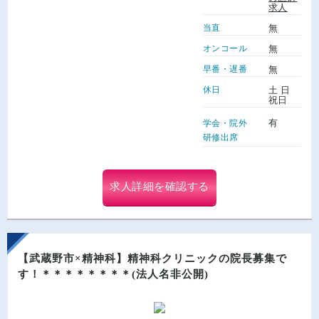
求人
当直
無
オンコール
無
早番・遅番
無
休日
土 日
祝日
有
学会・院外
研修出席
求人詳細を確認する
【武蔵野市×精神科】精神科クリニックの院長募集で
す！＊＊＊＊＊＊＊＊(法人名非公開)