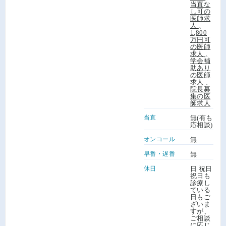
当直な
し可の
医師求
人
、
1,800
万円可
の医師
求人
、
学会補
助あり
の医師
求人
、
院長募
集の医
師求人
当直
無(有も
応相談)
オンコール
無
早番・遅番
無
休日
日 祝日
祝日も
診療し
ている
日もご
ざいま
すが、
ご相談
に応じ