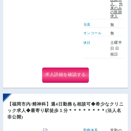
人
、
外
来のみ
の医師
求人
当直
無
オンコール
無
土曜半
休日
日 日
祝日
求人詳細を確認する
【福岡市内/精神科】週4日勤務も相談可◆希少なクリニ
ック求人◆最寄り駅徒歩１分＊＊＊＊＊＊＊＊(法人名
非公開)
勤務体系
常勤の