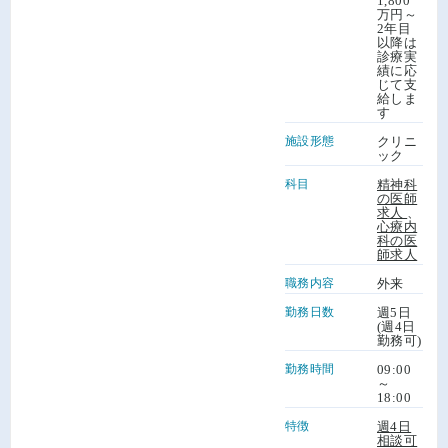
1,800
万円～
2年目
以降は
診療実
績に応
じて支
給しま
す
施設形態
クリニ
ック
科目
精神科
の医師
求人
、
心療内
科の医
師求人
職務内容
外来
勤務日数
週5日
(週4日
勤務可)
勤務時間
09:00
～
18:00
特徴
週4日
相談可