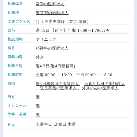
勤務体系
常勤の医師求人
勤務地
東京都の医師求人
交通アクセス
1) ＪＲ中央本線（東京-塩尻）
給与
週4.5日 【給与】 年収 1,600～1,700万円
施設形態
クリニック
科目
精神科の医師求人
職務内容
外来
勤務日数
週4.5日(週4日勤務可)
勤務時間
土曜 09:00 ～ 13:00、平日 09:00 ～ 18:30
特徴
週4日相談可の医師求人
、
当直なし可の医師求人
、
院長募集の医師求人
、
外来のみの医師求人
当直
無
オンコール
無
早番・遅番
無
土曜半日 日 祝日 木曜
休日