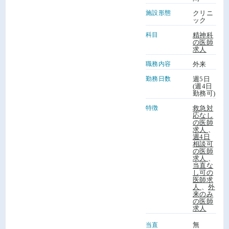
施設形態
クリニ
ック
科目
精神科
の医師
求人
職務内容
外来
勤務日数
週5日
(週4日
勤務可)
特徴
救急対
応なし
の医師
求人
、
週4日
相談可
の医師
求人
、
当直な
し可の
医師求
人
、
外
来のみ
の医師
求人
無
当直