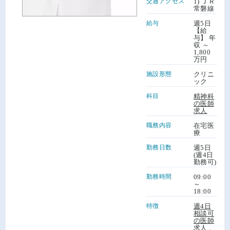
交通アクセス
1) ＪＲ
常磐線
給与
週5日
【給
与】 年
収 ～
1,800
万円
施設形態
クリニ
ック
科目
精神科
の医師
求人
職務内容
在宅医
療
勤務日数
週5日
(週4日
勤務可)
勤務時間
09:00
～
18:00
特徴
週4日
相談可
の医師
求人
、