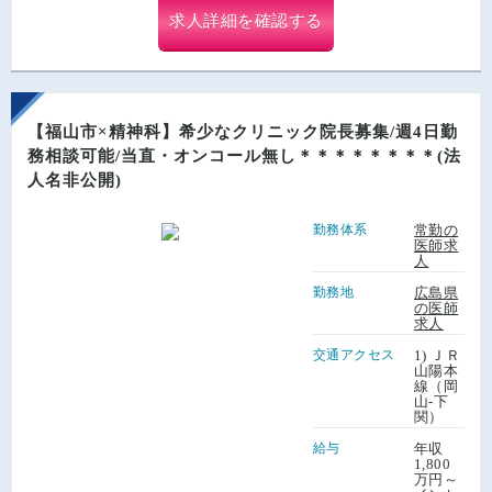
求人詳細を確認する
【福山市×精神科】希少なクリニック院長募集/週4日勤
務相談可能/当直・オンコール無し＊＊＊＊＊＊＊＊(法
人名非公開)
勤務体系
常勤の
医師求
人
勤務地
広島県
の医師
求人
交通アクセス
1) ＪＲ
山陽本
線（岡
山-下
関）
給与
年収
1,800
万円～