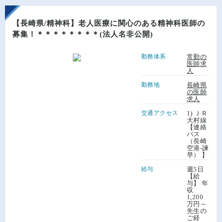
【長崎県/精神科】老人医療に関心のある精神科医師の
募集！＊＊＊＊＊＊＊＊(法人名非公開)
勤務体系
常勤の
医師求
人
勤務地
長崎県
の医師
求人
交通アクセス
1) ＪＲ
大村線
【連絡
バス
（長崎
空港-諫
早） 】
給与
週5日
【給
与】 年
収
1,200
万円～
先生の
ご経