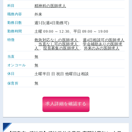
科目
精神科の医師求人
職務内容
外来
勤務日数
週5日(週4日勤務可)
勤務時間
土曜 09:00 ～ 12:30、平日 09:00 ～ 19:00
特徴
救急対応なしの医師求人
、
週4日相談可の医師求人
、
当直なし可の医師求人
、
学会補助ありの医師求
人
、
院長募集の医師求人
、
外来のみの医師求人
当直
無
オンコール
無
休日
土曜半日 日 祝日 他曜日は相談
無
保育所
求人詳細を確認する