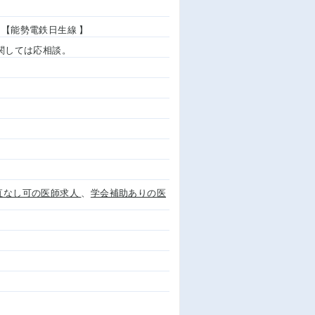
線 【能勢電鉄日生線 】
与に関しては応相談。
直なし可の医師求人
、
学会補助ありの医