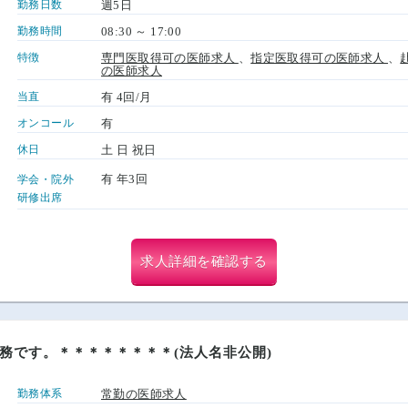
勤務日数
週5日
勤務時間
08:30 ～ 17:00
特徴
専門医取得可の医師求人
、
指定医取得可の医師求人
、
の医師求人
当直
有 4回/月
オンコール
有
休日
土 日 祝日
有 年3回
学会・院外
研修出席
求人詳細を確認する
務です。＊＊＊＊＊＊＊＊(法人名非公開)
勤務体系
常勤の医師求人