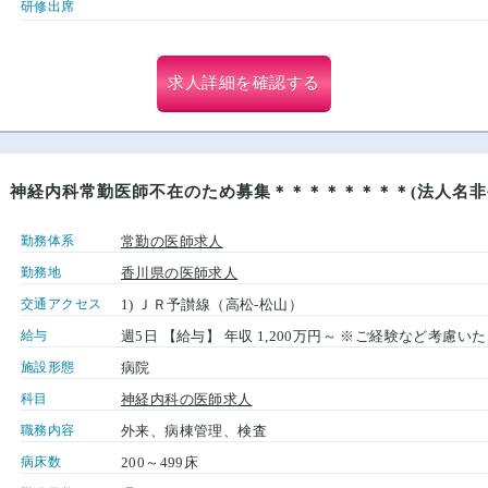
研修出席
求人詳細を確認する
 神経内科常勤医師不在のため募集＊＊＊＊＊＊＊＊(法人名非
勤務体系
常勤の医師求人
勤務地
香川県の医師求人
交通アクセス
1) ＪＲ予讃線（高松-松山）
給与
週5日 【給与】 年収 1,200万円～ ※ご経験など考慮い
施設形態
病院
科目
神経内科の医師求人
職務内容
外来、病棟管理、検査
病床数
200～499床