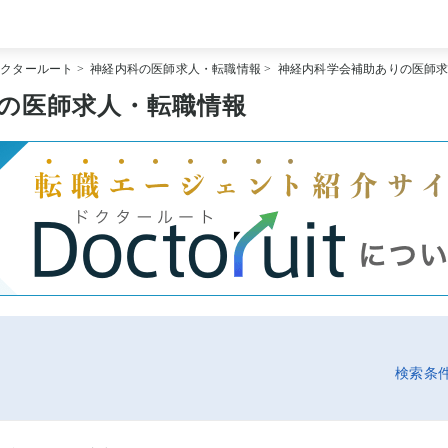
[常勤] エリアから探す
ドクタールート
>
神経内科の医師求人・転職情報
>
神経内科学会補助ありの医師
[常勤] 科目から探す
[常勤] 特徴から探す
の医師求人・転職情報
[非常勤] エリアから探す
[非常勤] 科目から探す
[非常勤] 特徴から探す
Doctoruit医師転職特集
Doctoruitについて
運営者情報
プライバシーポリシー
検索条件