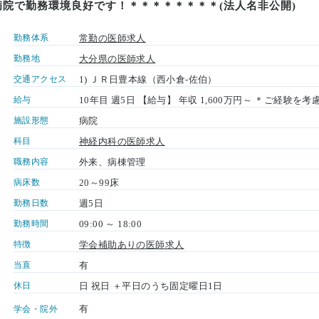
病院で勤務環境良好です！＊＊＊＊＊＊＊＊(法人名非公開)
勤務体系
常勤の医師求人
勤務地
大分県の医師求人
交通アクセス
1) ＪＲ日豊本線（西小倉-佐伯）
給与
10年目 週5日 【給与】 年収 1,600万円～ ＊ご経験を
施設形態
病院
科目
神経内科の医師求人
職務内容
外来、病棟管理
病床数
20～99床
勤務日数
週5日
勤務時間
09:00 ～ 18:00
特徴
学会補助ありの医師求人
当直
有
休日
日 祝日 ＋平日のうち固定曜日1日
有
学会・院外