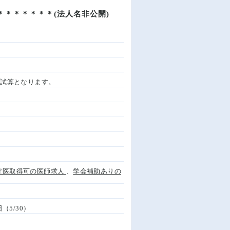
＊＊＊＊＊＊(法人名非公開)
別試算となります。
定医取得可の医師求人
、
学会補助ありの
（5/30）