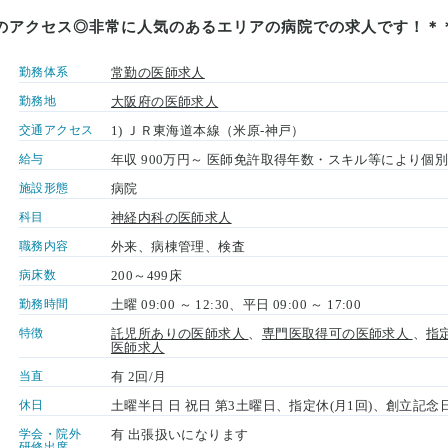
のアクセス◎非常に人気のあるエリアの病院での求人です！＊＊
勤務体系
常勤の医師求人
勤務地
大阪府の医師求人
交通アクセス
1) ＪＲ東海道本線（米原-神戸）
給与
年収 900万円～ 医師免許取得年数・スキル等により個
施設形態
病院
科目
神経内科の医師求人
職務内容
外来、病棟管理、検査
病床数
200～499床
勤務時間
土曜 09:00 ～ 12:30、平日 09:00 ～ 17:00
特徴
託児所ありの医師求人
、
専門医取得可の医師求人
、
指
医師求人
当直
有 2回/月
休日
土曜半日 日 祝日 第3土曜日、指定休(月1回)、創立記念日
学会・院外
有 出張扱いになります
研修出席