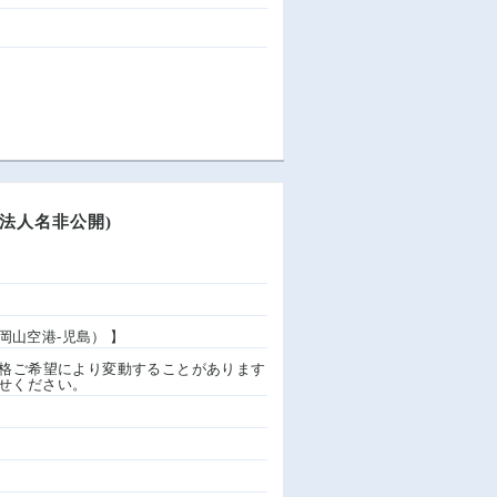
法人名非公開)
岡山空港-児島） 】
数、資格ご希望により変動することがあります
せください。