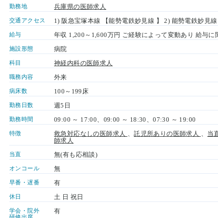
勤務地
兵庫県の医師求人
交通アクセス
1) 阪急宝塚本線 【能勢電鉄妙見線 】 2) 能勢電鉄妙見
給与
年収 1,200～1,600万円 ご経験によって変動あり 給
施設形態
病院
科目
神経内科の医師求人
職務内容
外来
病床数
100～199床
勤務日数
週5日
勤務時間
09:00 ～ 17:00、09:00 ～ 18:30、07:30 ～ 19:00
特徴
救急対応なしの医師求人
、
託児所ありの医師求人
、
当
師求人
当直
無(有も応相談)
オンコール
無
早番・遅番
有
休日
土 日 祝日
学会・院外
有
研修出席