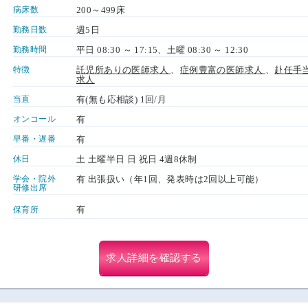
病床数
200～499床
勤務日数
週5日
勤務時間
平日 08:30 ～ 17:15、土曜 08:30 ～ 12:30
特徴
託児所ありの医師求人
、
症例豊富の医師求人
、
赴任手
求人
当直
有(無も応相談) 1回/月
オンコール
有
早番・遅番
有
休日
土 土曜半日 日 祝日 4週8休制
学会・院外
有 出張扱い（年1回、発表時は2回以上可能）
研修出席
有
保育所
求人詳細を確認する