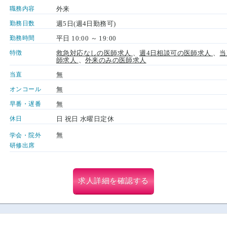
職務内容
外来
勤務日数
週5日(週4日勤務可)
勤務時間
平日 10:00 ～ 19:00
特徴
救急対応なしの医師求人
、
週4日相談可の医師求人
、
当
師求人
、
外来のみの医師求人
当直
無
オンコール
無
早番・遅番
無
休日
日 祝日 水曜日定休
無
学会・院外
研修出席
求人詳細を確認する