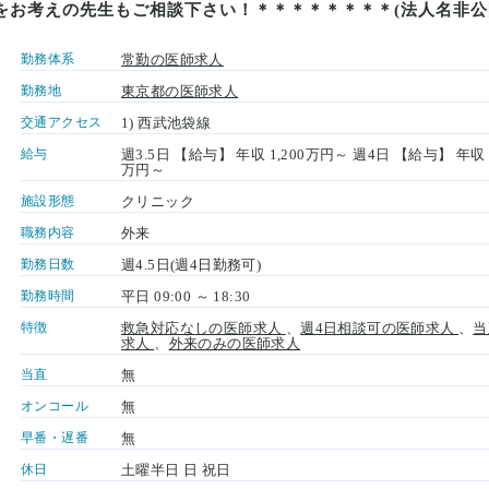
をお考えの先生もご相談下さい！＊＊＊＊＊＊＊＊(法人名非公
勤務体系
常勤の医師求人
勤務地
東京都の医師求人
交通アクセス
1) 西武池袋線
給与
週3.5日 【給与】 年収 1,200万円～ 週4日 【給与】 年収 
万円～
施設形態
クリニック
職務内容
外来
勤務日数
週4.5日(週4日勤務可)
勤務時間
平日 09:00 ～ 18:30
特徴
救急対応なしの医師求人
、
週4日相談可の医師求人
、
当
求人
、
外来のみの医師求人
当直
無
オンコール
無
早番・遅番
無
休日
土曜半日 日 祝日