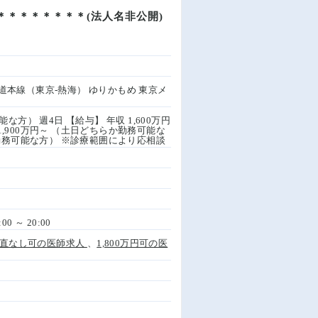
ク＊＊＊＊＊＊＊＊(法人名非公開)
海道本線（東京-熱海） ゆりかもめ 東京メ
な方） 週4日 【給与】 年収 1,600万円
1,900万円～ （土日どちらか勤務可能な
らも勤務可能な方） ※診療範囲により応相談
00 ～ 20:00
直なし可の医師求人
、
1,800万円可の医