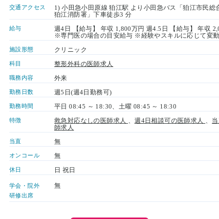
交通アクセス
1) 小田急小田原線 狛江駅 より小田急バス「狛江市民
狛江消防署」下車徒歩3 分
給与
週4日 【給与】 年収 1,800万円 週4.5日 【給与】 年収 2
※専門医の場合の目安給与 ※経験やスキルに応じて変
施設形態
クリニック
科目
整形外科の医師求人
職務内容
外来
勤務日数
週5日(週4日勤務可)
勤務時間
平日 08:45 ～ 18:30、土曜 08:45 ～ 18:30
特徴
救急対応なしの医師求人
、
週4日相談可の医師求人
、
当
師求人
当直
無
オンコール
無
休日
日 祝日
無
学会・院外
研修出席