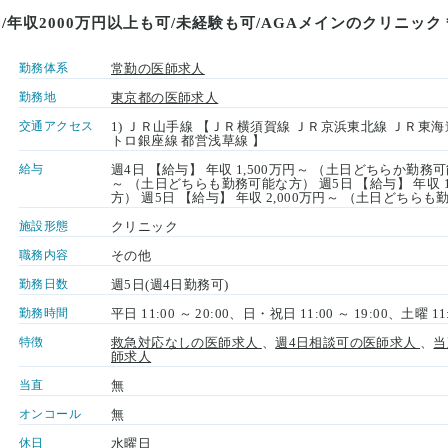
/年収2000万円以上も可/未経験も可/AGAメインのクリニッ
勤務体系
常勤の医師求人
勤務地
東京都の医師求人
交通アクセス
1) ＪＲ山手線 【ＪＲ横須賀線 ＪＲ京浜東北線 ＪＲ東
トロ銀座線 都営浅草線 】
給与
週4日 【給与】 年収 1,500万円～ （土日どちらか勤務可能
～ （土日どちらも勤務可能な方） 週5日 【給与】 年収 
方） 週5日 【給与】 年収 2,000万円～ （土日どち
施設形態
クリニック
職務内容
その他
勤務日数
週5日(週4日勤務可)
勤務時間
平日 11:00 ～ 20:00、日・祝日 11:00 ～ 19:00、土曜 11:
特徴
救急対応なしの医師求人
、
週4日相談可の医師求人
、
当
師求人
当直
無
オンコール
無
休日
水曜日