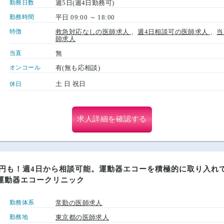
勤務日数
週5日(週4日勤務可)
勤務時間
平日 09:00 ～ 18:00
特徴
救急対応なしの医師求人
、
週4日相談可の医師求人
、
当
師求人
当直
無
オンコール
有(無も応相談)
土 日 祝日
休日
求人詳細を確認する
0万円も！週4日から相談可能。運動器エコーを積極的に取り入
科運動器エコークリニック
勤務体系
常勤の医師求人
勤務地
東京都の医師求人