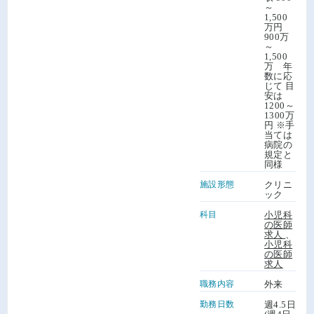
～
1,500
万円
900万
～
1,500
万 年
数に応
じて 目
安は
1200～
1300万
円 ※手
当ては
病院の
規定と
同様
施設形態
クリニ
ック
科目
小児科
の医師
求人
、
小児科
の医師
求人
職務内容
外来
勤務日数
週4.5日