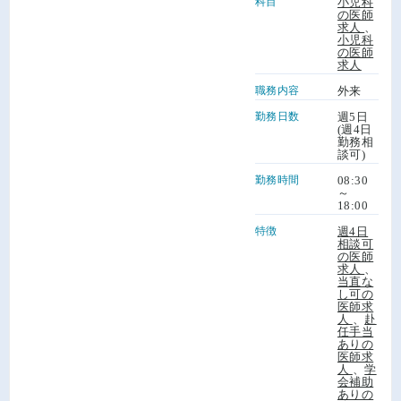
科目
小児科
の医師
求人
、
小児科
の医師
求人
職務内容
外来
勤務日数
週5日
(週4日
勤務相
談可)
勤務時間
08:30
～
18:00
特徴
週4日
相談可
の医師
求人
、
当直な
し可の
医師求
人
、
赴
任手当
ありの
医師求
人
、
学
会補助
ありの