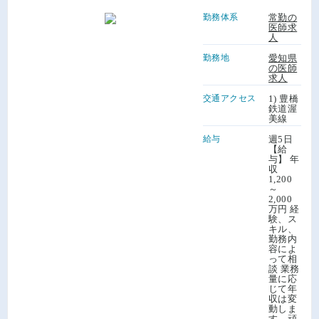
勤務体系
常勤の
医師求
人
勤務地
愛知県
の医師
求人
交通アクセス
1) 豊橋
鉄道渥
美線
給与
週5日
【給
与】 年
収
1,200
～
2,000
万円 経
験、ス
キル、
勤務内
容によ
って相
談 業務
量に応
じて年
収は変
動しま
す。頑