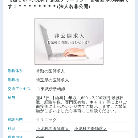
す！＊＊＊＊＊＊＊＊(法人名非公開)
勤務体系
常勤の医師求人
勤務地
埼玉県の医師求人
交通アクセス
1) 東武伊勢崎線
給与
週4.5日 【給与】 年収 1,600～2,200万円 勤務日
数、経験年数、専門医有無、キャリア等によりご
面接後に上記のレンジ内でご提示します。ご希望
額がございましたら事前にご相談ください。
施設形態
クリニック
科目
小児科の医師求人
、
小児科の医師求人
職務内容
外来