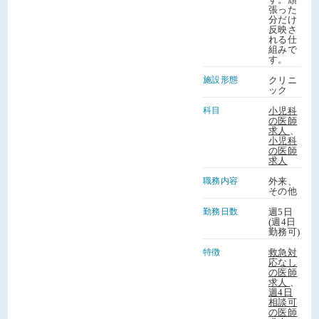
張った
分だけ
反映さ
れる仕
組みで
す。
施設形態
クリニ
ック
科目
小児科
の医師
求人
、
小児科
の医師
求人
職務内容
外来、
その他
勤務日数
週5日
(週4日
勤務可)
特徴
救急対
応なし
の医師
求人
、
週4日
相談可
の医師