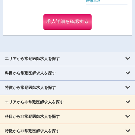
研修出席
求人詳細を確認する
エリアから常勤医師求人を探す
科目から常勤医師求人を探す
北海道・東北
北海道
青森県
岩手県
宮城県
秋田県
山形県
特徴から常勤医師求人を探す
内科系
福島県
内科
消化器科
呼吸器科
循環器科
腎臓内科
神経内科
エリアから非常勤医師求人を探す
救急対応なし
女性医師歓迎
託児所あり
専門医取得可
関東
内分泌・糖尿病・代謝内科
血液内科
老人内科
人工透析科
指定医取得可
症例豊富
週4日相談可
当直なし可
茨城県
栃木県
群馬県
埼玉県
千葉県
東京都
科目から非常勤医師求人を探す
北海道・東北
外科系
1,800万円可
赴任手当あり
学会補助あり
院長募集
神奈川県
山梨県
北海道
青森県
岩手県
宮城県
秋田県
山形県
リウマチ科
外科
消化器外科
呼吸器外科
心臓血管外科
施設長募集
年齢不問
外来のみ
特徴から非常勤医師求人を探す
内科系