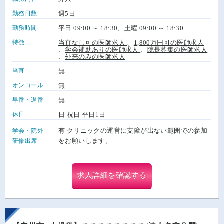
勤務日数
週5日
勤務時間
平日 09:00 ～ 18:30、土曜 09:00 ～ 18:30
特徴
当直なし可の医師求人
、
1,800万円可の医師求人
、
学会補助ありの医師求人
、
院長募集の医師求人
、
外来のみの医師求人
当直
無
オンコール
無
早番・遅番
無
休日
日 祝日 平日1日
有 クリニックの運営に支障が出ない範囲での参加
学会・院外
をお願いします。
研修出席
求人詳細を確認する