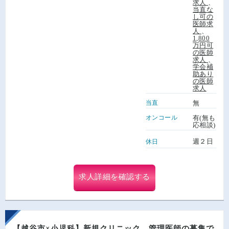
求人
、
当直な
し可の
医師求
人
、
1,800
万円可
の医師
求人
、
学会補
助あり
の医師
求人
当直
無
オンコール
有(無も
応相談)
週２日
休日
求人詳細を確認する
【越谷市×小児科】新規クリニック、管理医師の募集で