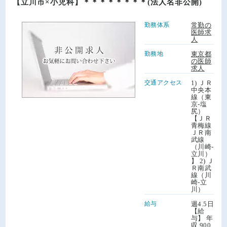
【立川市×小児科】＊＊＊＊＊＊＊＊(法人名非公開)
勤務体系
常勤の
医師求
人
勤務地
東京都
の医師
求人
交通アクセス
1) ＪＲ
中央本
線（東
京-塩
尻）
【ＪＲ
青梅線
ＪＲ南
武線
（川崎-
立川）
】 2) Ｊ
Ｒ南武
線（川
崎-立
川）
給与
週4.5日
【給
与】 年
収 900