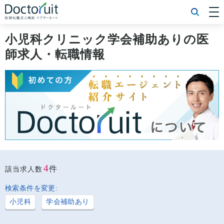
[常勤] エリアから探す
[常勤] 科目から探す
小児科クリニック学会補助ありの医
[常勤] 特徴から探す
師求人・転職情報
[非常勤] エリアから探す
[非常勤] 科目から探す
[非常勤] 特徴から探す
Doctoruit医師転職特集
Doctoruitについて
運営者情報
プライバシーポリシー
4
件
該当求人数
検索条件を変更:
小児科
学会補助あり