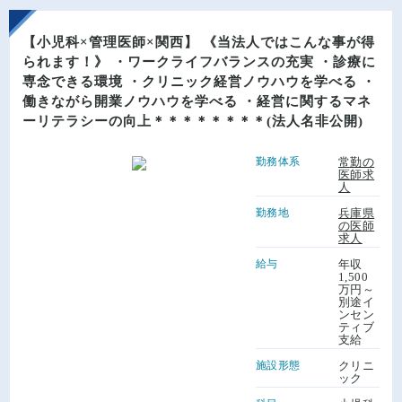
【小児科×管理医師×関西】 《当法人ではこんな事が得
られます！》 ・ワークライフバランスの充実 ・診療に
専念できる環境 ・クリニック経営ノウハウを学べる ・
働きながら開業ノウハウを学べる ・経営に関するマネ
ーリテラシーの向上＊＊＊＊＊＊＊＊(法人名非公開)
勤務体系
常勤の
医師求
人
勤務地
兵庫県
の医師
求人
給与
年収
1,500
万円～
別途イ
ンセン
ティブ
支給
施設形態
クリニ
ック