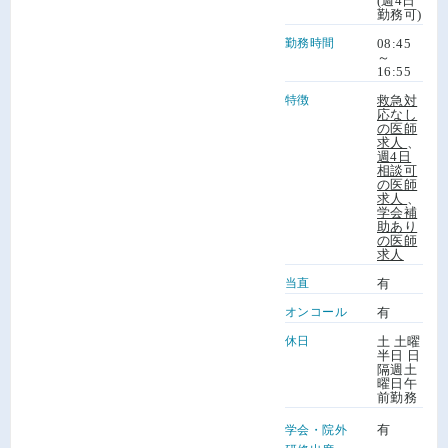
(週4日
勤務可)
勤務時間
08:45
～
16:55
特徴
救急対
応なし
の医師
求人
、
週4日
相談可
の医師
求人
、
学会補
助あり
の医師
求人
当直
有
オンコール
有
休日
土 土曜
半日 日
隔週土
曜日午
前勤務
有
学会・院外